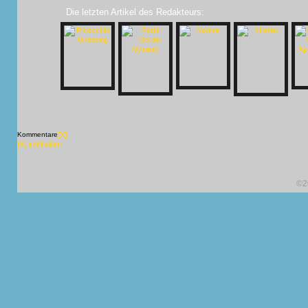
Die letzten Artikel des Redakteurs:
Kommentare
[X]
[X] schließen
©2