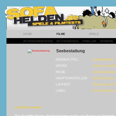
HOME
FILME
SPIELE
ACTION/ABENTEUER
|
SCI-FI/FANTASY
|
THRILLER
|
HORROR
|
Seebestattung
ORIGINALTITEL:
Seebestattung
GENRE:
Drama • Kurzfil
REGIE:
Dominik Balkow
HAUPTDARSTELLER:
Wencke Synak
LAUFZEIT:
Streaming (15 M
LABEL:
Dominik Balkow
13.10.2015 von MarS