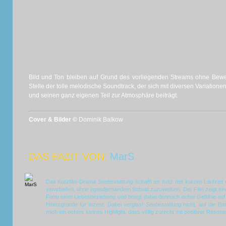
Bild und Ton bleiben auf Grund des vorliegenden Streams ohne Bewe
Stelle der tolle melodische Soundtrack, der sich mit diversen Variatione
und seinen ganz eigenen Teil zur Atmosphäre beiträgt.
Cover & Bilder ©
Dominik Balkow
DAS FAZIT VON:
MarS
Das Kurzfilm-Drama
Seebestattung
schafft es trotz der kurzen Laufzei
verarbeiten, ohne irgendjemandem Schuld zuzuweisen. Der Film zeigt eine
Form einer Liebesbeziehung und bringt dabei dennoch echte Gefühle auf 
Hintergründe für Inzest. Dabei vergisst
Seebestattung
nicht, auf die E
mich ein echtes kleines Highlight, dass völlig zurecht mit positiver Reson