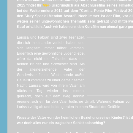
Das Kurzfilm-Drama
Seebestattung
wurde von Regisseur Dominik 
2015 findet Ihr
hier
) ursprünglich als Abschlussfilm seines Filmstud
bei der Weltpremiere 2012 auf dem "Corti a Ponte Film Festival 20
den "Jury Special Mention Award". Noch immer ist der Film, vor al
wegen seiner ungewöhnlichen Thematik sehr gefragt und mittlerwe
Kauf erhältlich. Auch wir haben uns den Kurzfilm nun einmal ganz g
Larissa und Fabian sind zwei Teenager,
die sich in einander verliebt haben und
sich langsam immer näher kommen.
Eigentlich eine gewöhnliche Jugendliebe,
wäre da nicht die Tatsache dass die
beiden Bruder und Schwester sind. Als
der alleinerziehende Vater der
Geschwister für ein Wochenende außer
Haus ist kommt es zu einer gemeinsamen
Nacht. Larissa wird von ihrem Vater am
nächsten Tag wieder ins Internat
gebracht, doch auf dem Weg dorthin
ereignet sich ein für den Vater tödlicher Unfall. Während Fabian von
Larissa völlig ab und beide geraten in einen Strudel der Gefühle.
Wusste der Vater von der heimlichen Beziehung seiner Kinder? Ist d
war doch alles nur ein tragischer Schicksalsschlag?