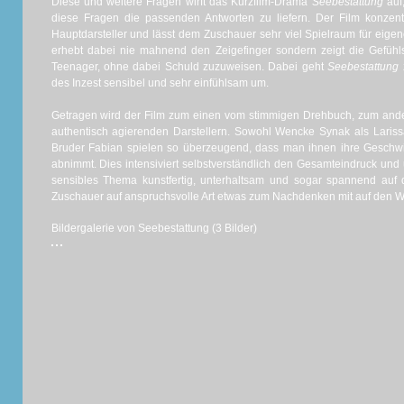
Diese und weitere Fragen wirft das Kurzfilm-Drama
Seebestattung
auf
diese Fragen die passenden Antworten zu liefern. Der Film konzent
Hauptdarsteller und lässt dem Zuschauer sehr viel Spielraum für eigen
erhebt dabei nie mahnend den Zeigefinger sondern zeigt die Gefühls
Teenager, ohne dabei Schuld zuzuweisen. Dabei geht
Seebestattung
des Inzest sensibel und sehr einfühlsam um.
Getragen wird der Film zum einen vom stimmigen Drehbuch, zum ande
authentisch agierenden Darstellern. Sowohl Wencke Synak als Lariss
Bruder Fabian spielen so überzeugend, dass man ihnen ihre Geschwi
abnimmt. Dies intensiviert selbstverständlich den Gesamteindruck und 
sensibles Thema kunstfertig, unterhaltsam und sogar spannend au
Zuschauer auf anspruchsvolle Art etwas zum Nachdenken mit auf den 
Bildergalerie von Seebestattung (3 Bilder)