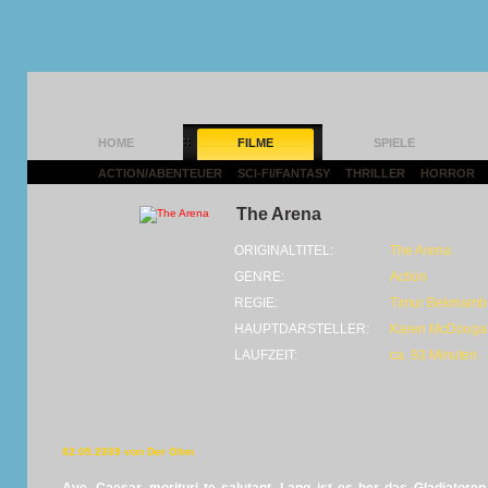
HOME
FILME
SPIELE
ACTION/ABENTEUER
|
SCI-FI/FANTASY
|
THRILLER
|
HORROR
|
The Arena
ORIGINALTITEL:
The Arena
GENRE:
Action
REGIE:
Timur Bekmamb
HAUPTDARSTELLER:
Karen McDougal 
LAUFZEIT:
ca. 93 Minuten
02.09.2009 von Der Ohm