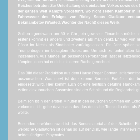
Ave, Caesar, morituri te salutant. Lang ist es her das Gladiator
Reiches betraten. Zur Unterhaltung des einfachen Volkes sowie des
der ganzen Welt Kämpfe vorgeführt, wo nicht selten Kämpfer in Te
Fahrwasser des Erfolges von Ridley Scotts Gladiator entst
Bekmambetov (Wanted, Wächter der Nacht) dieses Werk.
Gallien irgendwann um 50 v. Chr., ein gewisser Timarchus möchte 
erstens kommt es anders und zweitens als man denkt. Er wird von n
Cäsar im Nichts als Stadthalter zurückgelassen. Ein Jahr später st
Triumphbogen im besagtem Dorostrum. Um sich zu unterhalten läss
inszenieren. Aus Mangel an passenden Probanden lässt er letztendl
kämpfen, doch hat er nicht mit deren Rache gerechnet...
Das Bild dieser Produktion aus dem Hause Roger Corman ist farbenfroh 
auszumachen. Was nervt ist der extreme Bernstein-Farbfilter der
eingesetzt wird. Hier kommt auch oft eine hektisch geführte Handk
Action einzuhauchen. Ansonsten sind der Schnitt und die Regiearbeit g
Beim Ton ist in den ersten Minuten in den deutschen Stimmen ein Echo 
vorkommt. Ich gehe davon aus das das deutsche Tonstudio dies als St
wollte.
Besonders erwähnenswert ist das Bonusmaterial auf der Scheibe. Ei
weibliche Gladiatoren ist genau so auf der Disk, wie lange Interviews 
beides übrigens Playmates.