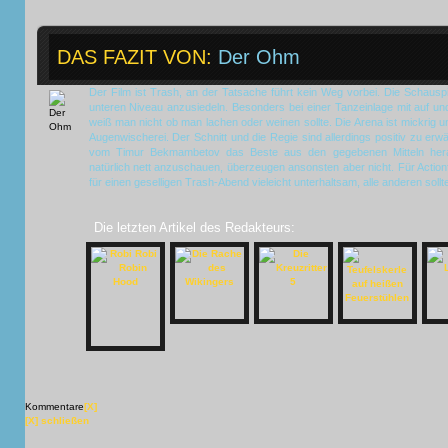
DAS FAZIT VON:
Der Ohm
Der Film ist Trash, an der Tatsache führt kein Weg vorbei. Die Schausp
unteren Niveau anzusiedeln. Besonders bei einer Tanzeinlage mit auf u
weiß man nicht ob man lachen oder weinen sollte. Die Arena ist mickrig u
Augenwischerei. Der Schnitt und die Regie sind allerdings positiv zu er
vom Timur Bekmambetov das Beste aus den gegebenen Mitteln hera
natürlich nett anzuschauen, überzeugen ansonsten aber nicht. Für Actio
für einen geselligen Trash-Abend vieleicht unterhaltsam, alle anderen sollt
Die letzten Artikel des Redakteurs:
Kommentare
[X]
[X] schließen