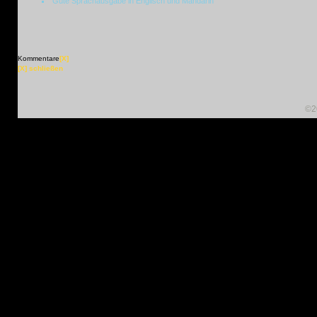
Gute Sprachausgabe in Englisch und Mandarin
Kommentare
[X]
[X] schließen
©2