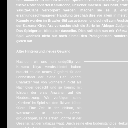
Seit nunmehr 15 Jahren können Spieler in zahlreichen Ablegern 
fiktive Rotlichtviertel Kamurocho, unsicher machen. Das heißt, trot
Yakuza-Clans verkörpert werden, machen sie es ja eher
erzählungsschwangeren Handlung geschah dies vor allem in meist 
Kämpfe wurden im Brawler-Stil ausgetragen und schnell zum Aushän
der Kazuma Kiryu-Ära versuchte sich die Serie im Ableger
Judgme
Das Spielgerüst blieb aber dasselbe. Dies soll sich nun mit
Yakuza 
Spiel wechselt nicht nur noch einmal den Protagonisten, sonde
gleich mit.
Alter Hintergrund, neues Gewand
Nachdem wir uns nun endgültig von
Kazuma Kiryu verabschiedet haben
braucht es ein neues Zugpferd für den
Fortbestand der Serie. Der Spinoff-
Charakter war von vornherein nicht als
Nachfolger gedacht und so kommt mit
Ichiban der erste Anwärter auf die
Neubesetzung. Wir verfolgen seine
„Karriere“ im Spiel seit den fiktiven frühen
90ern. Eine Zeit, in der Ichiban, als
Waisenkind in einem Bordell
großgezogen, seine ersten Schritte in der
Gesellschaft der Yakuzas wagt. Durch seine eher bodenständige Herkunf