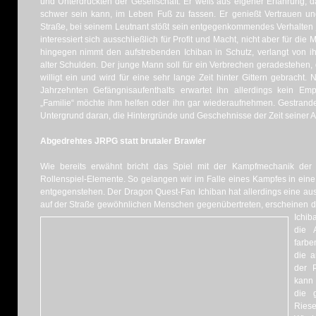
und Unterdrückten der Gesellschaft. Er weiß aus eigener Erfahrung, da
schwer sein kann, im Leben Fuß zu fassen. Er genießt Vertrauen u
Straße, bei seinem Leutnant stößt sein entgegenkommendes Verhalten 
interessiert sich ausschließlich für Profit und Macht, nicht aber für die
hingegen nimmt den aufstrebenden Ichiban in Schutz, verlangt von i
alter Schulden. Der junge Mann soll für ein Verbrechen geradestehen, 
willigt ein und wird für eine sehr lange Zeit hinter Gittern gebracht
Jahrzehnten Gefängnisaufenthalts erwartet ihn allerdings kein Emp
„Familie“ möchte ihm helfen oder ihn gar wiederaufnehmen. Gestrande
Untergrund daran, die Hintergründe und Geschehnisse der Zeit seiner 
Abgedrehtes JRPG statt brutaler Brawler
Wie bereits erwähnt bricht das Spiel mit der Kampfmechanik der 
Rollenspiel-Elemente. So gelangen wir im Falle eines Kampfes in eine
entgegenstehen. Der Dragon Quest-Fan Ichiban hat allerdings eine au
auf der Straße gewöhnlichen Menschen gegenübertreten, erscheinen di
Ichib
die 
farbe
die a
der 
kann 
die 
Ries