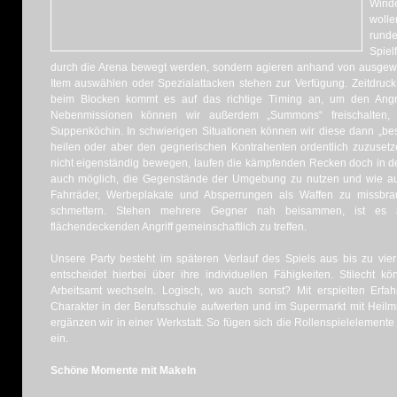
Wind
woll
rund
Spiel
durch die Arena bewegt werden, sondern agieren anhand von ausgewäh
Item auswählen oder Spezialattacken stehen zur Verfügung. Zeitdruck exi
beim Blocken kommt es auf das richtige Timing an, um den Angrei
Nebenmissionen können wir außerdem „Summons“ freischalten, 
Suppenköchin. In schwierigen Situationen können wir diese dann „b
heilen oder aber den gegnerischen Kontrahenten ordentlich zuzusetz
nicht eigenständig bewegen, laufen die kämpfenden Recken doch in d
auch möglich, die Gegenstände der Umgebung zu nutzen und wie au
Fahrräder, Werbeplakate und Absperrungen als Waffen zu missbr
schmettern. Stehen mehrere Gegner nah beisammen, ist es 
flächendeckenden Angriff gemeinschaftlich zu treffen.
Unsere Party besteht im späteren Verlauf des Spiels aus bis zu vier
entscheidet hierbei über ihre individuellen Fähigkeiten. Stilecht 
Arbeitsamt wechseln. Logisch, wo auch sonst? Mit erspielten Erf
Charakter in der Berufsschule aufwerten und im Supermarkt mit Heilm
ergänzen wir in einer Werkstatt. So fügen sich die Rollenspielelemente
ein.
Schöne Momente mit Makeln