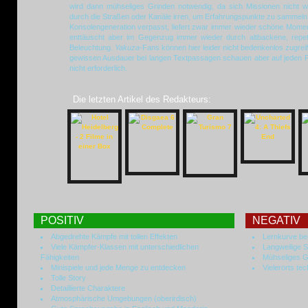
wird dann mühseliges Grinden notwendig, da sich Missionen nicht wi
durch die Straßen oder Kanäle irren, um Erfahrungspunkte zu sammeln.
Konsolengeneration verpasst, liefert zwar immer wieder schöne Mome
enttäuscht aber im Gegenzug immer wieder durch altbackene, repeti
Beleuchtung.
Yakuza
-Fans können hier leider nicht bedenkenlos zugre
gewissen Ausdauer bei langen Textpassagen schauen aber auf jeden Fall
nicht erforderlich.
Die letzten Artikel des Redakteurs:
POSITIV
NEGATIV
Abgedrehte Kämpfe mit tollen Effekten
Lernkurve bei
Viele Kämpfer-Klassen mit unterschiedlichen
Langweilige Sp
Fähigkeiten
Mühseliges G
Minispiele und jede Menge zu entdecken
Vielerorts te
Tolle Story
Detaillierte Charaktere
Atmosphärische Umgebungen (oberirdisch)