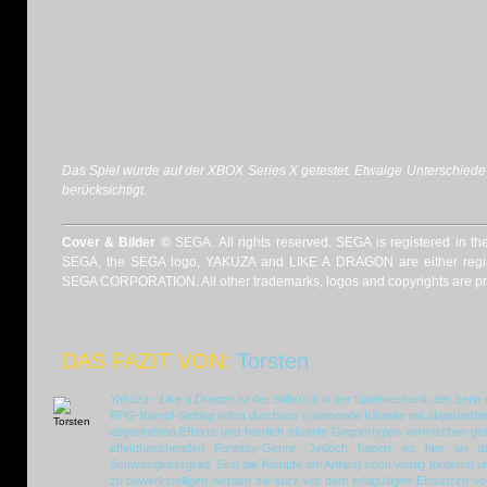
Das Spiel wurde auf der XBOX Series X getestet. Etwaige Unterschied
berücksichtigt.
Cover & Bilder ©
SEGA. All rights reserved. SEGA is registered in th
SEGA, the SEGA logo, YAKUZA and LIKE A DRAGON are either regist
SEGA CORPORATION. All other trademarks, logos and copyrights are prop
DAS FAZIT VON:
Torsten
Yakuza - Like a Dragon
ist der Stilbruch in der Spielmechanik der Ser
RPG-Kampf-Setting liefert durchaus spannende Kämpfe mit abgedreht
abgedrehten Effekte und herrlich skurrile Gegnertypen vermischen ge
effekthaschenden Fantasy-Genre. Jedoch hapert es hier an de
Schwierigkeitsgrad. Sind die Kämpfe am Anfang noch wenig fordernd un
zu bewerkstelligen werden sie kurz vor dem endgültigen Einsetzen vo