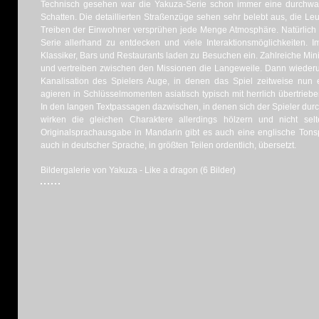
Technisch gesehen war die Yakuza-Serie schon immer eine durchwa
Schatten. Die detaillierten Straßenzüge sehen sehr belebt aus, die L
Treiben der Einwohner versprühen jede Menge Atmosphäre. Natürlich g
Serie allerhand zu entdecken und viele Interaktionsmöglichkeiten. 
Klassiker, Bars und Restaurants laden zu Besuchen ein. Zahlreiche Mini
und vertreiben zwischen den Missionen die Langeweile. Dann wiederu
Kanalisation des Spielers Auge, in denen das Spiel zeitweise nun 
agieren in Schlüsselmomenten asiatisch typisch mit herrlich übertrie
In den langen Textpassagen dazwischen, in denen sich der Spieler dur
wirken die gleichen Charaktere allerdings hölzern und nicht se
Originalsprachausgabe in Mandarin gibt es auch eine englische Tonsp
auch in deutscher Sprache, in größten Teilen ordentlich, übersetzt.
Bildergalerie von Yakuza - Like a dragon (6 Bilder)