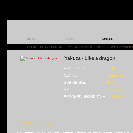
HOME
FILME
SPIELE
XBOX
|
PLAYSTATION
|
PC
|
NINTENDO
|
GESELLSCHAFTSSPIE
Yakuza - Like a dragon
PUBLISHER:
Sega
GENRE:
Rollenspiel
SUB-GENRE:
JRPG
ART:
Fullprice
ERSCHEINUNGSDATUM:
17.11.2020
28.01.2021 von Torsten