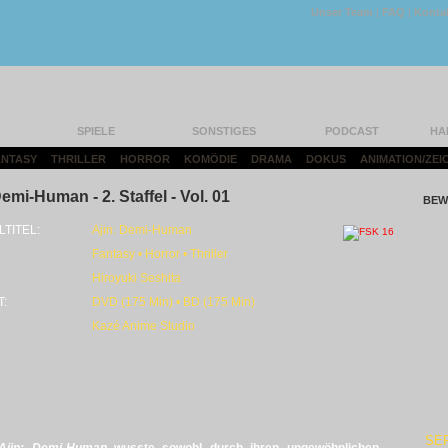
Unser Team
|
FAQ
|
Konta
SPIELE
SONSTIGES
PODCAST
HA
FANTASY
|
THRILLER
|
HORROR
|
KOMÖDIE
|
DRAMA
|
DOKUS
|
ANIMATION/ZEI
Demi-Human - 2. Staffel - Vol. 01
BEW
LTITEL:
Ajin: Demi-Human
Fantasy • Horror • Thriller
Hiroyuki Seshita
T:
DVD (175 Min) • BD (175 Min)
Kazé Anime Studio
SE