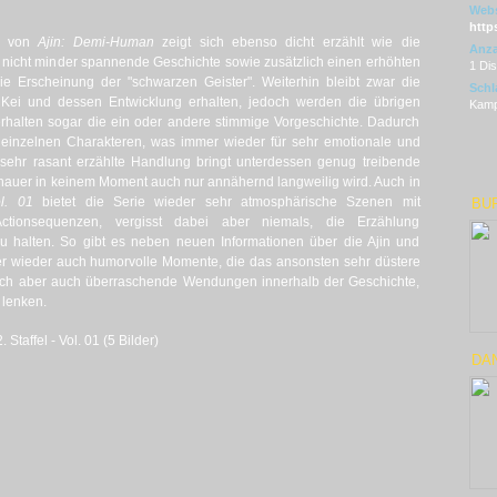
Webs
http
el von
Ajin: Demi-Human
zeigt sich ebenso dicht erzählt wie die
Anza
ne nicht minder spannende Geschichte sowie zusätzlich einen erhöhten
1 Di
e Erscheinung der "schwarzen Geister". Weiterhin bleibt zwar die
Schl
 Kei und dessen Entwicklung erhalten, jedoch werden die übrigen
Kamp
 erhalten sogar die ein oder andere stimmige Vorgeschichte. Dadurch
 einzelnen Charakteren, was immer wieder für sehr emotionale und
 sehr rasant erzählte Handlung bringt unterdessen genug treibende
chauer in keinem Moment auch nur annähernd langweilig wird. Auch in
l. 01
bietet die Serie wieder sehr atmosphärische Szenen mit
BU
ctionsequenzen, vergisst dabei aber niemals, die Erzählung
u halten. So gibt es neben neuen Informationen über die Ajin und
er wieder auch humorvolle Momente, die das ansonsten sehr düstere
lich aber auch überraschende Wendungen innerhalb der Geschichte,
 lenken.
Staffel - Vol. 01 (5 Bilder)
DAN