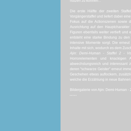
nutzen zu können...
Die erste Hälfte der zweiten Staff
Vorgängerstaffel und liefert dabei ei
Fokus auf die Actionszenen sowie di
Ausrichtung auf den Hauptcharakter
Figuren ebenfalls weiter vertieft und
entsteht eine starke Bindung zu den
intensive Momente sorgt. Die erneut
Inhalte mit sich, wodurch es dem Zus
Ajin: Demi-Human - Staffel 2 - Vo
Horrorelementen und knackigen A
abwechslungsreich und interessant z
deren "schwarze Geister" erneut imm
Geschehen etwas auflockern, zusätz
welche die Erzählung in neue Bahnen
Bildergalerie von Ajin: Demi-Human - 2. 