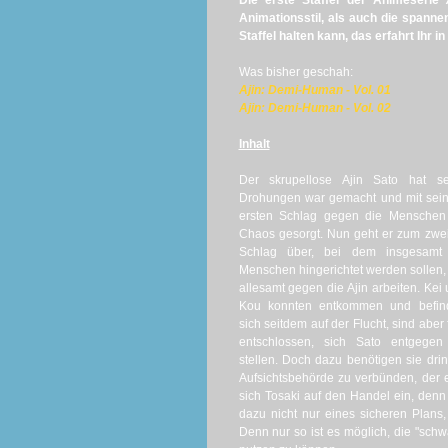
Die erste Staffel der Animeserie
A
Animationsstil, als auch die spanne
Staffel halten kann, das erfahrt Ihr in 
Was bisher geschah:
Ajin: Demi-Human - Vol. 01
Ajin: Demi-Human - Vol. 02
Inhalt
Der skrupellose Ajin Sato hat se
Drohungen war gemacht und mit sei
ersten Schlag gegen die Menschen 
Chaos gesorgt. Nun geht er zum zwe
Schlag über, bei dem insgesamt
Menschen hingerichtet werden sollen,
allesamt gegen die Ajin arbeiten. Kei
Kou konnten entkommen und befin
sich seitdem auf der Flucht, sind aber 
entschlossen, sich Sato entgegen
stellen. Doch dazu benötigen sie drin
Aufsichtsbehörde zu verbünden, der ei
sich Tosaki auf den Handel ein, denn
dazu nicht nur eines sicheren Plans
Denn nur so ist es möglich, die "schw