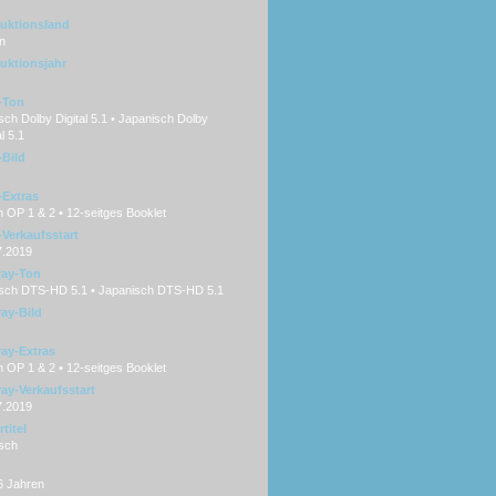
uktionsland
n
uktionsjahr
-Ton
ch Dolby Digital 5.1 • Japanisch Dolby
al 5.1
Bild
Extras
 OP 1 & 2 • 12-seitges Booklet
Verkaufsstart
7.2019
ray-Ton
sch DTS-HD 5.1 • Japanisch DTS-HD 5.1
ray-Bild
ray-Extras
 OP 1 & 2 • 12-seitges Booklet
ray-Verkaufsstart
7.2019
titel
sch
6 Jahren