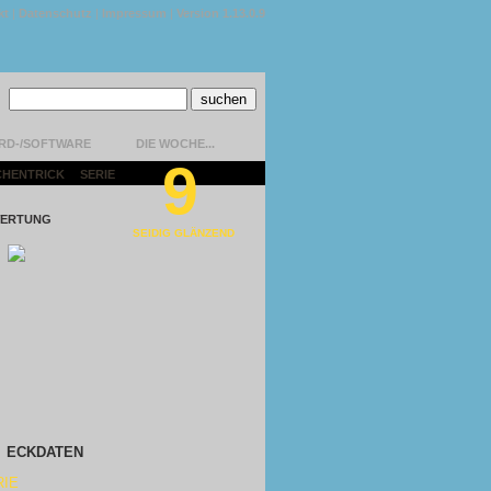
kt
|
Datenschutz
|
Impressum
|
Version 1.13.0.9
RD-/SOFTWARE
DIE WOCHE...
9
CHENTRICK
|
SERIE
|
ERTUNG
SEIDIG GLÄNZEND
ECKDATEN
RIE