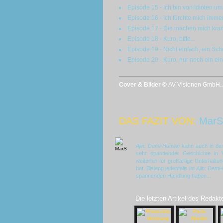
Episode 15 - Ich bin von Idioten um
Episode 16 - Ich fürchte mich imme
Episode 17 - Die machen mich kra
Episode 18 - Kuro, bitte...
Episode 19 - Nicht einfach, ein Sc
Episode 20 - Kuro, nur noch ein ein
Cover & Bilder ©
AV Visionen GmbH. A
DAS FAZIT VON:
MarS
Ajin: Demi-Human
kann auch in der 
sehr spannender Geschichte in V
weiterhin für großartige Unterhaltu
hat. Bislang jedenfalls ist
Ajin: Dem
spannenden Handlung haben...
Die letzten Artikel des Redakt