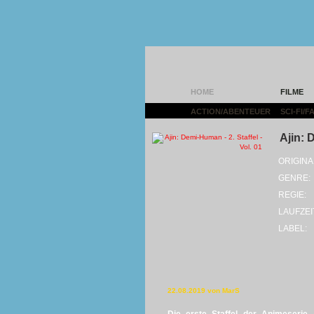
HOME
FILME
ACTION/ABENTEUER
|
SCI-FI/
Ajin: 
ORIGINA
GENRE:
REGIE:
LAUFZEI
LABEL:
22.08.2019 von MarS