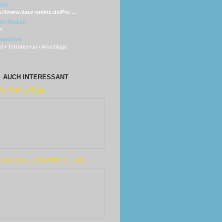
ite
s://www.kaze-online.de/Pro ...
hl Medien
sc
agwörter
f • Terrorismus • Anschläge
AUCH INTERESSANT
RN THE WITCH
 DA DAN - STAFFEL 2 - VOL. ...