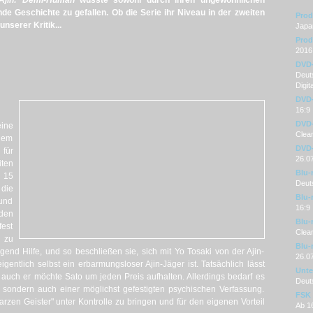
jin: Demi-Human
wusste sowohl durch ihren ungewöhnlichen
nde Geschichte zu gefallen. Ob die Serie ihr Niveau in der zweiten
Prod
unserer Kritik...
Japa
Prod
2016
DVD
Deuts
Digit
DVD-
16:9
DVD-
ine
Clean
nem
DVD-
für
26.0
iten
Blu-
 15
Deut
 die
Blu-
 und
16:9
den
Blu-
fest
Clean
 zu
Blu-
gend Hilfe, und so beschließen sie, sich mit Yo Tosaki von der Ajin-
26.0
gentlich selbst ein erbarmungsloser Ajin-Jäger ist. Tatsächlich lässt
Unter
 auch er möchte Sato um jeden Preis aufhalten. Allerdings bedarf es
Deut
, sondern auch einer möglichst gefestigten psychischen Verfassung.
FSK
arzen Geister" unter Kontrolle zu bringen und für den eigenen Vorteil
Ab 1