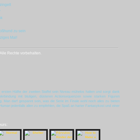
zingelt
r
nk
hoßhund zu sein
ziges Mal!
lle Rechte vorbehalten.
ersten Hälfte der zweiten Staffel sein Niveau mühelos halten und sorgt dank
erbindung mit blutigen, düsteren Actionsequenzen sowie starken Figuren
ng. Man darf gespannt sein, was die Serie im Finale wohl noch alles zu bieten
i-Human
jedenfalls allen zu empfehlen, die Spaß an harter Fantasykost und einer
eurs: