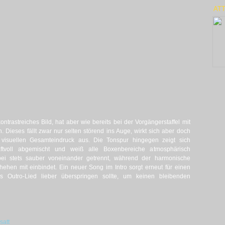
ATT
kontrastreiches Bild, hat aber wie bereits bei der Vorgängerstaffel mit
Dieses fällt zwar nur selten störend ins Auge, wirkt sich aber doch
visuellen Gesamteindruck aus. Die Tonspur hingegen zeigt sich
ftvoll abgemischt und weiß alle Boxenbereiche atmosphärisch
ei stets sauber voneinander getrennt, während der harmonische
ehen mit einbindet. Ein neuer Song im Intro sorgt erneut für einen
 Outro-Lied lieber überspringen sollte, um keinen bleibenden
satt