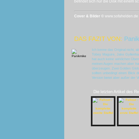
befindet sich nur die Disk mit einem 
Cover & Bilder ©
www.sofahelden.de
DAS FAZIT VON:
Pani
Ich kenne das Original nicht, 
Tobey Maguire, Jake Gyllenhaa
hat auch keine wirklichen Über
meinen Augen machen aber haup
überzeugen. Zwei Golden Glob
sollten unbedingt einen Blick
Version bietet aber außer der
Die letzten Artikel des R