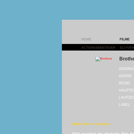
HOME
FILME
ACTION/ABENTEUER
|
SCI-FI/
Broth
ORIGINA
GENRE:
REGIE:
HAUPTD
LAUFZEI
LABEL:
16.04.2015 von Panikmike