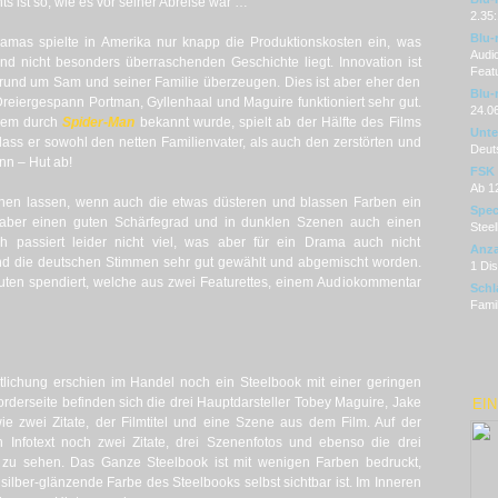
ts ist so, wie es vor seiner Abreise war …
2.35:
Blu-
amas spielte in Amerika nur knapp die Produktionskosten ein, was
Audi
nd nicht besonders überraschenden Geschichte liegt. Innovation ist
Featu
rund um Sam und seiner Familie überzeugen. Dies ist aber eher den
Blu-
reiergespann Portman, Gyllenhaal und Maguire funktioniert sehr gut.
24.0
llem durch
Spider-Man
bekannt wurde, spielt ab der Hälfte des Films
Unter
ass er sowohl den netten Familienvater, als auch den zerstörten und
Deut
ann – Hut ab!
FSK
Ab 1
sehen lassen, wenn auch die etwas düsteren und blassen Farben ein
Spec
 aber einen guten Schärfegrad und in dunklen Szenen auch einen
Steel
h passiert leider nicht viel, was aber für ein Drama auch nicht
Anza
sind die deutschen Stimmen sehr gut gewählt und abgemischt worden.
1 Di
uten spendiert, welche aus zwei Featurettes, einem Audiokommentar
Schl
Famil
ntlichung erschien im Handel noch ein Steelbook mit einer geringen
orderseite befinden sich die drei Hauptdarsteller Tobey Maguire, Jake
EIN
ie zwei Zitate, der Filmtitel und eine Szene aus dem Film. Auf der
 Infotext noch zwei Zitate, drei Szenenfotos und ebenso die drei
il zu sehen. Das Ganze Steelbook ist mit wenigen Farben bedruckt,
silber-glänzende Farbe des Steelbooks selbst sichtbar ist. Im Inneren