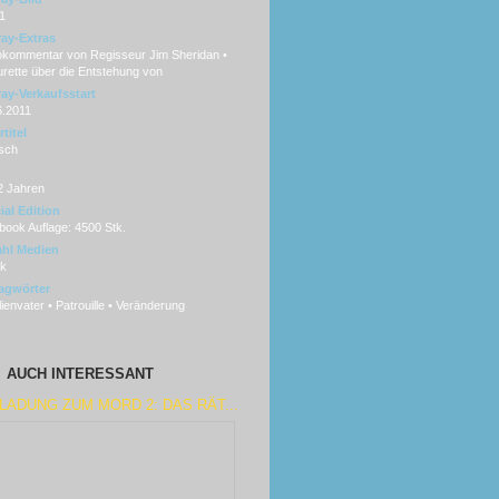
1
ray-Extras
okommentar von Regisseur Jim Sheridan •
rette über die Entstehung von
ray-Verkaufsstart
6.2011
titel
sch
2 Jahren
ial Edition
book Auflage: 4500 Stk.
hl Medien
sk
agwörter
ienvater • Patrouille • Veränderung
AUCH INTERESSANT
LADUNG ZUM MORD 2: DAS RÄT...