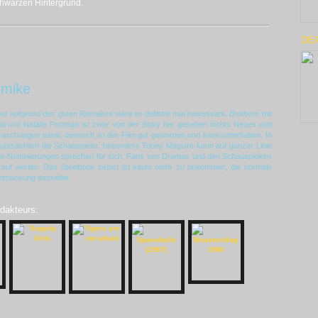
schwarzen Hintergrund.
DEA
kmike
aber aufgrund des guten Remakes wäre es definitiv mal interessant.
Brothers
mit
l und Natalie Portman ist zwar von der Story her gesehen nichts Neues und
raschungen parat, dennoch ist der Film gut geworden und kann unterhalten. In
tsächlich die Schauspieler, besonders Tobey Maguire kann auf ganzer Linie
e-Nominierungen sprechen für sich, Fans von Dramas und den Schauspielern
 drauf werfen. Das Steelbook selbst ist kaum mehr zu bekommen, die normale
 Verpackung dasselbe.
edakteurs: