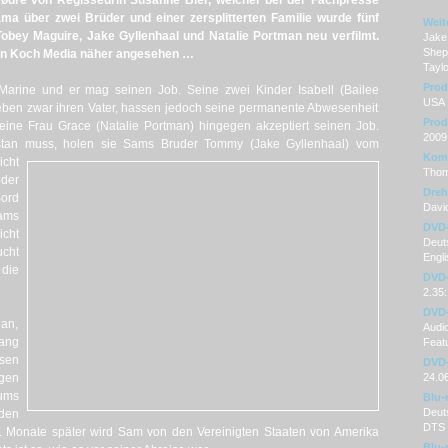
rødre von Regisseurin Susanne Bier, welcher bei der Fachpresse
a über zwei Brüder und einer zersplitterten Familie wurde fünf
Weit
Tobey Maguire, Jake Gyllenhaal und Natalie Portman neu verfilmt.
Jake 
Shep
von Koch Media näher angesehen …
Tayl
Prod
 Marine und er mag seinen Job. Seine zwei Kinder Isabell (Bailee
USA
ieben zwar ihren Vater, hassen jedoch seine permanente Abwesenheit
Prod
eine Frau Grace (Natalie Portman) hingegen akzeptiert seinen Job.
2009
istan muss, holen sie Sams Bruder
Tommy (Jake Gyllenhaal) vom
Kom
icht
Tho
 der
Dre
ord
David
ams
DVD
cht
Deuts
ucht
Engli
die
DVD-
2.35:
DVD-
an,
Audi
fang
Featu
ssen
DVD-
egen
24.0
 ums
Blu-
Deut
den
DTS 
Monate später wird Sam von den Vereinigten Staaten von Amerika
Blu-