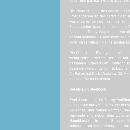
befreit und darf nach Hause. Doch nich
Die Neuverfilmung des dänischen Dr
unter anderem an der geradlinigen u
was anderes, dennoch kann der Film 
Schauspielern geschuldet, denn das D
Besonders Tobey Maguire, der vor a
absolut grandios. Er kann beweisen, d
innerlich zerrütteten Marine spielen k
Die Qualität der Blu-ray kann sich 
wenig seltsam wirken. Der Film hat
passablen Schwarzwert. Tontechnisc
besonders verwunderlich ist. Dafür 
An Extras hat Koch Media ca. 30 Min
und dem Trailer bestehen.
Details zum Steelbook
Zwei Jahre nach der Blu-ray-Veröffe
Auflage von nur 4500 Stück. Auf der V
Gyllenhaal und Natalie Portman, sow
Rückseite sind neben dem typischen
Hauptdarsteller in einem Seitenprof
sodass anstatt eines Hintergrunds die 