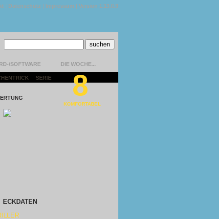
kt
|
Datenschutz
|
Impressum
|
Version 1.13.0.9
RD-/SOFTWARE
DIE WOCHE...
8
CHENTRICK
|
SERIE
|
ERTUNG
KOMFORTABEL
ECKDATEN
ILLER