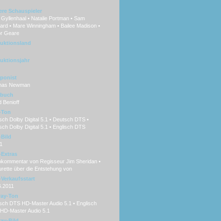
ere Schauspieler
Gyllenhaal • Natalie Portman • Sam
ard • Mare Winningham • Bailee Madison •
or Geare
uktionsland
uktionsjahr
ponist
mas Newman
hbuch
 Benioff
-Ton
ch Dolby Digital 5.1 • Deutsch DTS •
sch Dolby Digital 5.1 • Englisch DTS
Bild
1
Extras
okommentar von Regisseur Jim Sheridan •
rette über die Entstehung von
Verkaufsstart
6.2011
ray-Ton
sch DTS HD-Master Audio 5.1 • Englisch
HD-Master Audio 5.1
ray-Bild