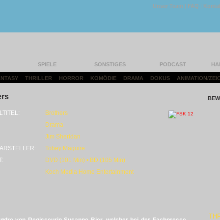
Unser Team
|
FAQ
|
Konta
SPIELE
SONSTIGES
PODCAST
HA
FANTASY
|
THRILLER
|
HORROR
|
KOMÖDIE
|
DRAMA
|
DOKUS
|
ANIMATION/ZEI
ers
BEW
LTITEL:
Brothers
Drama
Jim Sheridan
ARSTELLER:
Tobey Maguire
T:
DVD (101 Min) • BD (105 Min)
Koch Media Home Entertainment
THR