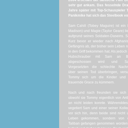
2004 erschien der dänische Film B
sehr gut ankam. Das fesselnde Dram
Jahre später mit Top-Schauspieler 
Panikmike hat sich das Steelbook 
Sam Cahill (Tobey Maguire) ist ein
Madison) und Magie (Taylor Geare) l
aufgrund seines Soldaten-Daseins. S
Kurz bevor er wieder nach Afghan
Gefängnis ab, der bisher sein Leben n
in den Griff bekommen hat. Als jedoch
Hubschrauber mit Sam an B
abgeschossen wird und S
Vorgesetzten die schlechte Nachri
über seinen Tod überbringen, vers
Tommy sich um die Kinder und 
trauernde Grace zu kümmern.
Nach und nach freunden sie sich 
obwohl sie Tommy eigentlich von An
an nicht leiden konnte. Währendde
vegetiert Sam und einer seiner Koll
vor sich hin, denn beide sind nicht
Leben gekommen, sondern von 
Taliban gefangen genommen worden. 