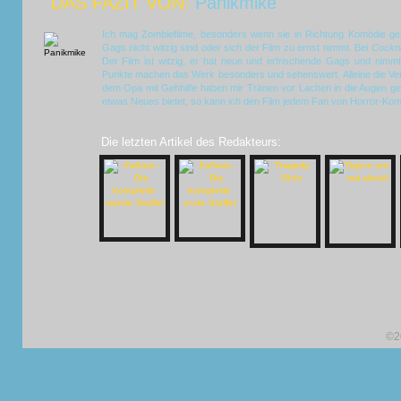
DAS FAZIT VON:
Panikmike
Ich mag Zombiefilme, besonders wenn sie in Richtung Komödie geh
Gags nicht witzig sind oder sich der Film zu ernst nimmt. Bei
Cockn
Der Film ist witzig, er hat neue und erfrischende Gags und nimmt
Punkte machen das Werk besonders und sehenswert. Alleine die Ve
dem Opa mit Gehhilfe haben mir Tränen vor Lachen in die Augen g
etwas Neues bietet, so kann ich den Film jedem Fan von Horror-Ko
Die letzten Artikel des Redakteurs:
©2