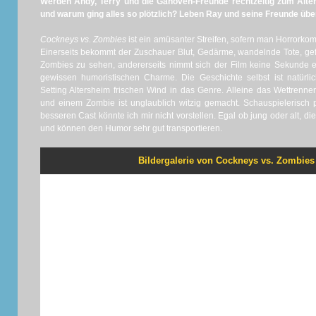
Werden Andy, Terry und die Ganoven-Freunde rechtzeitig zum Alt
und warum ging alles so plötzlich? Leben Ray und seine Freunde üb
Cockneys vs. Zombies
ist ein amüsanter Streifen, sofern man Horrork
Einerseits bekommt der Zuschauer Blut, Gedärme, wandelnde Tote, gef
Zombies zu sehen, andererseits nimmt sich der Film keine Sekunde er
gewissen humoristischen Charme. Die Geschichte selbst ist natürli
Setting Altersheim frischen Wind in das Genre. Alleine das Wettrenn
und einem Zombie ist unglaublich witzig gemacht. Schauspielerisch 
besseren Cast könnte ich mir nicht vorstellen. Egal ob jung oder alt, d
und können den Humor sehr gut transportieren.
Bildergalerie von Cockneys vs. Zombies 