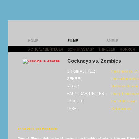
HOME
FILME
SPIELE
ACTION/ABENTEUER
|
SCI-FI/FANTASY
|
THRILLER
|
HORROR
|
Cockneys vs. Zombies
ORIGINALTITEL:
Cockneys vs. Z
GENRE:
Horror-Komödie
REGIE:
Matthias Hoene
HAUPTDARSTELLER:
Harry Treadawa
LAUFZEIT:
Ca. 88 Minuten
LABEL:
Studiocanal
07.03.2013 von Panikmike