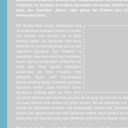
Zombiefilme erleben im Moment eine Hochkonjunktur, Horror-Komödie
Cockneys vs. Zombies
ist endlich mal wieder ein lustiger Streifen
kann. Der Untertitel „Dieses Jahr geben die Untoten den Löf
vielversprechend …
Die Brüder Andy (Harry Treadaway) und
Terry (Rasmus Hardiker) leben in London
und können sich gerade mal so über
Wasser halten. Ihr Großvater Ray (Alan
Ford) lebt in einem Altersheim und ist dort
eigentlich glücklich. Das Problem ist
allerdings, dass das Heim bald schließen
muss, weil zu wenig Geld vorhanden ist.
Andy und Terry planen deswegen
zusammen mit ihrer Cousine Katy
(Michelle Ryan), dem Psychopaten
Mickey (Ashley Bashy Thomas) und dem
Gangster Davey (Jack Doolan) einen
Bankraub. Anfangs geht der Plan noch
auf, doch während des Überfalls machen die Pseudo-Verbrecher zu viele
ein paar Geiseln und wollen mit ihnen fliehen. Als sie allerdings vor
Polizei ihr geringstes Problem. Die Polizeiautos stehen leer, Passant
Straße und überall sind Blut und Gedärme verteilt. Noch wissen sie nic
ihnen klar: Sie müssen sofort zum Altersheim und ihren Großvater rette