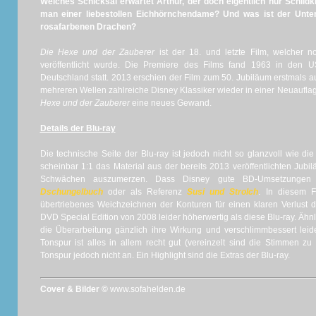
Welches Schicksal erwartet Arthur, der doch eigentlich nur Schil
man einer liebestollen Eichhörnchendame? Und was ist der Unter
rosafarbenen Drachen?
Die Hexe und der Zauberer
ist der 18. und letzte Film, welcher 
veröffentlicht wurde. Die Premiere des Films fand 1963 in den 
Deutschland statt. 2013 erschien der Film zum 50. Jubiläum erstmals au
mehreren Wellen zahlreiche Disney Klassiker wieder in einer Neuauflag
Hexe und der Zauberer
eine neues Gewand.
Details der Blu-ray
Die technische Seite der Blu-ray ist jedoch nicht so glanzvoll wie d
scheinbar 1:1 das Material aus der bereits 2013 veröffentlichten Ju
Schwächen auszumerzen. Dass Disney gute BD-Umsetzungen 
Dschungelbuch
oder als Referenz
Susi und Strolch
. In diesem F
übertriebenes Weichzeichnen der Konturen für einen klaren Verlust der
DVD Special Edition von 2008 leider höherwertig als diese Blu-ray. Ähn
die Überarbeitung gänzlich ihre Wirkung und verschlimmbessert lei
Tonspur ist alles in allem recht gut (vereinzelt sind die Stimmen z
Tonspur jedoch nicht an. Ein Highlight sind die Extras der Blu-ray.
Cover & Bilder ©
www.sofahelden.de