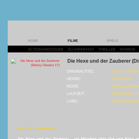
HOME
FILME
SPIELE
ACTION/ABENTEUER
|
SCI-FI/FANTASY
|
THRILLER
|
HORROR
|
Die Hexe und der Zauberer (Di
ORIGINALTITEL:
Sword in the St
GENRE:
Zeichentrick
REGIE:
Wolfgang Reith
LAUFZEIT:
DVD (76 Min) • 
LABEL:
Walt Disney Hom
18.10.2017 von Xthonios