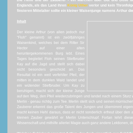
Die Hexe und der Zauberer
- ein Märchen über Gut und Böse un
Englands, als das Land ihren
König Uther
verlor und kein Thronfolg
finsteren Mittelalter sollte ein kleiner Waisenjunge namens Arthur di
Inhalt
Der kleine Arthur (von allen jedoch nur
"Floh" genannt) ist ein zwölfjähriges
Waisenkind, welches bei dem Ritter Sir
Hector auf einer alten
heruntergekommenen Burg lebt. Eines
Tages begleitet Floh seinen Stiefbruder
Kay auf die Jagd und stellt sich dabei
nicht besonders geschickt an. Das
Resultat ist ein weit verfehlter Pfeil, der
mitten in dem dunklen Wald landet und
ein wütender Stiefbruder. Um Kay zu
beruhigen, macht sich der kleine Junge
auf den Weg, den Pfeil wiederzubringen und landet nach einem Sturz
Merlin - genau richtig zum Tee. Merlin stellt sich und seinen mürrisc
Zauberer erkennt das große Talent des Jungen und übernimmt eigens
macht keinen Hehl daraus, dass er nicht sonderlich erfreut über den 
kleinen Zauber gewährt er Merlin Unterschlupf. Fortan lehrt die
Wissenschaft und mithilfe allerlei Magie auch ganz andere Lektionen, di