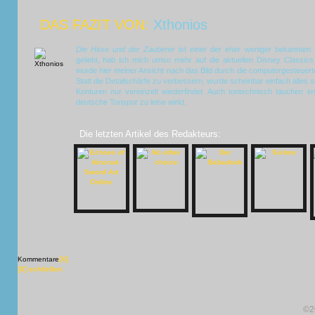
DAS FAZIT VON:
Xthonios
Die Hexe und der Zauberer
ist einer der eher weniger bekannten 
geliebt, hab ich mich umso mehr auf die aktuellen Disney Classics 
wurde hier meiner Ansicht nach das Bild durch die computergesteuer
Statt die Detailschärfe zu verbessern, wurde scheinbar einfach alles 
Konturen nur vereinzelt wiederfindet. Auch tontechnisch tauchen 
deutsche Tonspur zu leise wirkt.
Die letzten Artikel des Redakteurs:
Kommentare
[X]
[X] schließen
©2