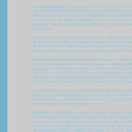
Komplexität/Regeln
: Regeltechnisch ist das Spiel einfach. Das 
einer Seite Einleitung, zwei Seiten Aufbau und zwei Seiten Spielablau
Seiten. Dazu gibt es noch für jeden Mitspieler eine schöne Spielerh
zusammenfasst. Die Aktionsmöglichkeiten der Orte und Bonuskarte
abgebildet. Sollte dennoch einmal etwas unklar sein, ist in der Anleitun
beschrieben.
Die Komplexität von Istanbul ergibt sich durch die zufällige Positio
der Mitspieler und anderer Spielfiguren, aber auch aus der Tatsache
die am Ort Ihrer Aktion wieder eingesammelt werden wollen, bevor 
All das beeinflusst die Planung in welcher Reihenfolge welche Orte a
Spielerinteraktion/Spieleranzahl
: Spielerinteraktion ist ausreichen
als würde jeder Mitspieler eine Solo Partie spielen, was bei anderen S
möchte zum Beispiel einen bestimmten Ort besuchen. Aber da steh
ungerne 2 Lira geben. Orte aufzusuchen, die ein Mitspieler als näch
sein, wenn sich dadurch die Gegebenheiten für ihn plötzlich änder
höhere Kosten für Rubine oder Moschee Plättchen etc.). Man kann al
Wir haben das Spiel nur zu zweit gespielt. Mit mehreren Mitspiel
reduziert sein. Allerdings glauben wir nicht, dass sich dies negativ
genug aufstellen, um alternative Wege zu finden, z.B. ausreichend W
wechselnde Waren-Nachfrage reagieren zu können.
Spieldauer
: Istanbul spielt sich angenehm schnell. Selbst die erste
nicht länger als 60 Minuten gedauert – auf der Packung wird die Spi
die Wartezeit zwischen den Zügen ist relativ gering, da jeder Mitspieler
planbar ist. Nur in wenigen Fällen muss man etwas länger nachdenk
die Anwesenheit anderer Kaufleute doch teurer ist als man ge