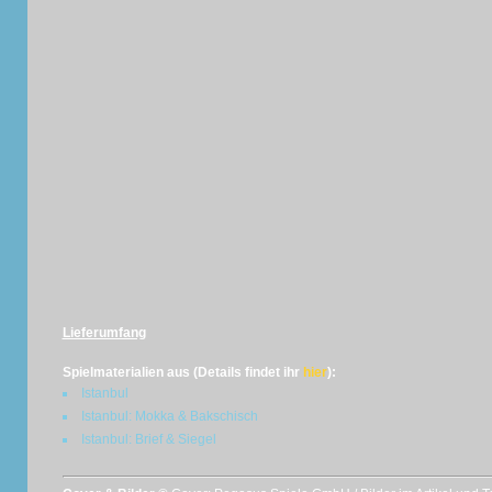
Lieferumfang
Spielmaterialien aus (Details findet ihr
hier
):
Istanbul
Istanbul: Mokka & Bakschisch
Istanbul: Brief & Siegel