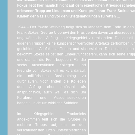
Mit
Monuments Men
bekommt der Zuseher einmal einen etwas ande
Fokus liegt hier nämlich nicht auf dem eigentlichen Kriegsgeschehen,
erlesenen Trupp um Lieutenant und Kunstprofessor Frank Stokes w
Klauen der Nazis und vor den Kriegshandlungen zu retten …
1944 – Der Zweite Weltkrieg neigt sich so langsam dem Ende. In den
Frank Stokes (George Clooney) den Präsidenten davon zu überzeugen, 
ungewöhnlichen Auftrag ins Kriegsgebiet zu entsenden: Dieser soll
eigenen Truppen keine künstlerisch wertvollen Artefakte zerbomben, 
gestohlenen Artefakte auffinden und sicherstellen. Doch da es den 
bekommt Stokes selbst den Einberufungsbefehl, kann sich seine Tru
und sich an die Front begeben.
Für die
sechs auserwählten Kollegen und
Freunde von Stokes gilt es kurz darauf,
ein militärisches Basistraining zu
durchlaufen. Noch finden die Kollegen
den Auftrag eher amüsant als
anspruchsvoll, auch weil es sich um
Kuratoren und Museumsdirektoren
handelt – nicht um wirkliche Soldaten.
Im Kriegsgebiet Frankreichs
angekommen teilt sich die Gruppe in
mehrere Trupps auf, um an den
verschiedensten Orten unterschiedlichen