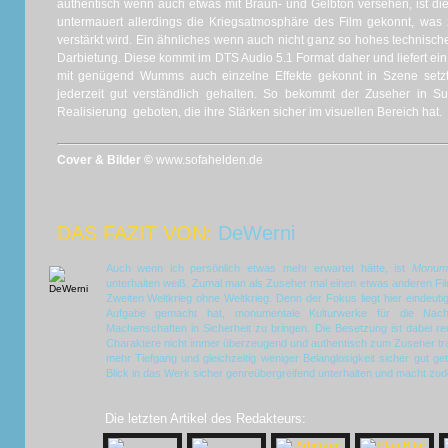
authentisch wenn auch etwas mit Braun- und Gelbton versehen, ist di
untermauert allerdings die Kriegsatmosphäre des Film gekonnt, was
verstärkt wird. Ein ähnliches wenn auch nicht ganz so hohes technisch
Darbietung. Diese kommt im DTS Audio 5.1 Format daher und liefert ein
mit genügend Wumms auch einzelne Effekte gekonnt in Szene setzt. 
jederzeit gut verständlich gehalten. So bekommt der Zuseher in 
Realisierung geboten, die ihre Stärken sicher im visuellen Bereich hat.
Cover & Bilder ©
www.sofahelden.de
DAS FAZIT VON:
DeWerni
Auch wenn ich persönlich etwas mehr erwartet hätte, ist
Monum
unterhalten weiß. Zumal man als Zuseher mal einen etwas anderen Fil
Zweiten Weltkrieg ohne Weltkrieg. Denn der Fokus liegt hier eindeuti
Aufgabe gemacht hat, monumentale Kulturwerke für die Nac
Machenschaften in Sicherheit zu bringen. Die Besetzung ist dabei r
Charaktere nicht immer überzeugend und authentisch zum Zuseher tra
mehr Tiefgang und gleichzeitig weniger Belanglosigkeit sicher gut ge
Blick in das Werk sicher genreübergreifend unterhalten und macht zud
Die letzten Artikel des Redakteurs: