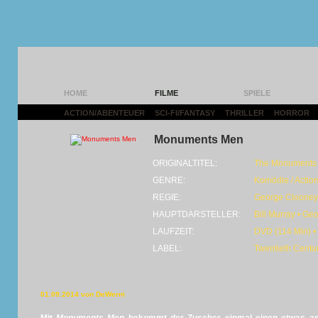
HOME
FILME
SPIELE
ACTION/ABENTEUER
|
SCI-FI/FANTASY
|
THRILLER
|
HORROR
|
Monuments Men
ORIGINALTITEL:
The Monuments
GENRE:
Komödie / Actio
REGIE:
George Clooney
HAUPTDARSTELLER:
Bill Murray • Ge
LAUFZEIT:
DVD (114 Min) •
LABEL:
Twentieth Centu
01.09.2014 von DeWerni