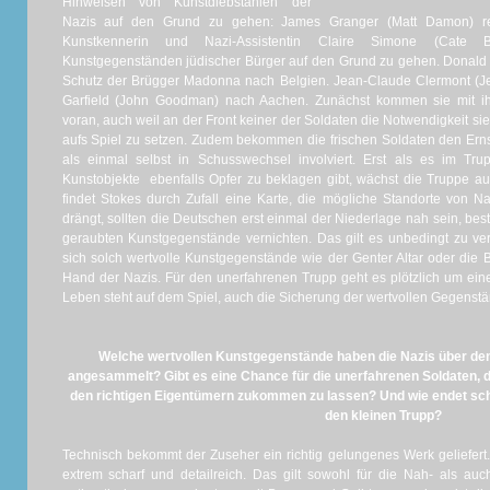
Hinweisen von Kunstdiebstählen der
Nazis auf den Grund zu gehen: James Granger (Matt Damon) rei
Kunstkennerin und Nazi-Assistentin Claire Simone (Cate 
Kunstgegenständen jüdischer Bürger auf den Grund zu gehen. Donald J
Schutz der Brügger Madonna nach Belgien. Jean-Claude Clermont (Jea
Garfield (John Goodman) nach Aachen. Zunächst kommen sie mit ih
voran, auch weil an der Front keiner der Soldaten die Notwendigkeit sie
aufs Spiel zu setzen. Zudem bekommen die frischen Soldaten den Ern
als einmal selbst in Schusswechsel involviert. Erst als es im Tru
Kunstobjekte ebenfalls Opfer zu beklagen gibt, wächst die Truppe 
findet Stokes durch Zufall eine Karte, die mögliche Standorte von Na
drängt, sollten die Deutschen erst einmal der Niederlage nah sein, beste
geraubten Kunstgegenstände vernichten. Das gilt es unbedingt zu ver
sich solch wertvolle Kunstgegenstände wie der Genter Altar oder die 
Hand der Nazis. Für den unerfahrenen Trupp geht es plötzlich um ein
Leben steht auf dem Spiel, auch die Sicherung der wertvollen Gegenstä
Welche wertvollen Kunstgegenstände haben die Nazis über den
angesammelt? Gibt es eine Chance für die unerfahrenen Soldaten, 
den richtigen Eigentümern zukommen zu lassen? Und wie endet sch
den kleinen Trupp?
Technisch bekommt der Zuseher ein richtig gelungenes Werk geliefert. 
extrem scharf und detailreich. Das gilt sowohl für die Nah- als au