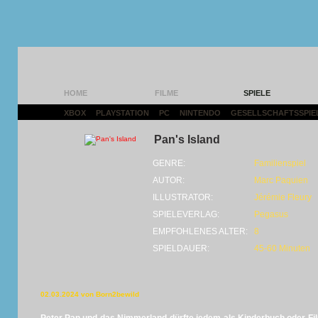
HOME
FILME
SPIELE
XBOX
|
PLAYSTATION
|
PC
|
NINTENDO
|
GESELLSCHAFTSSPIE
Pan's Island
GENRE:
Familienspiel
AUTOR:
Marc Paquien
ILLUSTRATOR:
Jérémie Fleury
SPIELEVERLAG:
Pegasus
EMPFOHLENES ALTER:
8
SPIELDAUER:
45-60 Minuten
02.03.2024 von Born2bewild