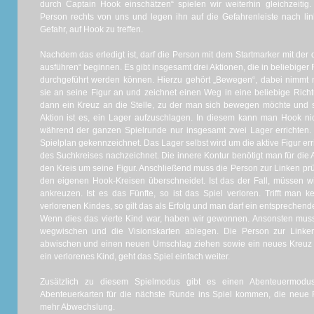
durch Captain Hook einschätzen“ spielen wir weiterhin gleichzeiti
Person rechts von uns und legen ihn auf die Gefahrenleiste nach lin
Gefahr, auf Hook zu treffen.
Nachdem das erledigt ist, darf die Person mit dem Startmarker mit der d
ausführen“ beginnen. Es gibt insgesamt drei Aktionen, die in beliebiger
durchgeführt werden können. Hierzu gehört „Bewegen“, dabei nimmt
sie an seine Figur an und zeichnet einen Weg in eine beliebige Ric
dann ein Kreuz an die Stelle, zu der man sich bewegen möchte und ste
Aktion ist es, ein Lager aufzuschlagen. In diesem kann man Hook n
während der ganzen Spielrunde nur insgesamt zwei Lager errichten.
Spielplan gekennzeichnet. Das Lager selbst wird um die aktive Figur er
des Suchkreises nachzeichnet. Die innere Kontur benötigt man für die 
den Kreis um seine Figur. Anschließend muss die Person zur Linken prü
den eigenen Hook-Kreisen überschneidet. Ist das der Fall, müssen w
ankreuzen. Ist es das Fünfte, so ist das Spiel verloren. Trifft man
verlorenen Kindes, so gilt das als Erfolg und man darf ein entspreche
Wenn dies das vierte Kind war, haben wir gewonnen. Ansonsten muss
wegwischen und die Visionskarten ablegen. Die Person zur Link
abwischen und einen neuen Umschlag ziehen sowie ein neues Kreuz s
ein verlorenes Kind, geht das Spiel einfach weiter.
Zusätzlich zu diesem Spielmodus gibt es einen Abenteuermodu
Abenteuerkarten für die nächste Runde ins Spiel kommen, die neue 
mehr Abwechslung.