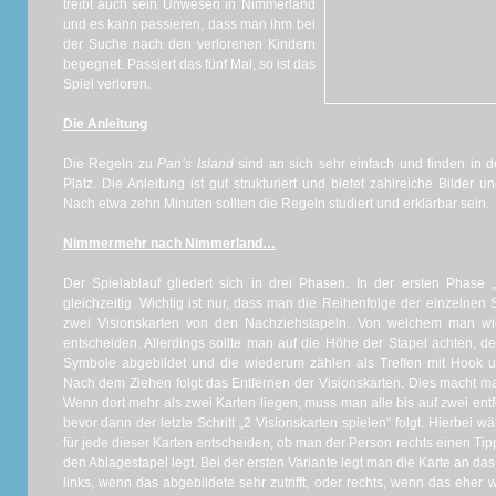
treibt auch sein Unwesen in Nimmerland
und es kann passieren, dass man ihm bei
der Suche nach den verlorenen Kindern
begegnet. Passiert das fünf Mal, so ist das
Spiel verloren.
Die Anleitung
Die Regeln zu
Pan’s Island
sind an sich sehr einfach und finden in d
Platz. Die Anleitung ist gut strukturiert und bietet zahlreiche Bilder 
Nach etwa zehn Minuten sollten die Regeln studiert und erklärbar sein.
Nimmermehr nach Nimmerland…
Der Spielablauf gliedert sich in drei Phasen. In der ersten Phase 
gleichzeitig. Wichtig ist nur, dass man die Reihenfolge der einzelnen S
zwei Visionskarten von den Nachziehstapeln. Von welchem man wie 
entscheiden. Allerdings sollte man auf die Höhe der Stapel achten, 
Symbole abgebildet und die wiederum zählen als Treffen mit Hook und
Nach dem Ziehen folgt das Entfernen der Visionskarten. Dies macht m
Wenn dort mehr als zwei Karten liegen, muss man alle bis auf zwei ent
bevor dann der letzte Schritt „2 Visionskarten spielen“ folgt. Hierbei 
für jede dieser Karten entscheiden, ob man der Person rechts einen Ti
den Ablagestapel legt. Bei der ersten Variante legt man die Karte an das
links, wenn das abgebildete sehr zutrifft, oder rechts, wenn das eher w