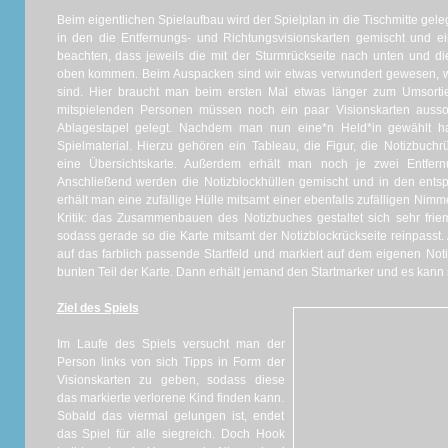
Beim eigentlichen Spielaufbau wird der Spielplan in die Tischmitte gel
in den die Entfernungs- und Richtungsvisionskarten gemischt und ein
beachten, dass jeweils die mit der Sturmrückseite nach unten und di
oben kommen. Beim Auspacken sind wir etwas verwundert gewesen, wa
sind. Hier braucht man beim ersten Mal etwas länger zum Umsorti
mitspielenden Personen müssen noch ein paar Visionskarten ausso
Ablagestapel gelegt. Nachdem man nun eine*n Held*in gewählt h
Spielmaterial. Hierzu gehören ein Tableau, die Figur, die Notizbuch
eine Übersichtskarte. Außerdem erhält man noch je zwei Entfernu
Anschließend werden die Notizblockhüllen gemischt und in den ent
erhält man eine zufällige Hülle mitsamt einer ebenfalls zufälligen Nimme
Kritik: das Zusammenbauen des Notizbuches gestaltet sich sehr friem
sodass gerade so die Karte mitsamt der Notizblockrückseite reinpasst.
auf das farblich passende Startfeld und markiert auf dem eigenen Not
bunten Teil der Karte. Dann erhält jemand den Startmarker und es kann
Ziel des Spiels
Im Laufe des Spiels versucht man der
Person links von sich Tipps in Form der
Visionskarten zu geben, sodass diese
das markierte verlorene Kind finden kann.
Sobald das viermal gelungen ist, endet
das Spiel für alle siegreich. Doch Hook