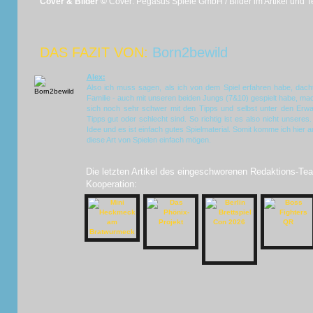
Cover & Bilder ©
Cover: Pegasus Spiele GmbH / Bilder im Artikel und 
DAS FAZIT VON:
Born2bewild
Alex:
Also ich muss sagen, als ich von dem Spiel erfahren habe, dachte
Familie - auch mit unseren beiden Jungs (7&10) gespielt habe, mach
sich noch sehr schwer mit den Tipps und selbst unter den Erwac
Tipps gut oder schlecht sind. So richtig ist es also nicht unsere
Idee und es ist einfach gutes Spielmaterial. Somit komme ich hier
diese Art von Spielen einfach mögen.
Die letzten Artikel des eingeschworenen Redaktions-Tea
Kooperation: