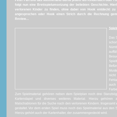
Peter Pan und das Nimmerland dürfte jedem als Kinderbuch oder Film
folgt nun eine Brettspielumsetzung der beliebten Geschichte. Hi
verlorenen Kinder zu finden, ohne dabei von Hook entdeckt zu 
angesprochen oder Hook einen Strich durch die Rechnung gema
Review…
Spiel
Das S
scho
Nürnb
auffä
Besuc
Spiel
Befür
Muste
nicht
Fehla
auch
Farbe
Zum Spielmaterial gehören neben dem Spielplan noch drei Stanzbögen
Kartenstapel und diverses weiteres Material. Hierzu gehören
Malschablonen für die Suche nach den verlorenen Kindern. Insgesamt wi
gestaltet. Vor dem ersten Spiel muss noch das Spielmaterial aus den
Hierzu gehört auch der Kartenhalter, der zusammengesteckt wird.