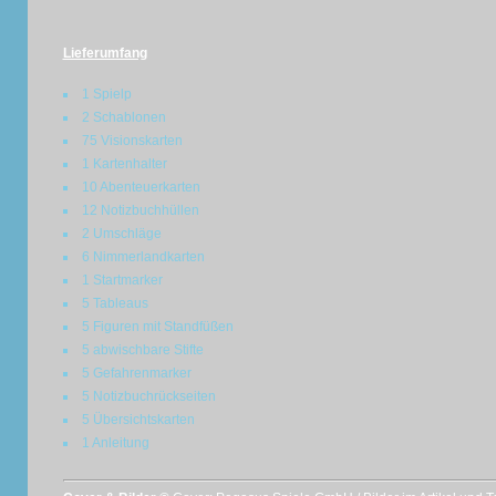
Lieferumfang
1 Spielp
2 Schablonen
75 Visionskarten
1 Kartenhalter
10 Abenteuerkarten
12 Notizbuchhüllen
2 Umschläge
6 Nimmerlandkarten
1 Startmarker
5 Tableaus
5 Figuren mit Standfüßen
5 abwischbare Stifte
5 Gefahrenmarker
5 Notizbuchrückseiten
5 Übersichtskarten
1 Anleitung