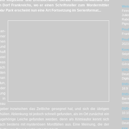
uns Regisseur und Drehbuchautor Gérald Hustache-Mathieu ins
 Dorf Frankreichs, wo er einen Schriftsteller zum Mordermittler
Weit
lar Park
erscheint nun eine Art Fortsetzung im Serienformat...
Firim
Julie
Rabou
Pign
Prod
ean-
Fran
ner
Prod
inen
2023
und
Kom
aft
Stép
viel
Dre
twas
Géra
nach
DVD
sten
Deuts
man
Digit
tun,
DVD-
der
16:9
rung
DVD-
 in
Barri
Unter
eau
stgeber inzwischen das Zeitliche gesegnet hat, und sich die übrigen
DVD-
10.1
üllen. Ablenkung ist jedoch schnell gefunden, als im Ort zunächst ein
Unter
ugehörige Leiche gefunden werden, denn als Krimiautor kennt sich
Deut
ch bestens mit mysteriösen Mordfällen aus. Eine Meinung, die der
FSK