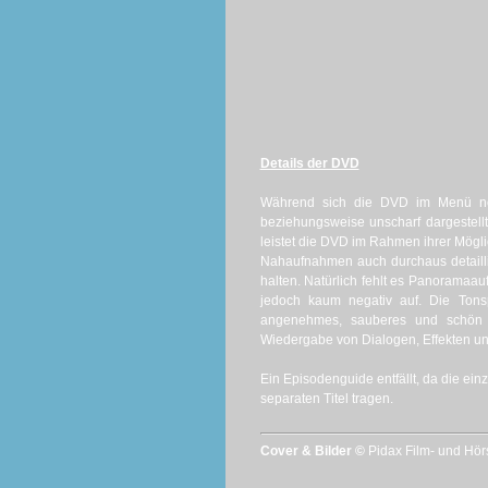
Details der DVD
Während sich die DVD im Menü noc
beziehungsweise unscharf dargestellt
leistet die DVD im Rahmen ihrer Möglic
Nahaufnahmen auch durchaus detaill
halten. Natürlich fehlt es Panorama
jedoch kaum negativ auf. Die Tonsp
angenehmes, sauberes und schön aus
Wiedergabe von Dialogen, Effekten u
Ein Episodenguide entfällt, da die ei
separaten Titel tragen.
Cover & Bilder ©
Pidax Film- und Hö