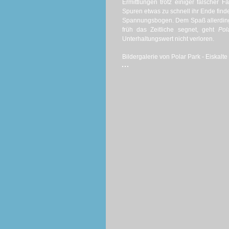
Ermittlungen trotz einiger falscher 
Spuren etwas zu schnell ihr Ende find
Spannungsbogen. Dem Spaß allerdings
früh das Zeitliche segnet, geht
Pol
Unterhaltungswert nicht verloren.
Bildergalerie von Polar Park - Eiskalte