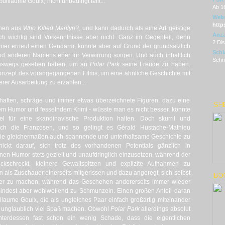
llaume Gouix) nicht unbedingt teilt...
Ab 1
Webs
https
onen aus
Who Killed Marilyn?
, und kann dadurch als eine Art geistige
Anza
ich wichtig sind Vorkenntnisse aber nicht. Ganz im Gegenteil, denn
2 Di
 hier erneut einen Gendarm, könnte aber auf Grund der grundsätzlich
Schl
d anderen Namens eher für Verwirrung sorgen. Und auch inhaltlich
Schne
eswegs gesehen haben, um an
Polar Park
seine Freude zu haben.
nzept des vorangegangenen Films, um eine ähnliche Geschichte mit
rer Ausarbeitung zu erzählen...
haften, schräge und immer etwas überzeichnete Figuren, dazu eine
SHE
em Humor und fesselndem Krimi - wüsste man es nicht besser, könnte
 für eine skandinavische Produktion halten. Doch skurril und
ch die Franzosen, und so gelingt es Gérald Hustache-Mathieu
wie gleichermaßen auch spannende und unterhaltsame Geschichte zu
hickt darauf, sich trotz des vorhandenen Potentials gänzlich in
inen Humor stets gezielt und unaufdringlich einzusetzen, während der
rückschreckt, kleinere Gewaltspitzen und explizite Aufnahmen zu
n als Zuschauer einerseits mitgerissen und dazu angeregt, sich selbst
BOO
er zu machen, während das Geschehen andererseits immer wieder
umindest aber wohlwollend zu Schmunzeln. Einen großen Anteil daran
laume Gouix, die als ungleiches Paar einfach großartig miteinander
 unglaublich viel Spaß machen. Obwohl
Polar Park
allerdings absolut
unterdessen fast schon ein wenig Schade, dass die eigentlichen