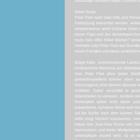
zuständige Gendarm Major Louvetot (Gui
Keine Sorge:
Polar Park
nutzt zwar Orte und Pers
Fortsetzung betrachtet werden, wirkl
beispielsweise spielt Guillame Gouix
neuen Figur und des dementsprechen
muss man
Who Killed Marilyn?
kein
Vielmehr nutzt
Polar Park
das Grundko
neuen Facetten und etwas ausführliche
Eisige Kälte, schneebedeckte Landsc
erzählerische Mischung aus bitterbös
man
Polar Park
ohne jeden Zweifel
genreübergreifend können eben au
hervorragend, eine ebenso absurde 
erzählen. Dabei verzichtet er gesc
Albernheiten zu verlieren, sondern se
Kriminalfall selbst nicht davor zu
präsentieren. Auf diese Weise wird ma
auf die Suche nach dem wahren Tät
dafür sorgt, herzlich loszulachen, z
haben hier Jean-Paul Rouve und Guil
harmonieren, und deren Wortgefechte
unterhaltsam erzählt wird, ist es 