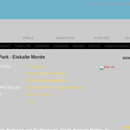
Unser Team
|
FAQ
|
Konta
SPIELE
SONSTIGES
PODCAST
HA
FANTASY
|
THRILLER
|
HORROR
|
KOMÖDIE
|
DRAMA
|
DOKUS
|
ANIMATION/ZEI
Park - Eiskalte Morde
BEW
LTITEL:
Polar Park
Krimi • Thriller • Komödie
Gérald Hustache-Mathieu
ARSTELLER:
Jean-Paul Rouve • Guillaume Gouix
T:
DVD (310 Min)
Pidax
SE