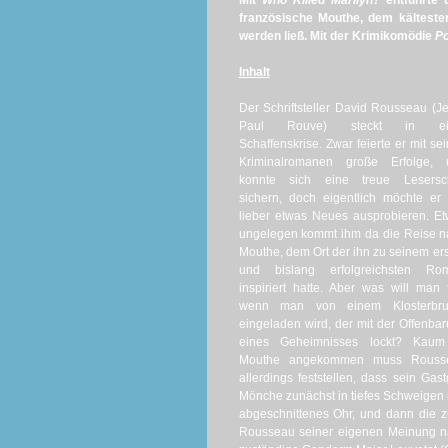
Mit
Who Killed Marilyn?
entführte 
französische Mouthe, dem kältesten
werden ließ. Mit der Krimikomödie
Po
Inhalt
Der Schriftsteller David Rousseau (J
Paul Rouve) steckt in ei
Schaffenskrise. Zwar feierte er mit se
Kriminalromanen große Erfolge, 
konnte sich eine treue Lesersch
sichern, doch eigentlich möchte er 
lieber etwas Neues ausprobieren. E
ungelegen kommt ihm da die Reise 
Mouthe, dem Ort der ihn zu seinem er
und bislang erfolgreichsten Ro
inspiriert hatte. Aber was will man 
wenn man von einem Klosterbru
eingeladen wird, der mit der Offenba
eines Geheimnisses lockt? Kaum
Mouthe angekommen muss Rouss
allerdings feststellen, dass sein Ga
Mönche zunächst in tiefes Schweigen h
abgeschnittenes Ohr, und dann die z
Rousseau seiner eigenen Meinung na