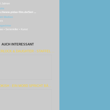
6 Jahren
ite
://www.pidax-film.de/Seri ...
hl Medien
scs
agwörter
e • Serienkiller • Kunst
AUCH INTERESSANT
RLOCK & DAUGHTER - STAFFEL ...
KISH - EIN MORD SPRICHT BÄ...