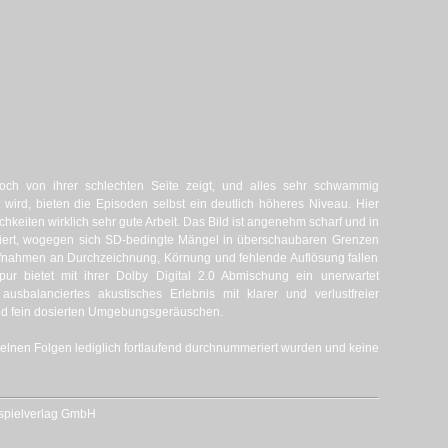
h von ihrer schlechten Seite zeigt, und alles sehr schwammig
 wird, bieten die Episoden selbst ein deutlich höheres Niveau. Hier
hkeiten wirklich sehr gute Arbeit. Das Bild ist angenehm scharf und in
iert, wogegen sich SD-bedingte Mängel in überschaubaren Grenzen
aufnahmen an Durchzeichnung, Körnung und fehlende Auflösung fallen
ur bietet mit ihrer Dolby Digital 2.0 Abmischung ein unerwartet
balanciertes akustisches Erlebnis mit klarer und verlustfreier
nd fein dosierten Umgebungsgeräuschen.
nzelnen Folgen lediglich fortlaufend durchnummeriert wurden und keine
rspielverlag GmbH