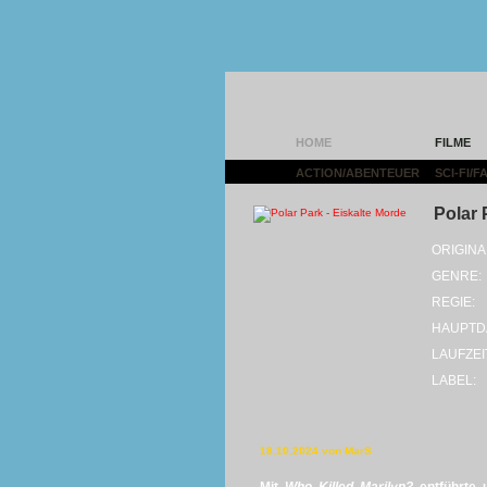
HOME
FILME
ACTION/ABENTEUER
|
SCI-FI/
Polar 
ORIGINA
GENRE:
REGIE:
HAUPTD
LAUFZEI
LABEL:
18.10.2024 von MarS