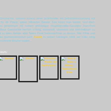
Geschichte, sondern schickt einen Schriftsteller mit Selbstüberschätzung auf
für die Polizei, später hilfreicher Berater. Das kennt man bereits. Und doch
ieu gemeinsam mit seinem großartigen Hauptdarsteller-Gespann Jean-Paul
iese Geschichte herrlich schräg, humorvoll, spannend und unterhaltsam zu
it zu einer kleinen aber feinen Perle heranwachsen zu lassen. Wer Filme und
der (passenderweise) auch
Castle
zu seinen Lieblingen zählt, der sollte ruhig
verschneite Mouthe wagen...
teurs: