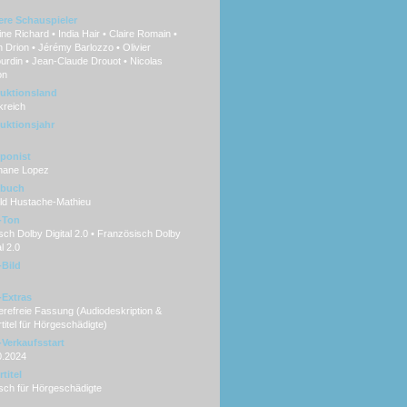
ere Schauspieler
ine Richard • India Hair • Claire Romain •
n Drion • Jérémy Barlozzo • Olivier
rdin • Jean-Claude Drouot • Nicolas
on
uktionsland
kreich
uktionsjahr
ponist
hane Lopez
hbuch
ld Hustache-Mathieu
-Ton
ch Dolby Digital 2.0 • Französisch Dolby
al 2.0
Bild
Extras
erefreie Fassung (Audiodeskription &
titel für Hörgeschädigte)
Verkaufsstart
0.2024
titel
sch für Hörgeschädigte