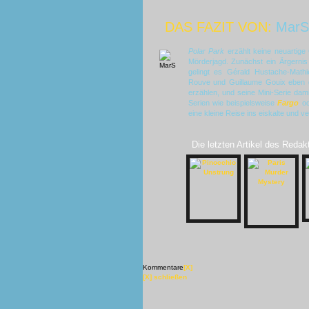
DAS FAZIT VON:
MarS
Polar Park
erzählt keine neuartige 
Mörderjagd. Zunächst ein Ärgernis 
gelingt es Gérald Hustache-Math
Rouve und Guillaume Gouix eben d
erzählen, und seine Mini-Serie dam
Serien wie beispielsweise
Fargo
o
eine kleine Reise ins eiskalte und 
Die letzten Artikel des Redak
Kommentare
[X]
[X] schließen