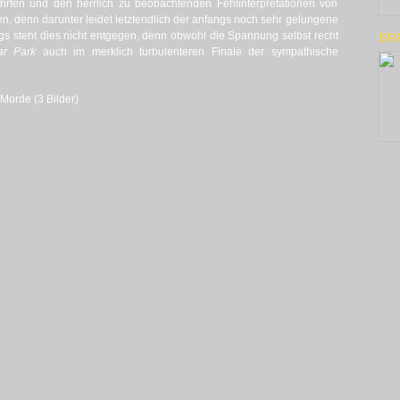
Fährten und den herrlich zu beobachtenden Fehlinterpretationen von
en, denn darunter leidet letztendlich der anfangs noch sehr gelungene
 steht dies nicht entgegen, denn obwohl die Spannung selbst recht
BR
ar Park
auch im merklich turbulenteren Finale der sympathische
 Morde (3 Bilder)