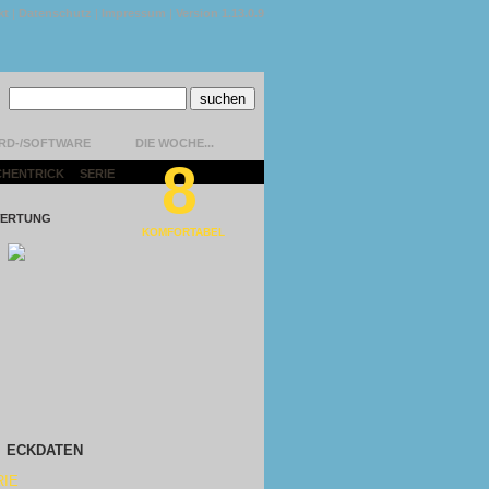
kt
|
Datenschutz
|
Impressum
|
Version 1.13.0.9
RD-/SOFTWARE
DIE WOCHE...
8
CHENTRICK
|
SERIE
|
ERTUNG
KOMFORTABEL
ECKDATEN
RIE