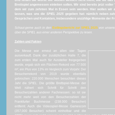
Uns fehlen die Worte. Wir wissen wirklich nicht mehr, wie wir das
Brettspiel angemessen einleiten sollen. Wir sind bereits jetzt voller
dem wir zum zehnten Mal in Essen sein werden. Hier wollen wir 
lassen, was uns die
SPIEL 2025
gegeben hat: nämlich neben zahl
Gesprächen und Kontakten, insbesondere unzählige Momente der Fre
Schaut gerne auch in den
Estlingsbericht zur SPIEL 2025
von unsere
über die SPIEL aus einer anderen Perspektive zu lesen.
Zahlen und Fakten
Die Messe war erneut an allen vier Tagen
ausverkauft. Dank der zusätzlichen Halle 7, die
zum ersten Mal auch für Aussteller freigegeben
wurde, ergab sich ein Flächen-Rekord von 77.500
m², ein Plus von 13% im Vergleich zum Vorjahr. Der
Besucherrekord von 2019 wurde ebenfalls
gebrochen: 220.000 Menschen besuchten dieses
Jahr die
SPIEL
. Die größte Brettspiel-Messe der
Welt nähert sich Schritt für Schritt den
Besucherzahlen anderer Fachmessen: so ist sie
nicht mehr weit von den Besucherzahlen der
Frankfurter Buchmesse (238.000 Besucher)
entfernt. Auch die Videospiel-Messe Gamescom
(357,000 Besucher) scheint einholbar und die