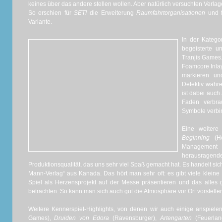
keines über das andere stellen wollen. Aber natürlich versuchten Verla
So erschien für
SETI
die Erweiterung
Raumfahrtorganisationen
und 
Variante.
In der Katego
begeisterte 
Tranjis Games.
Foamcore Inla
markieren un
Detektiv währ
ist dabei auch
Faden verbra
Symbole verbi
Eine weiter
Beginning
(Ho
Management
herausrag
Produktionsqualität, das uns sehr viel Spaß gemacht hat. Es handelt sic
Mann-Verlag“ aus Kanada. Das hört man sehr oft: es gibt viele kleine 
Spiel als Herzensprojekt auf der Messe präsentieren und das alles
betrachten. So kann man sich auch gut die Atmosphäre vor Ort vorstellen
Weitere Kennerspiel-Highlights, von denen wir auch einige anspiel
Games),
Druiden von Edora
(Ravensburger),
Artengarten
(Feuerlan