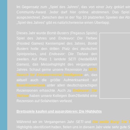
Im Gegensatz zum „Spiel des Jahres“, das von einer Jury gekürt wird
Community-Award. Jeder darf hier online abstimmen. Das Spie
ausgezeichnet. Zwischen den in der Top 10 platzierten Spielen der A
„Spiel des Jahres“ gibt es natürlicherweise einen Überlapp.
Dieses Jahr wurde
Bomb Busters
(Pegasus Spiele)
Spiel des Jahres und
Endeavor: Die Tiefsee
(Frosted Games) Kennerspiel des Jahres.
Bomb
Busters
holte den dritten Platz des deutschen
Spielpreises, und
Endeavor: Die Tiefsee
den
zweiten. Auf Platz 1 landete
SETI
(HeidelBÄR
Games), das Messehighlight des vergangenen
Jahres. Schaut gerne unsere Rezension zu
SETI:
Search for Extraterrestrial Intelligence
an, das
aktuell auch die größte Aufmerksamkeit auf
BoardGameGeek
unter allen deutschsprachigen
Rezensionen erhaschte. Auch zu
Endeavor: Die
Tiefsee
haben unsere Kollegen Born2BeWild eine
Rezension auf Sofahelden verfasst.
Brettspiele kaufen und ausprobieren: Die Highlights
Während wir im Vergangenen Jahr
SETI
und
Die weiße Burg: Die
Highlights identifiziert hatten, fielen uns in diesem Jahr viele sehr gute