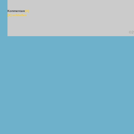
Kommentare
[X]
[X] schließen
©2