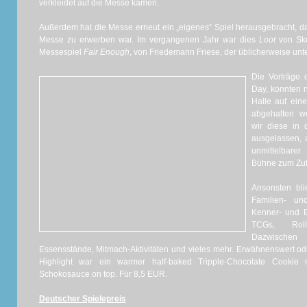
verkleidet auf die Messe kamen.
Außerdem hat die Messe erneut ein „eigenes“ Spiel herausgebracht, das 
Messe zu erwerben war. Im vergangenen Jahr war dies
Loot
von Ske
Messespiel
Fair Enough
, von Friedemann Friese, der üblicherweise unte
Die Vorträge d
Day, konnten 
Halle auf eine
abgehalten w
wir diese in 
ausgelassen, 
unmittelbarer
Bühne zum Zuh
Ansonsten bli
Familien- un
Kenner- und E
TCGs, Roll
Dazwischen
Essensstände, Mitmach-Aktivitäten und vieles mehr. Erwähnenswert ode
Highlight war ein warmer half-baked Tripple-Chocolate Cookie 
Schokosauce on top. Für 8,5 EUR.
Deutscher Spielepreis