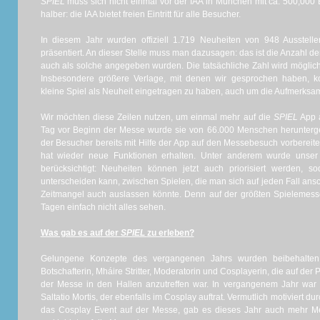
SPIEL
muss sich nicht einmal vor der IAA in München mit ca. 500,000
halber: die IAA bietet freien Eintritt für alle Besucher.
In diesem Jahr wurden offiziell 1.719 Neuheiten von 948 Ausstel
präsentiert. An dieser Stelle muss man dazusagen: das ist die Anzahl de
auch als solche angegeben wurden. Die tatsächliche Zahl wird möglic
Insbesondere größere Verlage, mit denen wir gesprochen haben, ko
kleine Spiel als Neuheit eingetragen zu haben, auch um die Aufmerksam
Wir möchten diese Zeilen nutzen, um einmal mehr auf die
SPIEL
App a
Tag vor Beginn der Messe wurde sie von 66.000 Menschen heruntergel
der Besucher bereits mit Hilfe der App auf den Messebesuch vorbereite
hat wieder neue Funktionen erhalten. Unter anderem wurde unser
berücksichtigt: Neuheiten können jetzt auch priorisiert werden, s
unterscheiden kann, zwischen Spielen, die man sich auf jeden Fall ans
Zeitmangel auch auslassen könnte. Denn auf der größten Spielemess
Tagen einfach nicht alles sehen.
Was gab es auf der
SPIEL
zu erleben?
Gelungene Konzepte des vergangenen Jahrs wurden beibehalte
Botschafterin, Mháire Stritter, Moderatorin und Cosplayerin, die auf de
der Messe in den Hallen anzutreffen war. In vergangenem Jahr war 
Saltatio Mortis, der ebenfalls im Cosplay auftrat. Vermutlich motiviert d
das Cosplay Event auf der Messe, gab es dieses Jahr auch mehr Me