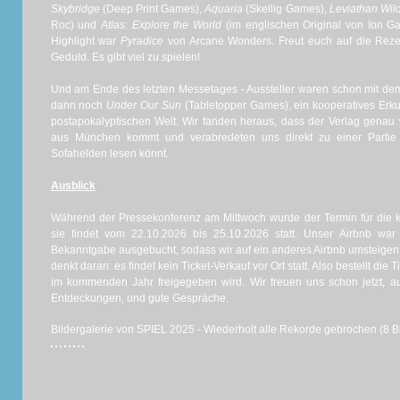
Skybridge
(Deep Print Games),
Aquaria
(Skellig Games),
Leviathan Wil
Roc) und
Atlas: Explore the World
(im englischen Original von Ion G
Highlight war
Pyradice
von Arcane Wonders. Freut euch auf die Reze
Geduld. Es gibt viel zu spielen!
Und am Ende des letzten Messetages - Aussteller waren schon mit dem
dann noch
Under Our Sun
(Tabletopper Games), ein kooperatives Erku
postapokalyptischen Welt. Wir fanden heraus, dass der Verlag genau 
aus München kommt und verabredeten uns direkt zu einer Partie m
Sofahelden lesen könnt.
Ausblick
Während der Pressekonferenz am Mittwoch wurde der Termin für di
sie findet vom 22.10.2026 bis 25.10.2026 statt. Unser Airbnb wa
Bekanntgabe ausgebucht, sodass wir auf ein anderes Airbnb umsteigen m
denkt daran: es findet kein Ticket-Verkauf vor Ort statt. Also bestellt die
im kommenden Jahr freigegeben wird. Wir freuen uns schon jetzt, au
Entdeckungen, und gute Gespräche.
Bildergalerie von SPIEL 2025 - Wiederholt alle Rekorde gebrochen (8 Bi