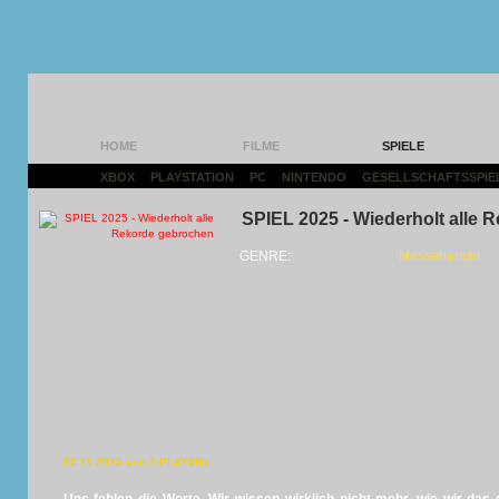
HOME
FILME
SPIELE
XBOX
|
PLAYSTATION
|
PC
|
NINTENDO
|
GESELLSCHAFTSSPIE
SPIEL 2025 - Wiederholt alle
GENRE:
Messebericht
02.11.2025 von 2-PL4Y3R5