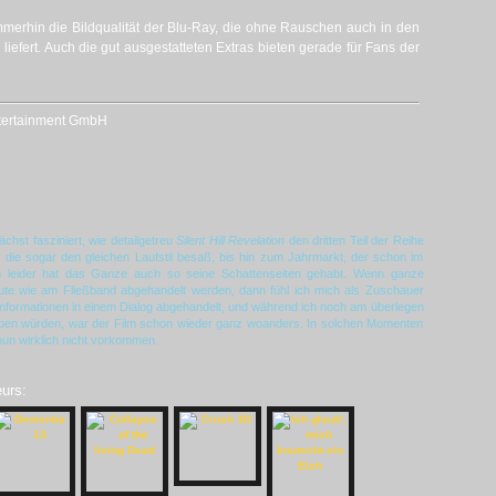
 immerhin die Bildqualität der Blu-Ray, die ohne Rauschen auch in den
 liefert. Auch die gut ausgestatteten Extras bieten gerade für Fans der
ertainment GmbH
chst fasziniert, wie detailgetreu
Silent Hill Revelation
den dritten Teil der Reihe
n, die sogar den gleichen Laufstil besaß, bis hin zum Jahrmarkt, der schon im
och leider hat das Ganze auch so seine Schattenseiten gehabt. Wenn ganze
nute wie am Fließband abgehandelt werden, dann fühl ich mich als Zuschauer
nformationen in einem Dialog abgehandelt, und während ich noch am überlegen
ben würden, war der Film schon wieder ganz woanders. In solchen Momenten
nun wirklich nicht vorkommen.
eurs: