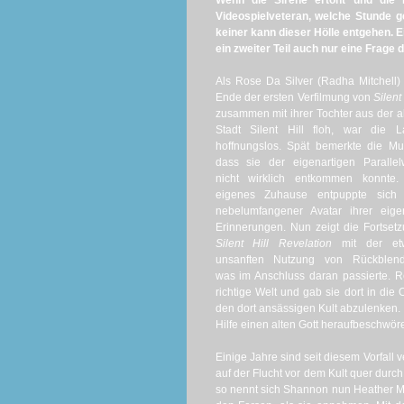
Wenn die Sirene ertönt und die 
Videospielveteran, welche Stunde ge
keiner kann dieser Hölle entgehen. 
ein zweiter Teil auch nur eine Frage 
Als Rose Da Silver (Radha Mitchell
Ende der ersten Verfilmung von
Silent 
zusammen mit ihrer Tochter aus der a
Stadt Silent Hill floh, war die L
hoffnungslos. Spät bemerkte die Mut
dass sie der eigenartigen Parallel
nicht wirklich entkommen konnte. 
eigenes Zuhause entpuppte sich 
nebelumfangener Avatar ihrer eige
Erinnerungen. Nun zeigt die Fortset
Silent Hill Revelation
mit der et
unsanften Nutzung von Rückblend
was im Anschluss daran passierte. R
richtige Welt und gab sie dort in die 
den dort ansässigen Kult abzulenken. D
Hilfe einen alten Gott heraufbeschwör
Einige Jahre sind seit diesem Vorfal
auf der Flucht vor dem Kult quer dur
so nennt sich Shannon nun Heather Mas