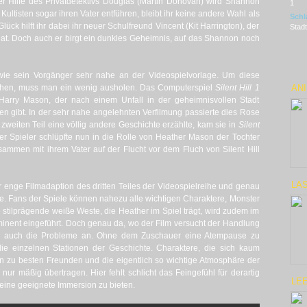
er Hilfe des Privatdetektivs Douglas (Martin Donovan) wird Shannon
1
Kultisten sogar ihren Vater entführen, bleibt ihr keine andere Wahl als
Schl
ück hilft ihr dabei ihr neuer Schulfreund Vincent (Kit Harrington), der
Stadt
hat. Doch auch er birgt ein dunkles Geheimnis, auf das Shannon noch
 wie sein Vorgänger sehr nahe an der Videospielvorlage. Um diese
ehen, muss man ein wenig ausholen. Das Computerspiel
Silent Hill 1
AN
Harry Mason, der nach einem Unfall in der geheimnisvollen Stadt
n gibt. In der sehr nahe angelehnten Verfilmung passierte dies Rose
zweiten Teil eine völlig andere Geschichte erzählte, kam sie in
Silent
r Spieler schlüpfte nun in die Rolle von Heather Mason der Tochter
sammen mit ihrem Vater auf der Flucht vor dem Fluch von Silent Hill
LAS
hr enge Filmadaption des dritten Teiles der Videospielreihe und genau
ke. Fans der Spiele können nahezu alle wichtigen Charaktere, Monster
stilprägende weiße Weste, die Heather im Spiel trägt, wird zudem im
minent eingeführt. Doch genau da, wo der Film versucht der Handlung
en auch die Probleme an. Ohne dem Zuschauer eine Atempause zu
ie einzelnen Stationen der Geschichte. Charaktere, die sich kaum
n zu besten Freunden und die eigentlich so wichtige Atmosphäre der
m nur mäßig übertragen. Hier fehlt schlicht das Feingefühl für derartig
LE
ine geeignete Immersion zu bieten.