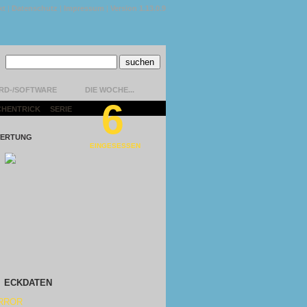
kt
|
Datenschutz
|
Impressum
|
Version 1.13.0.9
RD-/SOFTWARE
DIE WOCHE...
6
CHENTRICK
|
SERIE
|
ERTUNG
EINGESESSEN
ECKDATEN
RROR