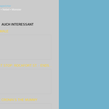
agwörter
 • Nebel • Monster
AUCH INTERESSANT
IMALE
T STOP: ROCAFORT ST. - ENDS...
E CRONIN´S THE MUMMY