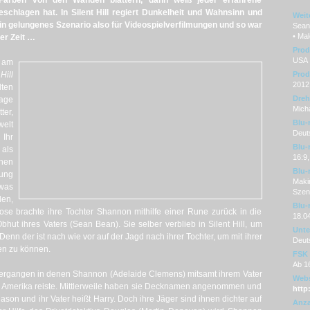
Farben von den Wänden blättern, dann weiß jeder erfahrene
schlagen hat. In Silent Hill regiert Dunkelheit und Wahnsinn und
Weit
Ein gelungenes Szenario also für Videospielverfilmungen und so war
Sean
• Ma
der Zeit …
Prod
USA
) am
Hill
Prod
2012
lten
Dre
age
Micha
ter,
Blu-
welt
Deut
Ihr
Blu-
als
16:9,
nen
Blu-
zung
Makin
was
Szen
en,
Blu-
ose brachte ihre Tochter Shannon mithilfe einer Rune zurück in die
18.0
Obhut ihres Vaters (Sean Bean). Sie selber verblieb in Silent Hill, um
Unter
enn der ist nach wie vor auf der Jagd nach ihrer Tochter, um mit ihrer
Deut
en zu können.
FSK
Ab 1
l vergangen in denen Shannon (Adelaide Clemens) mitsamt ihrem Vater
Webs
ch Amerika reiste. Mittlerweile haben sie Decknamen angenommen und
http:
on und ihr Vater heißt Harry. Doch ihre Jäger sind ihnen dichter auf
Anza