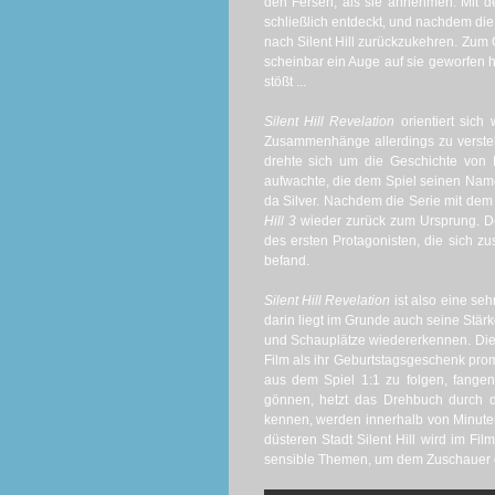
den Fersen, als sie annehmen. Mit d
schließlich entdeckt, und nachdem die 
nach Silent Hill zurückzukehren. Zum Gl
scheinbar ein Auge auf sie geworfen 
stößt ...
Silent Hill Revelation
orientiert sich
Zusammenhänge allerdings zu verst
drehte sich um die Geschichte von 
aufwachte, die dem Spiel seinen Name
da Silver. Nachdem die Serie mit dem 
Hill 3
wieder zurück zum Ursprung. De
des ersten Protagonisten, die sich zu
befand.
Silent Hill Revelation
ist also eine se
darin liegt im Grunde auch seine Stär
und Schauplätze wiedererkennen. Die 
Film als ihr Geburtstagsgeschenk pro
aus dem Spiel 1:1 zu folgen, fang
gönnen, hetzt das Drehbuch durch d
kennen, werden innerhalb von Minute
düsteren Stadt Silent Hill wird im Fil
sensible Themen, um dem Zuschauer e