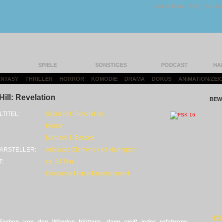
Unser Team
|
FAQ
|
Konta
SPIELE
SONSTIGES
PODCAST
HA
FANTASY
|
THRILLER
|
HORROR
|
KOMÖDIE
|
DRAMA
|
DOKUS
|
ANIMATION/ZEI
Hill: Revelation
BEW
LTITEL:
Silent Hill: Revelation
Horror
Michael J. Bassett
ARSTELLER:
Adelaide Clemens • Kit Harington
T:
ca. 94 Min.
Concorde Home Entertainment
HO