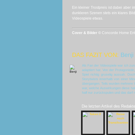
Ein kleiner Trostpreis ist dabei aber
dunkleren Szenen stets ein klares Bild
Videospiele etwas.
Cover & Bilder ©
Concorde Home Ent
DAS FAZIT VON:
Benji
Als Fan der Videospiele war ich zunä
adaptiert hat. Von der Protagonisti
Spiel richtig gruselig aussah. D
Storytwists innerhalb von einer Mi
übergangen. Teils wurden mehrere I
war, welche Auswirkungen diese ha
half nur zurückspulen und das darf 
Die letzten Artikel des Redakt