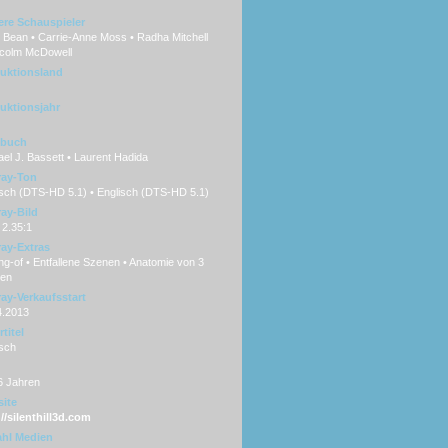
ere Schauspieler
 Bean • Carrie-Anne Moss • Radha Mitchell
lcolm McDowell
uktionsland
uktionsjahr
hbuch
el J. Bassett • Laurent Hadida
ray-Ton
sch (DTS-HD 5.1) • Englisch (DTS-HD 5.1)
ray-Bild
 2.35:1
ray-Extras
g-of • Entfallene Szenen • Anatomie von 3
en
ray-Verkaufsstart
4.2013
titel
sch
6 Jahren
ite
//silenthill3d.com
hl Medien