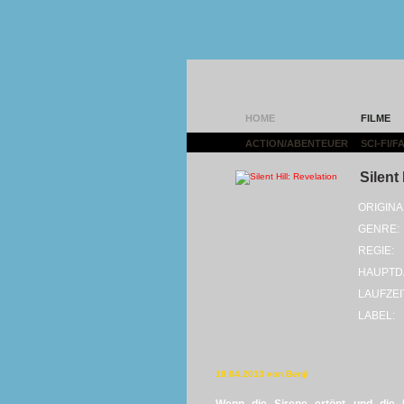
HOME
FILME
ACTION/ABENTEUER
|
SCI-FI/
Silent 
ORIGINA
GENRE:
REGIE:
HAUPTD
LAUFZEI
LABEL:
18.04.2013 von Benji