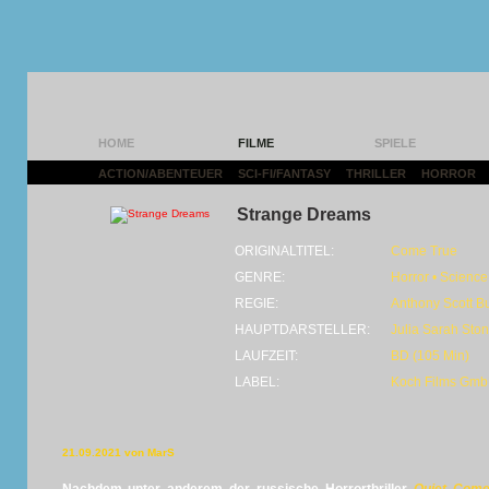
HOME
FILME
SPIELE
ACTION/ABENTEUER
|
SCI-FI/FANTASY
|
THRILLER
|
HORROR
|
Strange Dreams
ORIGINALTITEL:
Come True
GENRE:
Horror • Science 
REGIE:
Anthony Scott B
HAUPTDARSTELLER:
Julia Sarah Ston
LAUFZEIT:
BD (105 Min)
LABEL:
Koch Films Gm
21.09.2021 von MarS