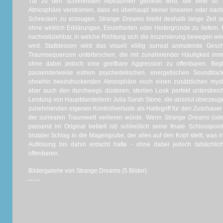
Tür zu den schlimmsten Alpträumen geöffnet wird, die eine so 
Atmosphäre verströmen, dass es überhaupt keiner linearen oder nac
Schrecken zu erzeugen.
Strange Dreams
bleibt deshalb lange Zeit s
ohne wirklich Erklärungen, Einzelheiten oder Hintergründe zu liefern.
nachvollziehbar, in welche Richtung sich die Inszenierung bewegen w
wird. Stattdessen wird das visuell völlig surreal anmutende Ges
Traumsequenzen unterbrochen, die mit zunehmender Häufigkeit imm
ohne dabei jedoch eine greifbare Aggression zu offenbaren. Be
passenderweise extrem psychedelischen, energetischen Soundtrack
ohnehin beeindruckenden Atmosphäre noch einen zusätzlichen myster
aber auch den durchwegs düsteren, sterilen Look perfekt unterstreich
Leistung von Hauptdarstellerin Julia Sarah Stone, die absolut überzeugen
zunehmenden eigenen Kontrollverlusts als Haltegriff für den Zuschauer
der surrealen Traumwelt verlieren würde. Wenn
Strange Dreams
(od
passend im Original betitelt ist) schließlich seine finale Schlusspoin
brutaler Schlag in die Magengrube, der alles auf den Kopf stellt, was
Auflösung bis dahin erdacht hatte - ohne dabei jedoch tatsächli
offenbaren.
Bildergalerie von Strange Dreams (5 Bilder)