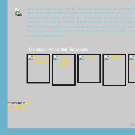
Strange Dreams
ist ganz klar ein Geheimtipp für alle, die sich von einem 
aber auch angsteinflößende Welt entführen lassen wollen, in der a
Interpretationen bleibt. Der Stil der Inszenierung ist sicherlich nic
geeignet, und auch die bizarren Traumsequenzen sowie der psychede
Burns´ filmgewordenen Alptraum sicherlich nicht zu einem klassischen H
Stone in ihre Traumwelt entführen lässt und dabei offen für neuartige Erfa
sicherlich begeistert sein.
Die letzten Artikel des Redakteurs:
Kommentare
[X]
[X] schließen
©2