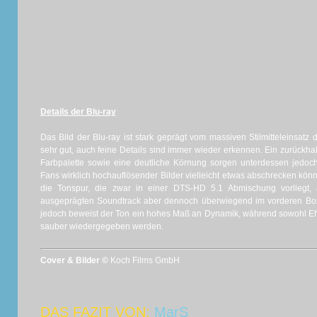
Details der Blu-ray
Das Bild der Blu-ray ist stark geprägt vom massiven Stilmitteleinsatz 
sehr gut, auch feine Details sind immer wieder erkennen. Ein zurückhalt
Farbpalette sowie eine deutliche Körnung sorgen unterdessen jedoc
Fans wirklich hochauflösender Bilder vielleicht etwas abschrecken kön
die Tonspur, die zwar in einer DTS-HD 5.1 Abmischung vorliegt
ausgeprägten Soundtrack aber dennoch überwiegend im vorderen Box
jedoch beweist der Ton ein hohes Maß an Dynamik, während sowohl Effek
sauber wiedergegeben werden.
Cover & Bilder ©
Koch Films GmbH
DAS FAZIT VON:
MarS