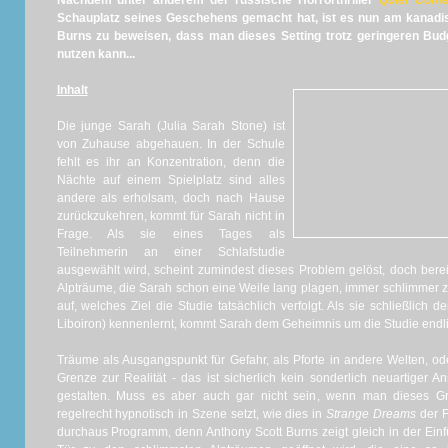
Nachdem unter anderem der russische Horrorthriller
Quiet Com
Schauplatz seines Geschehens gemacht hat, ist es nun am kanad
Burns zu beweisen, dass man dieses Setting trotz geringeren Bu
nutzen kann...
Inhalt
Die junge Sarah (Julia Sarah Stone) ist
von Zuhause abgehauen. In der Schule
fehlt es ihr an Konzentration, denn die
Nächte auf einem Spielplatz sind alles
andere als erholsam, doch nach Hause
zurückzukehren, kommt für Sarah nicht in
Frage. Als sie eines Tages als
Teilnehmerin an einer Schlafstudie
ausgewählt wird, scheint zumindest dieses Problem gelöst, doch berei
Alpträume, die Sarah schon eine Weile lang plagen, immer schlimmer 
auf, welches Ziel die Studie tatsächlich verfolgt. Als sie schließlich
Liboiron) kennenlernt, kommt Sarah dem Geheimnis um die Studie endlic
Träume als Ausgangspunkt für Gefahr, als Pforte in andere Welten, o
Grenze zur Realität - das ist sicherlich kein sonderlich neuartiger A
gestalten. Muss es aber auch gar nicht sein, wenn man dieses G
regelrecht hypnotisch in Szene setzt, wie dies in
Strange Dreams
der Fa
durchaus Programm, denn Anthony Scott Burns zeigt gleich in der Ein