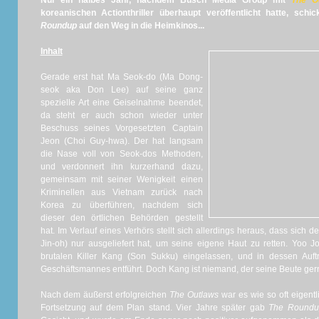
Nur ein halbes Jahr, nachdem Busch Media Group mit
The O
koreanischen Actionthriller überhaupt veröffentlicht hatte, sch
Roundup
auf den Weg in die Heimkinos...
Inhalt
Gerade erst hat Ma Seok-do (Ma Dong-
seok aka Don Lee) auf seine ganz
spezielle Art eine Geiselnahme beendet,
da steht er auch schon wieder unter
Beschuss seines Vorgesetzten Captain
Jeon (Choi Guy-hwa). Der hat langsam
die Nase voll von Seok-dos Methoden,
und verdonnert ihn kurzerhand dazu,
gemeinsam mit seiner Wenigkeit einen
Kriminellen aus Vietnam zurück nach
Korea zu überführen, nachdem sich
dieser den örtlichen Behörden gestellt
hat. Im Verlauf eines Verhörs stellt sich allerdings heraus, dass sich
Jin-oh) nur ausgeliefert hat, um seine eigene Haut zu retten. Yoo 
brutalen Killer Kang (Son Sukku) eingelassen, und in dessen Auf
Geschäftsmannes entführt. Doch Kang ist niemand, der seine Beute gerne 
Nach dem äußerst erfolgreichen
The Outlaws
war es wie so oft eigentl
Fortsetzung auf dem Plan stand. Vier Jahre später gab
The Roundu