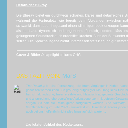
Details der Blu-ray
Die Blu-ray bietet ein durchwegs scharfes, klares und detailreiches Bi
während die Farbpalette wie bereits beim Vorgänger zwischen natürl
schwankt, damit aber insgesamt einen stimmigen Look erzeugen kann. 
als durchaus dynamisch und angenehm räumlich, sondern lässt e
gelungenen Soundtrack auch ordentlich krachen. Auch der Subwoofer d
setzen. Die Sprachausgabe bleibt unterdessen stets klar und gut verstän
Cover & Bilder ©
capelight pictures OHG
DAS FAZIT VON:
MarS
The Roundup
ist eine Fortsetzung, die ihrem Vorgänger in Nichts nachs
genossen werden kann. Ein großartig aufgelegter Ma Dong-seok führt hi
herrlich altmodische, linear erzählte und klassisch aufgebaute Geschi
und ansprechend choreografierte Actionsequenzen mit deftigen Gewaltsp
sorgen. So darf die Reihe gerne fortgesetzt werden.
The Roundup:
Veröffentlichung im Jahr 2023 (zumindest im Heimatland Korea) jedenfall
auch bei uns hoffentlich nicht allzu lange auf sich warten...
Die letzten Artikel des Redakteurs: