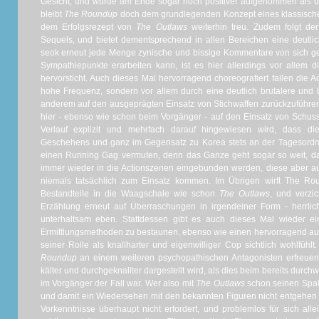
Gesicht, und wurde am Ende sogar noch positiver aufgenommen als d
bleibt
The Roundup
doch dem grundlegenden Konzept eines klassischen,
dem Erfolgsrezept von
The Outlaws
weiterhin treu. Zudem folgt de
Sequels, und bietet dementsprechend in allen Bereichen eine deutl
seok erneut jede Menge zynische und bissige Kommentare von sich geb
Sympathiepunkte erarbeiten kann, ist es hier allerdings vor allem
hervorsticht. Auch dieses Mal hervorragend choreografiert fallen die 
hohe Frequenz, sondern vor allem durch eine deutlich brutalere und b
anderem auf den ausgeprägten Einsatz von Stichwaffen zurückzuführen i
hier - ebenso wie schon beim Vorgänger - auf den Einsatz von Schuss
Verlauf explizit und mehrfach darauf hingewiesen wird, dass d
Geschehens und ganz im Gegensatz zu Korea stets an der Tagesordn
einen Running Gag vermuten, denn das Ganze geht sogar so weit, d
immer wieder in die Actionszenen eingebunden werden, diese aber a
niemals tatsächlich zum Einsatz kommen. Im Übrigen wirft The R
Bestandteile in die Waagschale wie schon
The Outlaws
, und verzi
Erzählung erneut auf Überraschungen in irgendeiner Form - herrli
unterhaltsam eben. Stattdessen gibt es auch dieses Mal wieder ei
Ermittlungsmethoden zu bestaunen, ebenso wie einen hervorragend auf
seiner Rolle als knallharter und eigenwilliger Cop sichtlich wohlfüh
Roundup
an einem weiteren psychopathischen Antagonisten erfreuen,
kälter und durchgeknallter dargestellt wird, als dies beim bereits du
im Vorgänger der Fall war. Wer also mit
The Outlaws
schon seinen Spaß 
und damit ein Wiedersehen mit den bekannten Figuren nicht entgehen 
Vorkenntnisse überhaupt nicht erfordert, und problemlos für sich al