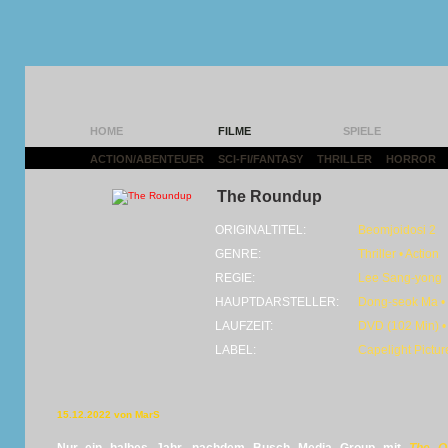
HOME
FILME
SPIELE
ACTION/ABENTEUER
|
SCI-FI/FANTASY
|
THRILLER
|
HORROR
|
The Roundup
ORIGINALTITEL:
Beomjoidosi 2
GENRE:
Thriller • Action
REGIE:
Lee Sang-yong
HAUPTDARSTELLER:
Dong-seok Ma •
LAUFZEIT:
DVD (102 Min) •
LABEL:
Capelight Pictur
15.12.2022 von MarS