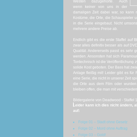
Westen dazugehörte. Auch
wenn keiner von uns in der
damaligen Zeit dabei war, so kann m
Kostüme, die Orte, die Schauspieler
in die Serie eingebaut. Nicht umson
mehrere andere Preise ab.
Endlich gibt es die erste Staffel auf B
zwar alles definitiv besser als auf D
Qualität. Andererseits passt es sehr
werden. Ansonsten hat sich Paramount
Tontechnisch ist die Veröffentlichun
solide Kost geboten. Der Bass hat zwar 
Anlage fleißig mit! Leider gibt es fü
eine Serie, die nicht in unserer Zeit s
die Orte aus dem Film oder wurden 
bleiben offen, die man mit verschiede
Bildergalerie von Deadwood - Staffel 1 
Leider kann ich dies nicht ändern, 
auf:
Folge 01 – Stadt ohne Gesetz
Folge 02 – Mord ohne Auftrag
Folge 03 – Gold!