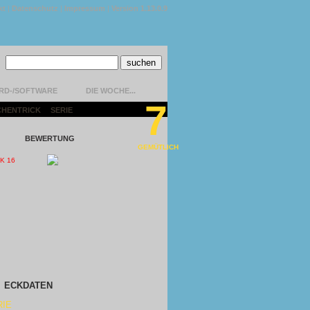
kt
|
Datenschutz
|
Impressum
|
Version 1.13.0.9
RD-/SOFTWARE
DIE WOCHE...
7
CHENTRICK
|
SERIE
|
BEWERTUNG
GEMÜTLICH
ECKDATEN
RIE