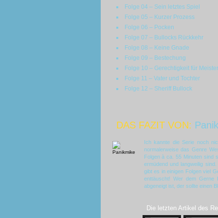
Folge 04 – Sein letztes Spiel
Folge 05 – Kurzer Prozess
Folge 06 – Pocken
Folge 07 – Bullocks Rückkehr
Folge 08 – Keine Gnade
Folge 09 – Bestechung
Folge 10 – Gerechtigkeit für Meiste
Folge 11 – Vater und Tochter
Folge 12 – Sheriff Bullock
DAS FAZIT VON:
Pani
Ich kannte die Serie noch ni
normalerweise das Genre Wes
Folgen à ca. 55 Minuten sind 
ermüdend und langweilig sind.
gibt es in einigen Folgen viel 
enttäuscht! Wer dem Gerne Dr
abgeneigt ist, der sollte einen B
Die letzten Artikel des R