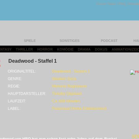
Unser Team
|
FAQ
|
Konta
SPIELE
SONSTIGES
PODCAST
HA
FANTASY
|
THRILLER
|
HORROR
|
KOMÖDIE
|
DRAMA
|
DOKUS
|
ANIMATION/ZEI
Deadwood - Staffel 1
ORIGINALTITEL:
Deadwood - Season 1
GENRE:
Western-Serie
REGIE:
Mehrere Regisseure
HAUPTDARSTELLER:
Timothy Olyphant
LAUFZEIT:
Ca. 668 Minuten
LABEL:
Paramount Home Entertainment
SE