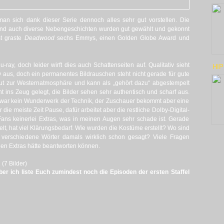
an sich dank dieser Serie dennoch alles sehr gut vorstellen. Die
 und auch diverse Nebengeschichten wurden gut gewählt und gekonnt
st graste
Deadwood
sechs Emmys, einen Golden Globe Award und
lu-ray, doch leider wirft dies auch Schattenseiten auf. Qualitativ sieht
HIP
VD aus, doch ein permanentes Bildrauschen steht nicht gerade für gute
 gut zur Westernatmosphäre und kann als „gehört dazu“ abgestempelt
 ins Zeug gelegt, die Bilder sehen sehr authentisch und scharf aus.
g zwar kein Wunderwerk der Technik, der Zuschauer bekommt aber eine
die meiste Zeit Pause, dafür arbeitet aber die restliche Dolby-Digital-
r Fans keinerlei Extras, was in meinen Augen sehr schade ist. Gerade
pielt, hat viel Klärungsbedarf. Wie wurden die Kostüme erstellt? Wo sind
verschiedene Wörter damals wirklich schon gesagt? Viele Fragen
nen Extras hätte beantworten können.
(7 Bilder)
aber ich liste Euch zumindest noch die Episoden der ersten Staffel