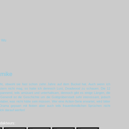
r Wu
kmike
cht, obwohl sie fast schon zehn Jahre auf dem Buckel hat. Auch wenn ich
tern nicht mag, so hatte ich dennoch Lust,
Deadwood
zu schauen. Die 12
spannend, teils amüsant und unterhaltsam, dennoch gibt es einige Längen, die
 Generell ist die Geschichte um die Goldgräberstadt sehr interessant, jedoch
Gelaber, was nicht hätte sein müssen. Wer eine Action-Serie erwartet, wird bitter
ama gepaart mit flotten aber auch teils frauenfeindlichen Sprüchen nicht
lick darauf werfen!
edakteurs: