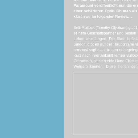
Die amerikanische Fernsehserie
De
Paramount veröffentlicht nun die ers
einer schärferen Optik. Ob man als
klären wir im folgenden Review…
Seth Bullock (Timothy Olyphant) gibt 
seinem Geschäftspartner und besten
Leben anzufangen. Die Stadt befin
Saloon, gibt es auf der Hauptstraße vi
umsonst sagt man, in den nahegelege
Kurz nach ihrer Ankunft lernen Bulloc
Carradine), seine rechte Hand Charlie
Weigert) kennen. Diese helfen de