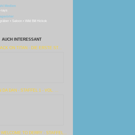
hl Medien
-rays
agwörter
räber • Saloon • Wild Bill Hickok
AUCH INTERESSANT
ACK ON TITAN - DIE ERSTE ST...
 DA DAN - STAFFEL 1 - VOL. ...
 WELCOME TO DERRY - STAFFEL...