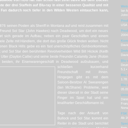
adwood
von HBO hat nun schon fast zehn Jahre auf dem Buckel.
te der drei Staffeln auf Blu-ray in einer besseren Qualität und mit
Weit
 Fan dadurch noch tiefer in den Wilden Westen eintauchen kann,
Ian 
John
Prod
USA
1876 seinen Posten als Sheriff in Montana auf und reist zusammen mit
 Freund Sol Star (John Hawkes) nach Deadwood, um dort ein neues
Prod
2004
det sich gerade im Aufbau, neben ein paar Geschäften und einem
Kom
ele Zelte mit Händlern, die dort das große Glück finden wollen. Nicht
Davi
nen Black Hills gebe es ein fast unerschöpfliches Goldvorkommen.
Dre
k und Sol Star den berühmten Revolverhelden Wild Bill Hickok (Keith
David
 Utter (Dayton Callie) und seine beste Freundin Calamity Jane (Robin
Blu-
n beiden, ihr
Eisenwarengeschäft in Deadwood aufzubauen, und
Deut
schließen kurzerhand
5.1 
Freundschaft mit ihnen.
Blu-
Hingegen gibt es mit dem
1.78:
Saloon-Besitzer Al Swearengen
Blu-
(Ian McShane) Probleme, weil
05.0
dieser überall in der Stadt seine
Unter
Finger im Spiel hat und ein
Dänis
knallharter Geschäftsmann ist.
Franz
Norw
Tage nach der Ankunft von
FSK
Ab 1
Bullock und Sol Star, kommt ein
Reiter in die Stadt und berichtet
Spec
Nein