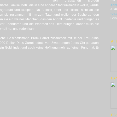
von grausamen Morden
che Familie Metz, die in eine andere Stadt umsiedeln wollte, wurde
Anza
3 Blu
geraubt und skalpiert. Da Bullock, Utter und Hickok nicht an die
Schl
ten sie zusammen mit ihm zum Tatort und wollen der Sache auf den
Goldg
 sie ein kleines Mädchen, das den Angriff überlebte und bringen es
Täter überführen und die Wahrheit ans Licht bringen, daher muss sie
erholt hat und reden kann.
sche Geschäftsmann Brom Garret zusammen mit seiner Frau Alma
ATT
20.000 Dollar. Dass Garret jedoch von Swearengen übers Ohr gehauen
 kein Gold findet und auch keine Hoffnung mehr auf einen Fund hat.
Er
DAN
ES: