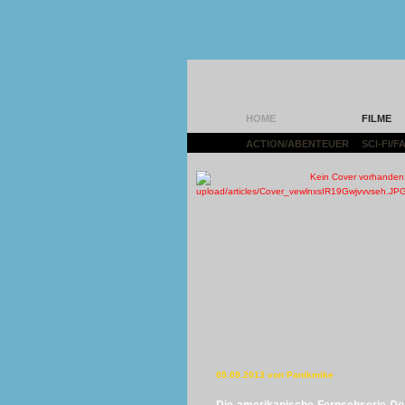
HOME
FILME
ACTION/ABENTEUER
|
SCI-FI/
05.09.2013 von Panikmike