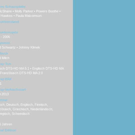
ere Schauspieler
McShane • Molly Parker • Powers Boothe •
 Hawkes • Paula Malcomson
uktionsland
uktionsjahr
 - 2006
ponist
d Schwartz • Johnny Klimek
hbuch
 Milch
ray-Ton
sch DTS-HD MA 5.1 • Englisch DTS-HD MA
• Französisch DTS-HD MA 2.0
ray-Bild
1
ray-Verkaufsstart
9.2013
titel
ch, Deutsch, Englisch, Finnisch,
ösisch, Griechisch, Niederländisch,
egisch, Schwedisch
6 Jahren
ial Edition