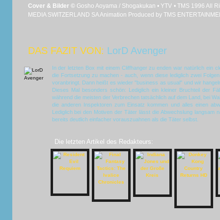
Cover & Bilder ©
Gosho Aoyama / Shogakukan • YTV • TMS 1996 All Ri
MEDIA SWITZERLAND SA Animation Produced by TMS ENTERTAINMEN
DAS FAZIT VON:
LorD Avenger
In der letzten Box mit einem Cliffhanger zu enden war natürlich ein 
die Fortsetzung zu machen - auch, wenn diese lediglich zwei Folgen 
voranbringt. Dann heißt es wieder "business as usual" und wir hangel
Dieses Mal besonders schön: Lediglich ein kleiner Bruchteil der Fä
während die meisten der Verbrechen tatsächlich auf dem Land, bei Wal
die anderen Inspektoren zum Einsatz kommen und alles einen abw
Lediglich bei den Motiven der Täter lässt die Abwechslung langsam n
bereits deutlich einfacher vorauszuahnen als die Täter selbst.
Die letzten Artikel des Redakteurs: