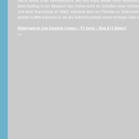
Nacht selbst unter Mordverdacht fällt und Rans Mutter beim Aufklären
beim Ausflug in ein Bergdorf, das immer noch im Schatten einer schwer
und beim Kurzurlaub im Wald, während dem ein Filmstar zu Tode kommt
großen Auftritt während er um die Aufmerksamkeit seiner Kollegin Sato k
Bildergalerie von Detektiv Conan – TV Serie – Box 8 (3 Bilder)