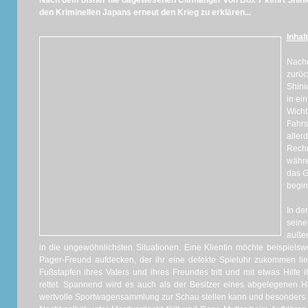
Nach dem bisher nie dagewesenen Cliffhanger von Box 7 kehrt Shini
den Kriminellen Japans erneut den Krieg zu erklären...
Inhalt
Nachd
zurü
Shini
in ei
Wich
Fahr
alle
Rechn
währe
das G
begin
In de
sein
außer
in die ungewöhnlichsten Situationen. Eine Klientin möchte beispiels
Pager-Freund aufdecken, der ihr eine defekte Spieluhr zukommen li
Fußstapfen ihres Vaters und ihres Freundes tritt und mit etwas Hilfe 
rettet. Spannend wird es auch als der Besitzer eines abgelegenen Ho
wertvolle Sportwagensammlung zur Schau stellen kann und besonders 