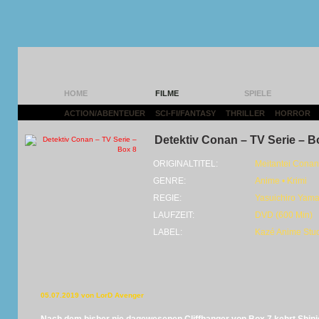
HOME
FILME
SPIELE
ACTION/ABENTEUER
|
SCI-FI/FANTASY
|
THRILLER
|
HORROR
|
Detektiv Conan – TV Serie – B
ORIGINALTITEL:
Meitantei Conan
GENRE:
Anime • Krimi
REGIE:
Yasuichiro Yama
LAUFZEIT:
DVD (600 Min)
LABEL:
Kazé Anime Stu
05.07.2019 von LorD Avenger