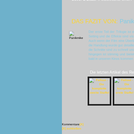
DAS FAZIT VON:
Pani
Der erste Teil der Trilogie is
Setting und die Effekte sind v
Auch wenn der Film eine Überlän
die Handlung wurde gut detailli
die Schnitte sind zu schnell 
hingegen ist stimmig und bietet
bald in unseren Kinos kommen 
Die letzten Artikel des R
Kommentare
[X]
[X] schließen