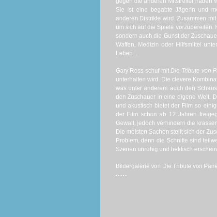
gegen die anderen Mitstreiter haben wi
Sie ist eine begabte Jägerin und m
anderen Distrikte wird. Zusammen mit 
um sich auf die Spiele vorzubereiten. K
sondern auch die Gunst der Zuschaue
Waffen, Medizin oder Hilfsmittel unt
Leben ...
Gary Ross schuf mit
Die Tribute von
unterhalten wird. Die clevere Kombina
was unter anderem auch den Schauspie
den Zuschauer in eine eigene Welt. Di
und akustisch bietet der Film so ein
der Film schon ab 12 Jahren freig
Gewalt, jedoch verhindern die krassen 
Die meisten Sachen stellt sich der Zusc
Problem, denn die Schnitte sind teil
Szenen unruhig und hektisch erschein
Bildergalerie von Die Tribute von Pa