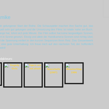
kmike
t ein gelungener Start der Reihe. Die Schauspieler machen ihre Sache gut, das
isuell sehr gut gelungen und die Umsetzung des Films ist relativ nahe am Buch.
ge hat, lohnt sich jede Minute. Der Film selbst hat keine langweiligen Szenen,
ert in Szene gesetzt. Einzig und allein die Handkamera-Szenen sind richtig übel,
und die Spannung verliert in den kurzen Sequenzen ihren Reiz. Das Gesamtwerk
 eine gute Unterhaltung. Ich freue mich auf den nächsten Teil, der hoffentlich
wird!
edakteurs: