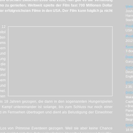
ins erschien zwischen 2008 und 2010, nun gibt es die Verfilmung
no zu genießen. Weltweit spielte der Film fast 700 Millionen Dollar
Weit
er erfolgreichsten Filme in den USA. Der Film kann folglich ja nicht
Josh
Harre
Stanl
Prod
 12
USA
itol
Prod
den
2012
ums
Kom
ern
T-Bo
 und
Dre
ung
Gary 
die
DVD
 Wer
Deuts
 und
Engli
inem
DVD-
und
2.35:
el.
DVD-
chen
Maki
bis 18 Jahren gezogen, die dann in den sogenannten Hungerspielen
Capit
• Bri
 Kampf untereinander ist solange, bis zum Schluss nur noch einer
Panem
rd im Fernsehen übertragen und dient als Belustigung der Einwohner
Stun
Biogr
DVD-
 Los von Primrose Everdeen gezogen. Weil sie aber keine Chance
18.0