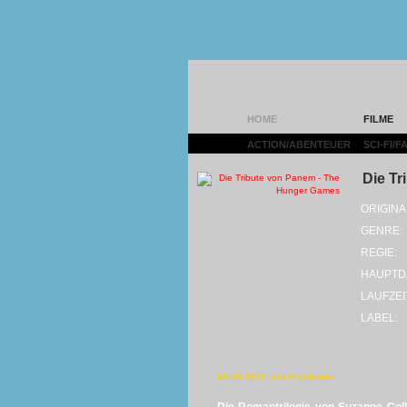
HOME
FILME
ACTION/ABENTEUER
|
SCI-FI/
Die T
ORIGINA
GENRE:
REGIE:
HAUPTD
LAUFZEI
LABEL:
30.08.2012 von Panikmike