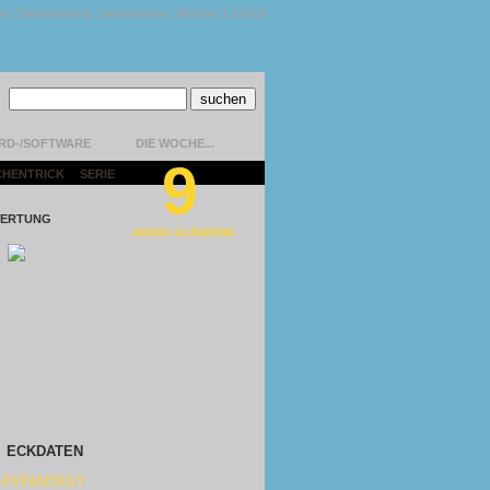
kt
|
Datenschutz
|
Impressum
|
Version 1.13.0.9
RD-/SOFTWARE
DIE WOCHE...
9
CHENTRICK
|
SERIE
|
ERTUNG
SEIDIG GLÄNZEND
ECKDATEN
-FI/FANTASY