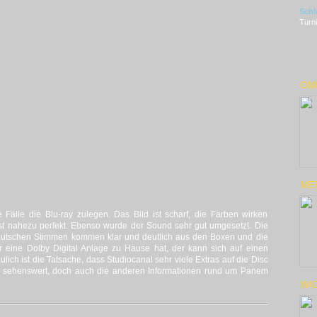
Schl
Turni
OMN
ME
le Fälle die Blu-ray zulegen. Das Bild ist scharf, die Farben wirken
ist nahezu perfekt. Ebenso wurde der Sound sehr gut umgesetzt. Die
deutschen Stimmen kommen klar und deutlich aus den Boxen und die
 eine Dolby Digital Anlage zu Hause hat, der kann sich auf einen
ulich ist die Tatsache, dass Studiocanal sehr viele Extras auf die Disc
ist sehenswert, doch auch die anderen Informationen rund um Panem
WIC