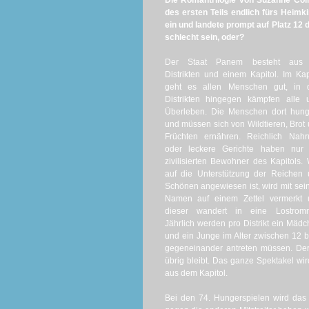
Die Romantrilogie von Suzanne Coll
des ersten Teils endlich fürs Heimki
ein und landete prompt auf Platz 12 d
schlecht sein, oder?
Der Staat Panem besteht aus
Distrikten und einem Kapitol. Im Kap
geht es allen Menschen gut, in 
Distrikten hingegen kämpfen alle 
Überleben. Die Menschen dort hung
und müssen sich von Wildtieren, Brot
Früchten ernähren. Reichlich Nahr
oder leckere Gerichte haben nur 
zivilisierten Bewohner des Kapitols.
auf die Unterstützung der Reichen
Schönen angewiesen ist, wird mit se
Namen auf einem Zettel vermerkt 
dieser wandert in eine Lostromm
Jährlich werden pro Distrikt ein Mäd
und ein Junge im Alter zwischen 12 
gegeneinander antreten müssen. Der
übrig bleibt. Das ganze Spektakel wi
aus dem Kapitol.
Bei den 74. Hungerspielen wird das