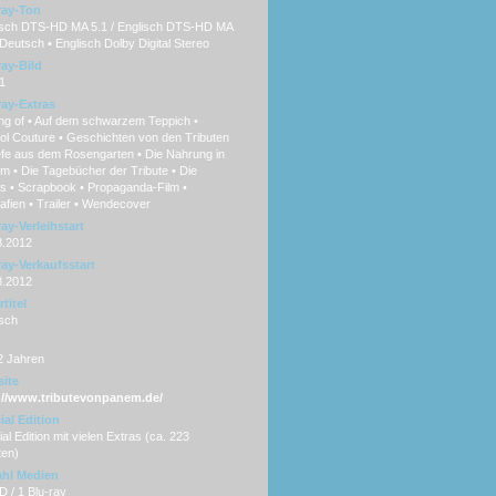
ray-Ton
sch DTS-HD MA 5.1 / Englisch DTS-HD MA
 Deutsch • Englisch Dolby Digital Stereo
ray-Bild
1
ray-Extras
ng of • Auf dem schwarzem Teppich •
ol Couture • Geschichten von den Tributen
efe aus dem Rosengarten • Die Nahrung in
 • Die Tagebücher der Tribute • Die
ts • Scrapbook • Propaganda-Film •
afien • Trailer • Wendecover
ay-Verleihstart
8.2012
ray-Verkaufsstart
8.2012
titel
sch
2 Jahren
ite
://www.tributevonpanem.de/
ial Edition
al Edition mit vielen Extras (ca. 223
ten)
hl Medien
 / 1 Blu-ray