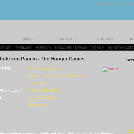
Unser Team
|
FAQ
|
Konta
SPIELE
SONSTIGES
PODCAST
HA
FANTASY
|
THRILLER
|
HORROR
|
KOMÖDIE
|
DRAMA
|
DOKUS
|
ANIMATION/ZEI
ribute von Panem - The Hunger Games
BEW
LTITEL:
The Hunger Games
Abenteuer • Action • Sci-Fi/Fantasy
Gary Ross
ARSTELLER:
Jennifer Lawrence
T:
Ca. 142 Minuten
Studiocanal
SCI