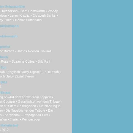
ere Schauspieler
 Hutcherson • Liam Hemsworth • Woody
lson • Lenny Kravitz • Elizabeth Banks •
ey Tucci • Donald Sutherland
uktionsland
uktionsjahr
ponist
ne Burnett • James Newton Howard
hbuch
Ross • Suzanne Collins • Billy Ray
-Ton
ch • Englisch Dolby Digital 5.1 / Deutsch •
sch Dolby Digital Stereo
Bild
1
Extras
ng of • Auf dem schwarzem Teppich •
ol Couture • Geschichten von den Tributen
efe aus dem Rosengarten • Die Nahrung in
 • Die Tagebücher der Tribute • Die
ts • Scrapbook • Propaganda-Film •
afien • Trailer • Wendecover
Verleihstart
8.2012