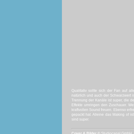
Qualitativ sollte sich der Fan auf al
natürlich und auch der Schwarzwert 
Trennung der Kanäle ist super, die 
Effekte umringen den Zuschauer. Wer
kraftvollen Sound freuen. Ebenso erfre
gepackt hat. Alleine das Making of 
sind super.
Cover & Bilder ©
Studiocanal GmbH