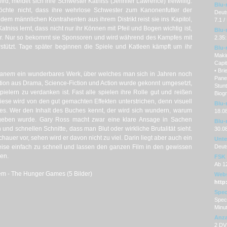
rd, meldet sich ihre Schwester Katniss (Jennifer Lawrence) freiwillig.
Blu-
öchte nicht, dass ihre wehrlose Schwester zum Kanonenfutter der
Deut
dem männlichen Kontrahenten aus ihrem Distrikt reist sie ins Kapitol,
7.1 /
atniss lernt, dass nicht nur ihr Können mit Pfeil und Bogen wichtig ist,
Blu-
r. Nur so bekommt sie Sponsoren und wird während des Kampfes mit
2.35:
erstützt. Tage später beginnen die Spiele und Katleen kämpft um ihr
Blu-
Maki
Capit
• Bri
 Panem
ein wunderbares Werk, über welches man sich in Jahren noch
Panem
tion aus Drama, Science-Fiction und Action wurde gekonnt umgesetzt,
Stun
lern zu verdanken ist. Fast alle spielen ihre Rolle gut und reißen
Biogr
ese wird von den gut gemachten Effekten unterstrichen, denn visuell
Blu-r
iges. Wer den Inhalt des Buches kennt, der wird sich wundern, warum
18.0
egeben wurde. Gary Ross macht zwar eine klare Ansage in Sachen
Blu-
und schnellen Schnitte, dass man Blut oder wirkliche Brutalität sieht.
30.0
hauer vor, sehen wird er davon nicht zu viel. Darin liegt aber auch ein
Unter
weise einfach zu schnell und lassen den ganzen Film in den gewissen
Deut
en.
FSK
Ab 1
nem - The Hunger Games (5 Bilder)
Webs
http
Spec
Speci
Minu
Anza
2 DVD