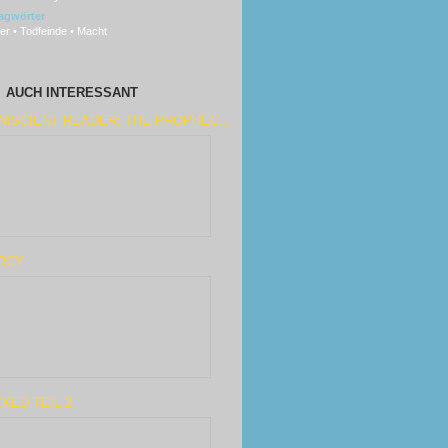
agwörter
er • Todfeinde • Macht
AUCH INTERESSANT
ISCIENT READER: THE PROPHEC...
RCY
KED TEIL 2