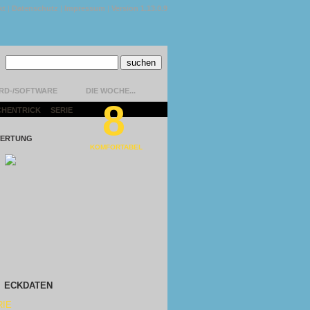
kt
|
Datenschutz
|
Impressum
|
Version 1.13.0.9
RD-/SOFTWARE
DIE WOCHE...
8
CHENTRICK
|
SERIE
|
ERTUNG
KOMFORTABEL
ECKDATEN
RIE