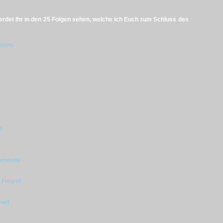
rdet Ihr in den 25 Folgen sehen, welche ich Euch zum Schluss des
niens
l
henende
 Freund
nert