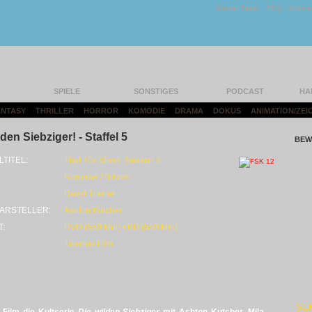
Unser Team
|
FAQ
|
Konta
SPIELE
SONSTIGES
PODCAST
HA
FANTASY
|
THRILLER
|
HORROR
|
KOMÖDIE
|
DRAMA
|
DOKUS
|
ANIMATION/ZEI
den Siebziger! - Staffel 5
BEW
LTITEL:
That 70s Show: Season 5
Komödie / Sitcom
David Trainer
ARSTELLER:
Ashton Kutcher
T:
DVD (550 Min) • BD (550 Min)
Tiberius Film
SE