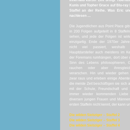
Innerhalb kurzer Zeit bringt Tiberiu
Kunis und Topher Grace auf Blu-ray he
Staffel an der Reihe. Was Eric un
nachlesen …
Die Jugendlichen aus Point Place gib
in 200 Folgen aufgeteilt in 8 Staffel
sehen, und jede der Folgen ist wirk
einzigartig. Ende der 1970er Jahre
nicht viel passiert, weshalb 
Hauptdarsteller auch meistens im Ke
der Foremans rumhängen, dort über
Sinn des Lebens philosophieren, G
rauchen oder aber ihresgleic
verarschen. Hin und wieder gehen 
zwar raus und erleben einige Abente
die meiste Zeit beschäftigen sie sich 
mit der Schule, Freundschaft und 
immer wieder kommenden Liebe
diversen jungen Frauen und Männern
ersten Staffeln nicht kennt, der kann u
Die wilden Siebziger – Staffel 2
Die wilden Siebziger – Staffel 3
Die wilden Siebziger – Staffel 4