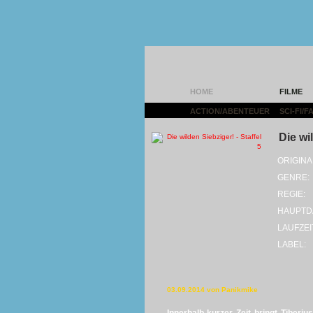
HOME
FILME
ACTION/ABENTEUER
|
SCI-FI/
Die wil
ORIGINA
GENRE:
REGIE:
HAUPTD
LAUFZEI
LABEL:
03.09.2014 von Panikmike