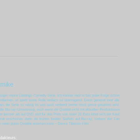
kmike
bziger
meine Lieblings-Comedy-Serie. Ich könnte mich in fast jeder Folge schon
otlachen, er spielt seine Rolle einfach so überragend. Doch generell sind alle
dass die Serie so witzig ist und auch weltweit immer noch gerne gesehen wird.
die Blu-ray-Umsetzung, auch wenn die Qualität nicht mit aktuellen Produktionen
aber besser als auf DVD und für den Preis von unter 20 Euro lohnt sich der Kauf
onat erscheinen dann die letzten beiden Staffeln auf Blu-ray, sodass der Fan
 in einer guten Qualität ansehen kann – Danke Tiberius Film!
edakteurs: