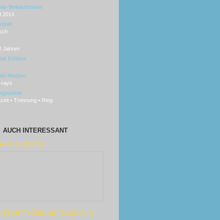
ray-Verkaufsstart
9.2014
titel
sch
2 Jahren
ial Edition
hl Medien
-rays
agwörter
eit • Trennung • Ring
AUCH INTERESSANT
RN THE WITCH
: ERMITTLERIN MIT MORDS-IQ ...