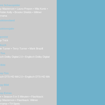
ere Schauspieler
 Masterson • Laura Prepon • Mila Kunis •
Robin Kelly • Brooke Shields • Wilmer
errama
uktionsland
uktionsjahr
ponist
p Trick
hbuch
e Turner • Terry Turner • Mark Brazill
-Ton
ch Dolby Digital 2.0 • Englisch Dolby Digital
Bild
ray-Ton
sch DTS-HD MA 2.0 • Englisch DTS-HD MA
ray-Bild
1
ray-Extras
er • Season 5 in 5 Minuten • Flashback:
y Masterson • Flashback: Wilmer
errama • TV-Spots