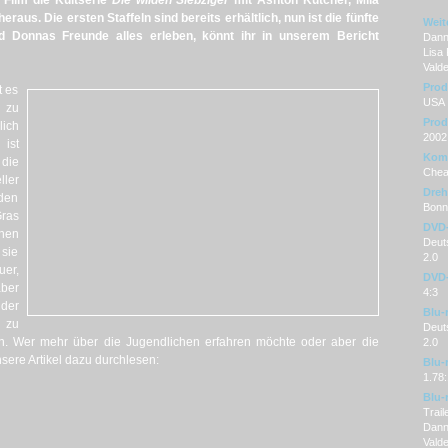
s Film die Kultserie
Die wilden Siebziger
mit Ashton Kutcher, Mila
raus. Die ersten Staffeln sind bereits erhältlich, nun ist die fünfte
Weit
d Donnas Freunde alles erleben, könnt ihr in unserem Bericht
Danny
Lisa 
Vald
Prod
t es
USA
n zu
Prod
lich
2002
 ist
Kom
die
Chea
ller
Dre
 den
Bonni
ras
DVD
hen
Deuts
sie
2.0
uer,
DVD-
aber
4:3
der
Blu-
 zu
Deut
. Wer mehr über die Jugendlichen erfahren möchte oder aber die
2.0
nsere Artikel dazu durchlesen:
Blu-
1.78:
Blu-
Trail
Dann
Vald