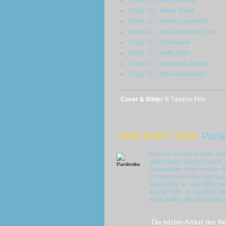
Folge 18 – Die Jobbörse
Folge 19 – Mister Nackt
Folge 20 – Peinlich, peinlich!
Folge 21 – Ein Laufpass für Fez
Folge 22 – Sexträume
Folge 23 – Kalte Füße
Folge 24 – Kampf um Jackie
Folge 25 – Die Ausweisung
Cover & Bilder ©
Tiberius Film
DAS FAZIT VON:
Pani
Nach wie vor ist
Die wilden Sie
alleine wegen Ashton Kutcher t
Schauspieler daran beteiligt, 
Ich freute mich umso mehr auf 
vergleichbar ist. Das Bild ist 
auf alle Fälle. Im nächsten M
damit endlich alle acht Staffeln
Die letzten Artikel des R