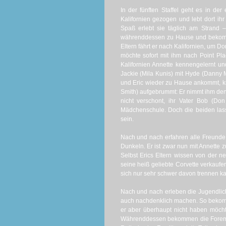
In der fünften Staffel geht es in de
Kalifornien gezogen und lebt dort i
Spaß erlebt sie täglich am Strand –
währenddessen zu Hause und bekomm
Eltern fährt er nach Kalifornien, um 
möchte sofort mit ihm nach Point Pla
Kalifornien Annette kennengelernt u
Jackie (Mila Kunis) mit Hyde (Danny 
und Eric wieder zu Hause ankommt, kr
Smith) aufgebrummt: Er nimmt ihm den
nicht verschont, ihr Vater Bob (Don
Mädchenschule. Doch die beiden lass
sein.
Nach und nach erfahren alle Freunde
Dunkeln. Er ist zwar nun mit Annette
Selbst Erics Eltern wissen von der
seine heiß geliebte Corvette verkaufe
sich nur sehr schwer davon trennen ka
Nach und nach erleben die Jugendlich
auch nachdenklich machen. So bekomm
er aber überhaupt nicht haben möcht
Währenddessen bekommen die Foreman