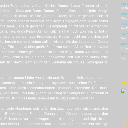
Blu-
r ersten Folge schon voll zur Sache. Donna (Laura Prepon) ist nach
04.0
hr Leben in Saus und Braus. Sonne, Strand, Wasser und jede Menge
Unter
 und doch kann sie Eric (Topher Grace) nicht vergessen. Eric ist
Deut
t Donna ebenso nicht aus dem Kopf. Entgegen dem Willen seiner
FSK
Donna seine Liebe zu gestehen. Sie empfängt ihn mit offenen Armen und
Ab 1
ce fahren, doch Kelso (Ashton Kutcher) hat noch was vor. Er hat in
Spec
nd möchte sie als neue Freundin. Zu Hause macht zur gleichen Zeit
Nein
Masterson) rum und keiner soll es wissen. Als das Liebespaar Donna
Anza
iegt Eric erst mal eine große Strafe von seinem Vater Red (Kurtwood
2 Blu
 Schlüssel seines geliebten Vista Cruiser weg. Donna wird aber auch
Schl
 Stark) schickt sie für eine unbekannte Zeit auf eine katholische
Hochz
en sich davon nicht abbringen, weiterhin ein großes Liebespaar zu
 von der neuen Liebe von Jackie und Hyde, nur Kelso tappt noch im
 zusammen, doch sein Herz gehört irgendwie noch seiner Ex-Freundin.
BU
 neuen Liebe, doch momentan haben sie andere Probleme. Red muss
n, weil seine Frau Kitty (Debra Jo Rupp) schwanger ist. Auch wenn er
nn, so ist ihm das neue Lebewesen in Kittys Bauch wichtiger.
en viele Abenteuer, welche für den Zuschauer sehr witzig sind, aber
t Eric von seiner Freundin Donna einen Männerring geschenkt, den
e. Er kann es vor ihren Augen aber nicht zugeben und lügt sie an.
s einen Hund namens Schatzi, der von nun an eine sehr wichtige
HIP