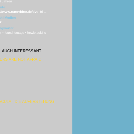
6 Jahren
ite
://www.eurovideo.de/dvd-bl ...
hl Medien
sk
agwörter
r • found footage • howie askins
AUCH INTERESSANT
ERS ARE NOT AFRAID
ACULA - DIE AUFERSTEHUNG