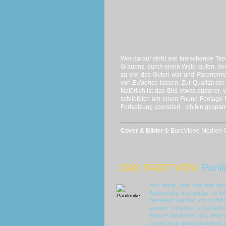
Wer darauf steht wie kreischende Te
Grauens, durch einen Wald laufen, der
zu viel des Guten war und
Paranormal
von
Evidence
lassen. Zur Qualität de
Natürlich ist das Bild etwas düsterer,
schließlich um einen Found-Footage-
Fortsetzung spendiert - Ich bin gespan
Cover & Bilder ©
EuroVideo Medien G
DAS FAZIT VON:
Pani
Ach herrje, was soll man d
Ausbeutung und genau so fühl
Stereotyp, welcher uns vorfüh
zweiten Teil geben, schließlich
dass es Menschen gibt, denen di
Lacher ist er jedoch bestimmt