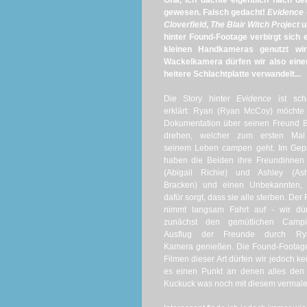
Oha, ich dachte eigentlich nach 
gewesen. Falsch gedacht!
Evidence 
Cloverfield
,
The Blair Witch Project
u
hinter Found-Footage verbirgt sich 
kleinen Handkameras genutzt wi
Wackelkamera dürfen wir also einen
heitere Schlachtplatte verwandelt...
Die Story hinter
Evidence
ist sch
erklärt: Ryan (Ryan McCoy) möchte
Dokumentation über seinen Freund B
drehen, welcher zum ersten Mal
seinem Leben campen geht. Im Gep
haben die Beiden ihre Freundinnen
(Abigail Richie) und Ashley (Ash
Bracken) und einen Unbekannten, 
dafür sorgt, dass sie alle sterben. Der 
nimmt langsam Fahrt auf - wir dür
zunächst den gemütlichen Campi
Ausflug der Freunde durch Ry
Kamera genießen. Die Found-Footage
Filmen dieser Art dürfen wir jedoch k
es einen Punkt an denen alles den 
Kuckuck was noch mit diesem vermale