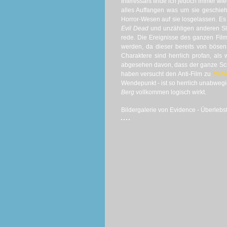
Interessant finde ich jedoch immer wi
alles Auffangen was um sie geschieh
Horror-Wesen auf sie losgelassen. Es 
Evil Dead
und unzähligen anderen Sla
rede. Die Ereignisse des ganzen Fil
werden, da dieser bereits von bösen 
Charaktere sind herrlich profan, al
abgesehen davon, dass der ganze Schi
haben versucht den Anti-Film zu
Cabi
Wendepunkt - ist so herrlich unabweg
Berg
vollkommen logisch wirkt.
Bildergalerie von Evidence - Überlebst