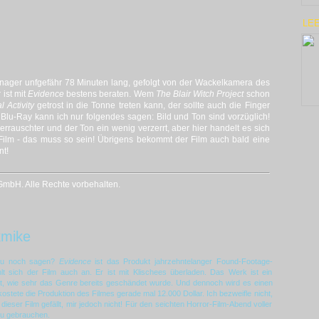
LE
enager unfgefähr 78 Minuten lang, gefolgt von der Wackelkamera des
 ist mit
Evidence
bestens beraten. Wem
The Blair Witch Project
schon
 Activity
getrost in die Tonne treten kann, der sollte auch die Finger
r Blu-Ray kann ich nur folgendes sagen: Bild und Ton sind vorzüglich!
 verrauschter und der Ton ein wenig verzerrt, aber hier handelt es sich
Film - das muss so sein! Übrigens bekommt der Film auch bald eine
nt!
mbH. Alle Rechte vorbehalten.
kmike
azu noch sagen?
Evidence
ist das Produkt jahrzehntelanger Found-Footage-
t sich der Film auch an. Er ist mit Klischees überladen. Das Werk ist ein
rt, wie sehr das Genre bereits geschändet wurde. Und dennoch wird es einen
 kostete die Produktion des Filmes gerade mal 12.000 Dollar. Ich bezweifle nicht,
eser Film gefällt, mir jedoch nicht! Für den seichten Horror-Film-Abend voller
 zu gebrauchen.