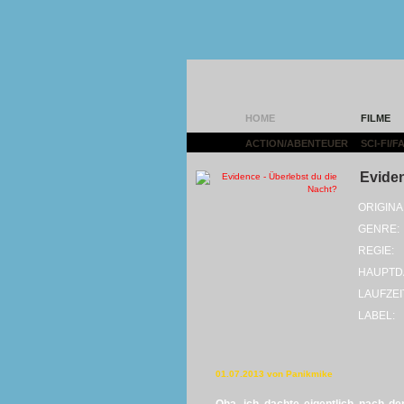
HOME
FILME
ACTION/ABENTEUER
|
SCI-FI/
Eviden
ORIGINA
GENRE:
REGIE:
HAUPTD
LAUFZEI
LABEL:
01.07.2013 von Panikmike