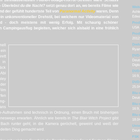
dem zehntausendsten
Found-Footage
-Horror-Streifen wäre Schluss
- Überlebst du die Nacht?
setzt genau dort an, wo bereits Filme wie
Weit
nd der gefühlt hundertste Teil von
Paranormal Activity
waren. Denn
Ashle
Edwa
ein unkonventioneller Drehstil, bei welchem nur Videomaterial von
rd - doch meistens mit wenig Erfolg. Mit schaurig schöner
Prod
USA
 Campingausflug begleiten, welcher sich alsbald in eine fröhlich
Prod
2012
Dre
nell
Rya
 ein
DVD
rett
Deuts
 in
Digita
äck
DVD-
 Abi
16:9,
ley
DVD-
der
25.0
Film
Blu-
fen
Deut
ng-
Blu-
ans
16:9,
-Aufnahmen sind technisch in Ordnung, einen Bruch mit bisherigen
Blu-
eineswegs erwarten. Ähnlich wie bereits in
The Blair Witch Project
gibt
18.0
Bach runter geht, in die Kamera geröchelt, geweint und weiß der
Unter
deiten Ding gemacht wird.
Deut
FSK