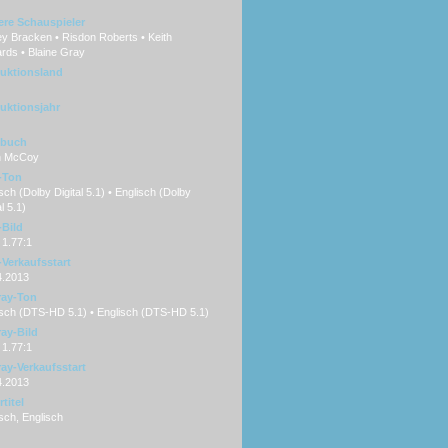
ere Schauspieler
y Bracken • Risdon Roberts • Keith
rds • Blaine Gray
uktionsland
uktionsjahr
hbuch
n McCoy
-Ton
ch (Dolby Digital 5.1) • Englisch (Dolby
l 5.1)
Bild
 1.77:1
Verkaufsstart
4.2013
ray-Ton
sch (DTS-HD 5.1) • Englisch (DTS-HD 5.1)
ray-Bild
 1.77:1
ray-Verkaufsstart
4.2013
titel
sch, Englisch