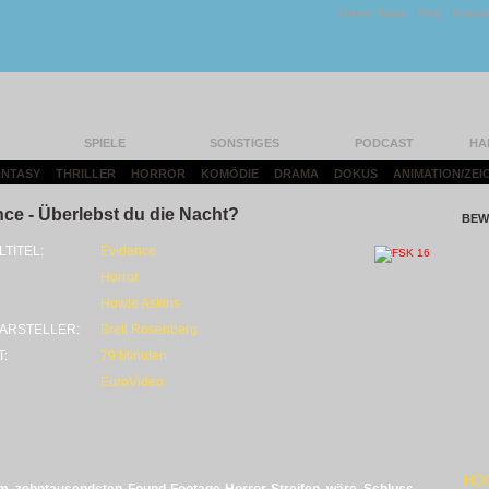
Unser Team
|
FAQ
|
Konta
SPIELE
SONSTIGES
PODCAST
HA
FANTASY
|
THRILLER
|
HORROR
|
KOMÖDIE
|
DRAMA
|
DOKUS
|
ANIMATION/ZEI
ce - Überlebst du die Nacht?
BEW
LTITEL:
Evidence
Horror
Howie Askins
ARSTELLER:
Brett Rosenberg
T:
79 Minuten
EuroVideo
HO