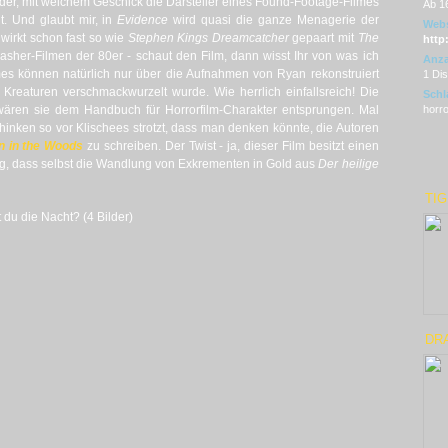
eder, mit welchem Geschick die Darsteller eines Found-Footage-Filmes
Ab 1
t. Und glaubt mir, in
Evidence
wird quasi die ganze Menagerie der
Webs
wirkt schon fast so wie
Stephen Kings Dreamcatcher
gepaart mit
The
http
sher-Filmen der 80er - schaut den Film, dann wisst Ihr von was ich
Anza
mes können natürlich nur über die Aufnahmen von Ryan rekonstruiert
1 Di
Kreaturen verschmackwurzelt wurde. Wie herrlich einfallsreich! Die
Schl
s wären sie dem Handbuch für Horrorfilm-Charakter entsprungen. Mal
horro
nken so vor Klischees strotzt, dass man denken könnte, die Autoren
n in the Woods
zu schreiben. Der Twist - ja, dieser Film besitzt einen
ig, dass selbst die Wandlung von Exkrementen in Gold aus
Der heilige
TIG
 du die Nacht? (4 Bilder)
DR