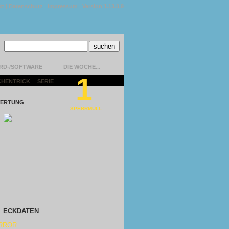
kt
|
Datenschutz
|
Impressum
|
Version 1.13.0.9
RD-/SOFTWARE
DIE WOCHE...
1
CHENTRICK
|
SERIE
|
ERTUNG
SPERRMÜLL
ECKDATEN
RROR