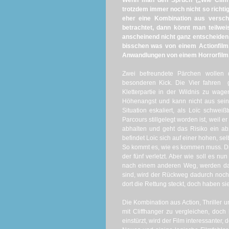
Wenn man den Spruch („Wie Cliffha
trotzdem immer noch nicht so richtig,
eher eine Kombination aus versch
betrachtet, dann könnt man teilwe
anscheinend nicht ganz entscheiden 
bisschen was von einem Actionfilm,
Anwandlungen
von einem Horrorfilm
Zwei befreundete Pärchen wollen
besonderen Kick. Die Vier fahren
Kletterpartie in der Wildnis zu wage
Höhenangst und kann nicht aus sein
Situation eskaliert, als Loïc schwei
Parcours stillgelegt worden ist, weil 
abhalten und geht das Risiko ein a
befindet Loic sich auf einer hohen, se
So kommt es, wie es kommen muss. Di
der fünf verletzt. Aber wie soll es n
nach einem anderen Weg, werden dab
sind, wird der Rückweg dadurch noch
dort die Rettung steckt, doch haben s
Die Kombination aus Action, Thriller u
mit Cliffhanger zu vergleichen, doc
einstürzt, wird der Film interessanter,