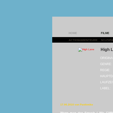
HOME
FILME
ACTION/ABENTEUER
|
SCI-FI/
High 
ORIGINA
GENRE:
REGIE:
HAUPTD
LAUFZEI
LABEL:
17.06.2010 von Panikmike