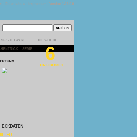
kt
|
Datenschutz
|
Impressum
|
Version 1.13.0.9
RD-/SOFTWARE
DIE WOCHE...
6
CHENTRICK
|
SERIE
|
ERTUNG
EINGESESSEN
ECKDATEN
ILLER