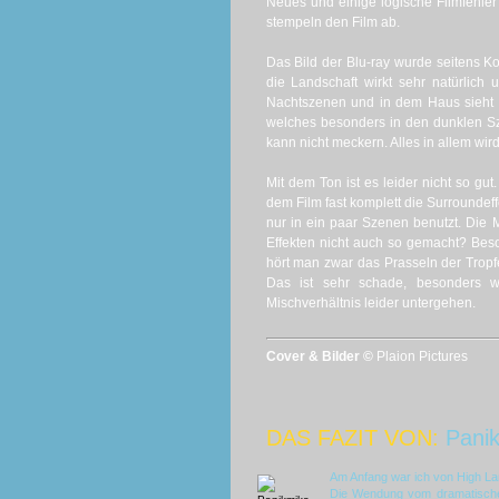
Neues und einige logische Filmfehl
stempeln den Film ab.
Das Bild der Blu-ray wurde seitens K
die Landschaft wirkt sehr natürlich
Nachtszenen und in dem Haus sieht 
welches besonders in den dunklen Sz
kann nicht meckern. Alles in allem wird 
Mit dem Ton ist es leider nicht so gu
dem Film fast komplett die Surroundef
nur in ein paar Szenen benutzt. Die 
Effekten nicht auch so gemacht? Beson
hört man zwar das Prasseln der Tropfe
Das ist sehr schade, besonders w
Mischverhältnis leider untergehen.
Cover & Bilder ©
Plaion Pictures
DAS FAZIT VON:
Pani
Am Anfang war ich von High Lan
Die Wendung vom dramatischen 