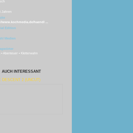
sch
6 Jahren
ite
://www.kochmedia.de/haendl ...
ial Edition
hl Medien
agwörter
• Abenteuer • Kletterwahn
AUCH INTERESSANT
 DESCENT 2 (UNCUT)