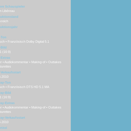
ere Schauspieler
n Libéreau
uktionsland
kreich
uktionsjahr
-Ton
ch • Französisch Dolby Digital 5.1
Bild
1 (16:9)
Extras
er • Audiokommentar • Making-of • Outtakes
turettes
Verkaufsstart
6.2010
ray-Ton
sch • Französisch DTS HD 5.1 MA
ray-Bild
1 (16:9)
ray-Extras
er • Audiokommentar • Making-of • Outtakes
turettes
ray-Verkaufsstart
6.2010
titel