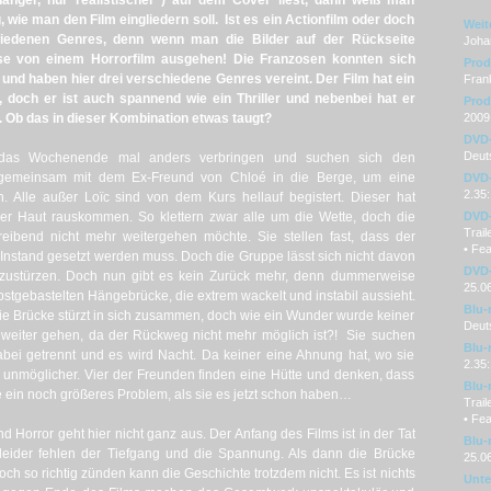
nger, nur realistischer“) auf dem Cover liest, dann weiß man
 wie man den Film eingliedern soll. Ist es ein Actionfilm oder doch
Weit
iedenen Genres, denn wenn man die Bilder auf der Rückseite
Joha
ise von einem Horrorfilm ausgehen! Die Franzosen konnten sich
Prod
und haben hier drei verschiedene Genres vereint. Der Film hat ein
Fran
 doch er ist auch spannend wie ein Thriller und nebenbei hat er
Prod
. Ob das in dieser Kombination etwas taugt?
2009
DVD
Deuts
 das Wochenende mal anders verbringen und suchen sich den
 gemeinsam mit dem Ex-Freund von Chloé in die Berge, um eine
DVD-
2.35:
n. Alle außer Loïc sind von dem Kurs hellauf begistert. Dieser hat
er Haut rauskommen. So klettern zwar alle um die Wette, doch die
DVD-
Trail
ßtreibend nicht mehr weitergehen möchte. Sie stellen fast, dass der
• Fea
er Instand gesetzt werden muss. Doch die Gruppe lässt sich nicht davon
DVD-
bzustürzen. Doch nun gibt es kein Zurück mehr, denn dummerweise
25.0
lbstgebastelten Hängebrücke, die extrem wackelt und instabil aussieht.
Blu-
e Brücke stürzt in sich zusammen, doch wie ein Wunder wurde keiner
Deut
un weiter gehen, da der Rückweg nicht mehr möglich ist?! Sie suchen
Blu-
ei getrennt und es wird Nacht. Da keiner eine Ahnung hat, wo sie
2.35:
 unmöglicher. Vier der Freunden finden eine Hütte und denken, dass
Blu-
ie ein noch größeres Problem, als sie es jetzt schon haben…
Trail
• Fea
nd Horror geht hier nicht ganz aus. Der Anfang des Films ist in der Tat
Blu-
h leider fehlen der Tiefgang und die Spannung. Als dann die Brücke
25.0
 doch so richtig zünden kann die Geschichte trotzdem nicht. Es ist nichts
Unter