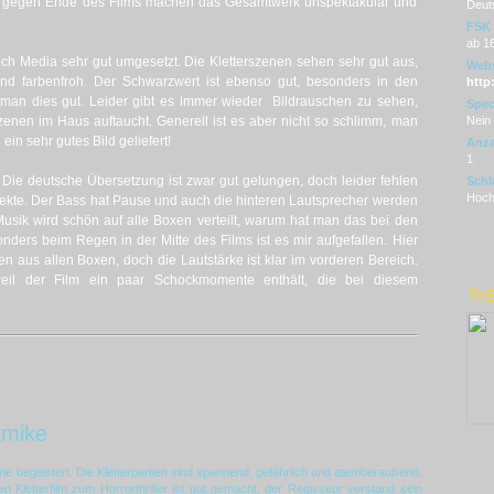
er gegen Ende des Films machen das Gesamtwerk unspektakulär und
Deut
FSK
ab 1
och Media sehr gut umgesetzt. Die Kletterszenen sehen sehr gut aus,
Webs
 und farbenfroh. Der Schwarzwert ist ebenso gut, besonders in den
http
man dies gut. Leider gibt es immer wieder Bildrauschen zu sehen,
Spec
enen im Haus auftaucht. Generell ist es aber nicht so schlimm, man
Nein
ein sehr gutes Bild geliefert!
Anza
1
t. Die deutsche Übersetzung ist zwar gut gelungen, doch leider fehlen
Schl
Hoch 
fekte. Der Bass hat Pause und auch die hinteren Lautsprecher werden
Musik wird schön auf alle Boxen verteilt, warum hat man das bei den
ders beim Regen in der Mitte des Films ist es mir aufgefallen. Hier
n aus allen Boxen, doch die Lautstärke ist klar im vorderen Bereich.
eil der Film ein paar Schockmomente enthält, die bei diesem
THE
kmike
e begeistert. Die Kletterpartien sind spannend, gefährlich und atemberaubend.
Kletterfilm zum Horrorthriller ist gut gemacht, der Regisseur verstand sein