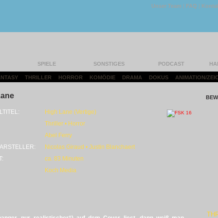
Unser Team
|
FAQ
|
Konta
SPIELE
SONSTIGES
PODCAST
HA
FANTASY
|
THRILLER
|
HORROR
|
KOMÖDIE
|
DRAMA
|
DOKUS
|
ANIMATION/ZEI
Lane
BEW
LTITEL:
High Lane (Vertige)
Thriller • Horror
Abel Ferry
ARSTELLER:
Nicolas Giraud • Justin Blanchaert
T:
ca. 83 Minuten
Koch Media
THR