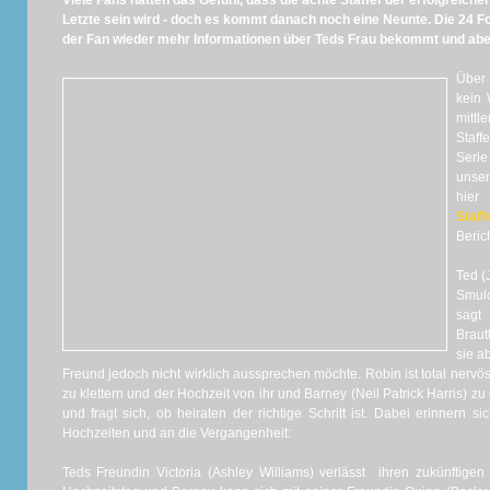
Viele Fans hatten das Gefühl, dass die achte Staffel der erfolgreich
Letzte sein wird - doch es kommt danach noch eine Neunte. Die 24 Fo
der Fan wieder mehr Informationen über Teds Frau bekommt und abe
Über 
kein 
mittl
Staff
Serie
unser
hier
Staff
Beric
Ted (
Smul
sagt 
Braut
sie a
Freund jedoch nicht wirklich aussprechen möchte. Robin ist total nervö
zu klettern und der Hochzeit von ihr und Barney (Neil Patrick Harris) z
und fragt sich, ob heiraten der richtige Schritt ist. Dabei erinnern 
Hochzeiten und an die Vergangenheit:
Teds Freundin Victoria (Ashley Williams) verlässt ihren zukünfti