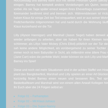
Hochzeitstag und Barney kann sich mit seiner Freundin Quinn (Becky
einigen. Barney hat komplett andere Vorstellungen als Quinn, beid
vorbei. Als sie Tage später erneut wegen ihres Ehevertrags zusammen s
füreinander bestimmt sind und trennen sich. Währenddessen ist Vic
haben Klaus für einige Zeit bei Ted einquartiert, weil er aus seiner Wo
Frettchenfamilie mitgenommen hat und nackt durch die Wohnung läuft,
Klaus kurzerhand vor die Tür.
Lilly (Alyson Hannigan) und Marshall (Jason Segel) haben derweil 
wieder anfangen zu arbeiten, aber sie haben für ihren Kleinen kei
schlimmer, als Lillys Vater Mickey (Chris Elliot) plötzlich vor der Tür s
sah keine andere Möglichkeit, als vorübergehend zu seiner Tochter
immer noch ist kein Babysitter in Sicht, als mittendrin eine ältere Frau 
(Jane Carr) wäre die perfekte Wahl, leider können sie sich Lilly und Ma
Barney ins Spiel!
Diese und noch viel mehr Situationen sind in der achten Staffel von
How 
plant das Bangtoberfest, Marshall und Lilly spielen an einer Art Glüc
kurzzeitig findet Barney einen neuen und besseren Bro, Ted sp
Basketballteam und Marshall wird von einem alten Anwalt Kollegen hint
Ihr Euch aber die 24 Folgen selbst an:
Folge 01 – Farhampton
Folge 02 – Mit Klaus zuhaus
Folge 03 – Die Super-Nanny