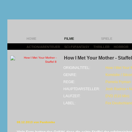
HOME
FILME
SPIELE
ACTION/ABENTEUER
|
SCI-FI/FANTASY
|
THRILLER
|
HORROR
|
How I Met Your Mother - Staffel
ORIGINALTITEL:
How I Met Your 
GENRE:
Komödie / Sitco
REGIE:
Pamela Fryman 
HAUPTDARSTELLER:
Josh Radnor • Ne
LAUFZEIT:
DVD (510 Min)
LABEL:
Fox Deutschlan
08.12.2013 von Panikmike