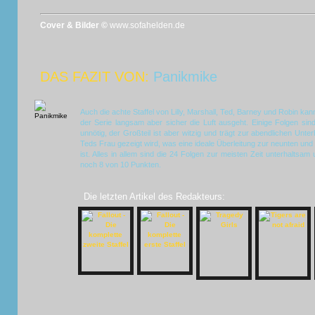
Cover & Bilder ©
www.sofahelden.de
DAS FAZIT VON:
Panikmike
Auch die achte Staffel von Lilly, Marshall, Ted, Barney und Robin ka
der Serie langsam aber sicher die Luft ausgeht. Einige Folgen sind
unnötig, der Großteil ist aber witzig und trägt zur abendlichen Unte
Teds Frau gezeigt wird, was eine ideale Überleitung zur neunten und 
ist. Alles in allem sind die 24 Folgen zur meisten Zeit unterhaltsa
noch 8 von 10 Punkten.
Die letzten Artikel des Redakteurs: