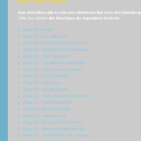
Hier der Artikel zu Staffel 8
Zum Abschluss gibt es nun zum allerletzten Mal noch den Episodengu
I
M
et
Y
our Mother
der Abschluss der legendären Serie ist:
Folge 01 – Inzest
Folge 02 – Ein netter Kerl
Folge 03 – Das letzte Mal in New York
Folge 04 – Der gebrochene Bro-Code
Folge 05 – Das Pokerspiel
Folge 06 – Die Wahl war beschissen
Folge 07 – Ohne Fragen zu stellen
Folge 08 – Der Leuchtturm
Folge 09 – Platonisch
Folge 10 – Wieder vereint
Folge 11 – Reim dich oder ich fress dich
Folge 12 – Das Probedinner
Folge 13 – Bassist gesucht
Folge 14 – Klapsgiving 3
Folge 15 – Nichts als die Wahrheit
Folge 16 – Wie eure Mutter mich traf
Folge 17 – Geschichten vom Loslassen