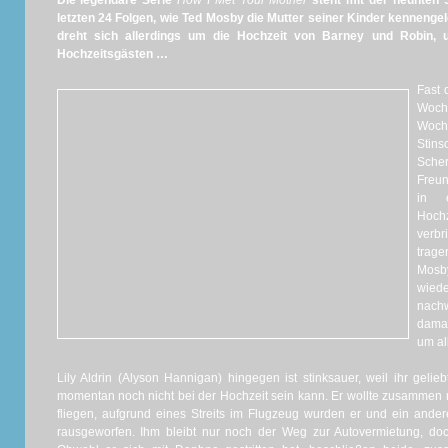
Die legendäre Serie
How
I
M
et
Y
our Mother
steht mit der neunten St
letzten 24 Folgen, wie Ted Mosby die Mutter seiner Kinder kennengele
dreht sich allerdings um die Hochzeit von Barney und Robin,
Hochzeitsgästen …
Fast 
Woch
Woch
Stins
Sche
Freun
in 
Hoch
verbr
trag
Mosby
wiede
nach
damal
um al
Lily Aldrin (Alyson Hannigan) hingegen ist stinksauer, weil ihr gelie
momentan noch nicht bei der Hochzeit sein kann. Er wollte zusammen 
fliegen, aufgrund eines Streits im Flugzeug wurden er und ein and
rausgeworfen. Ihm bleibt nur noch der Weg zur Autovermietung, do