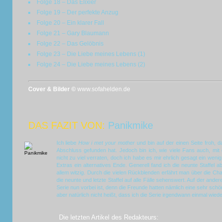
Folge 18 – Das Elixier
Folge 19 – Der perfekte Anzug
Folge 20 – Ein klarer Fall
Folge 21 – Gary Blaumann
Folge 22 – Das Gelöbnis
Folge 23 – Die Liebe meines Lebens (1)
Folge 24 – Die Liebe meines Lebens (2)
Cover & Bilder ©
www.sofahelden.de
DAS FAZIT VON:
Panikmike
Ich liebe
How i met your mother
und bin auf der einen Seite froh, d
Abschluss gefunden hat. Jedoch bin ich, wie viele Fans auch, mi
nicht zu viel verraten, doch ich habe es mir ehrlich gesagt ein wenig 
Extras ein alternatives Ende. Generell fand ich die neunte Staffel 
allem witzig. Durch die vielen Rückblenden erfährt man über die Ch
die neunte und letzte Staffel auf alle Fälle sehenswert. Auf der andere
Serie nun vorbei ist, denn die Freunde hatten nämlich eine sehr sc
aber natürlich nicht heißt, dass ich die Serie irgendwann einmal wie
Die letzten Artikel des Redakteurs: