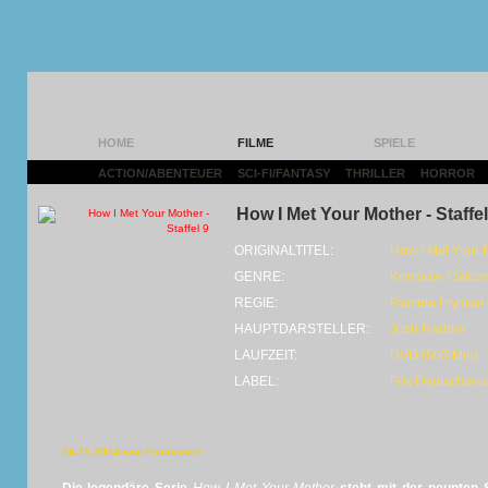
HOME
FILME
SPIELE
ACTION/ABENTEUER
|
SCI-FI/FANTASY
|
THRILLER
|
HORROR
|
How I Met Your Mother - Staffel
ORIGINALTITEL:
How I Met Your 
GENRE:
Komödie / Sitco
REGIE:
Pamela Fryman 
HAUPTDARSTELLER:
Josh Radnor
LAUFZEIT:
DVD (503 Min)
LABEL:
Fox Deutschlan
14.11.2014 von Panikmike