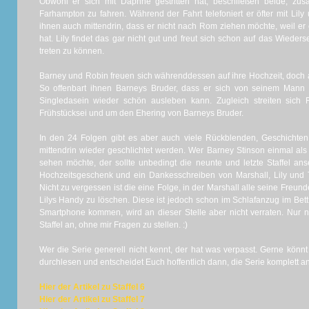
Obwohl er sich mit Daphne gestritten hat, beschließen beide, zu
Farhampton zu fahren. Während der Fahrt telefoniert er öfter mit Lil
ihnen auch mittendrin, dass er nicht nach Rom ziehen möchte, weil e
hat. Lily findet das gar nicht gut und freut sich schon auf das Wiede
treten zu können.
Barney und Robin freuen sich währenddessen auf ihre Hochzeit, doch au
So offenbart ihnen Barneys Bruder, dass er sich von seinem Mann
Singledasein wieder schön ausleben kann. Zugleich streiten sich
Frühstücksei und um den Ehering von Barneys Bruder.
In den 24 Folgen gibt es aber auch viele Rückblenden, Geschichten
mittendrin wieder geschlichtet werden. Wer Barney Stinson einmal al
sehen möchte, der sollte unbedingt die neunte und letzte Staffel an
Hochzeitsgeschenk und ein Dankesschreiben von Marshall, Lily und T
Nicht zu vergessen ist die eine Folge, in der Marshall alle seine Freun
Lilys Handy zu löschen. Diese ist jedoch schon im Schlafanzug im Bett
Smartphone kommen, wird an dieser Stelle aber nicht verraten. Nur 
Staffel an, ohne mir Fragen zu stellen. :)
Wer die Serie generell nicht kennt, der hat was verpasst. Gerne könnt 
durchlesen und entscheidet Euch hoffentlich dann, die Serie komplett 
Hier der Artikel zu Staffel 6
Hier der Artikel zu Staffel 7