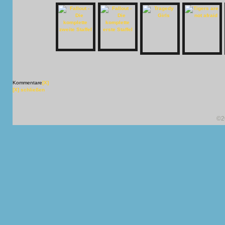
Kommentare
[X]
[X] schließen
©2