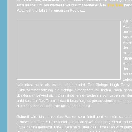
Der Weltraum, unendliche Wei… moment falscher Film. Aber genau da
sich hierbei um ein weiteres Weltraumabenteuer à la
Star Trek
hande
Alien
geht, erfahrt Ihr unserem Review...
Wir b
Raum
umkre
aus v
Proje
der 
mitg
Manö
Reino
der 
tatsä
Lebe
sich nicht mehr als es im Labor landet. Der Biologe Hugh Derry 
Luftzusammensetzung die richtige Atmosphäre zu finden. Nach gera
„Bakterium“ bewegt sich. Das ist der erste Nachweis von Leben auf d
untersuchen. Das Team ist damit beauftragt es genauestens zu untersuc
die Menschen auf der Erde nicht gefährlich ist.
Schnell wird klar, dass das Wesen sehr intelligent zu sein schein
Lebewesen auf der Erde ähnelt. Das Ganze wächst und gedeiht und es 
Hype darum gemacht. Eine Liveschalte über das Fernsehen wird gema