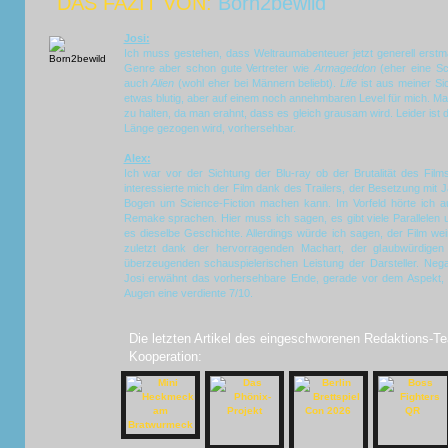
DAS FAZIT VON:
Born2bewild
Josi:
Ich muss gestehen, dass Weltraumabenteuer jetzt generell erstma
Genre aber schon gute Vertreter wie
Armageddon
(eher eine Sc
auch
Alien
(wohl eher bei Männern beliebt).
Life
ist aus meiner Sic
etwas blutig, aber auf einem noch annehmbaren Level für mich. Ma
zu halten, da man erahnt, dass es gleich grausam wird. Leider ist 
Länge gezogen wird, vorhersehbar.
Alex:
Ich war vor der Sichtung der Blu-ray ob der Brutalität des Fi
interessierte mich der Film dank des Trailers, der Besetzung mit 
Bogen um Science-Fiction machen kann. Im Vorfeld hörte ich 
Remake sprachen. Hier muss ich sagen, es gibt viele Parallele
es dieselbe Geschichte. Allerdings würde ich sagen, der Film we
zuletzt dank der hervorragenden Machart, der glaubwürdigen
überzeugenden schauspielerischen Leistung der Darsteller. Negat
Josi erwähnt das vorhersehbare Ende, gerade vor dem Aspek
Augen eine verdiente 7/10.
Die letzten Artikel des eingeschworenen Redaktions-Te
Kooperation: