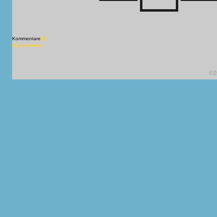
Kommentare
[X]
[X] schließen
©2