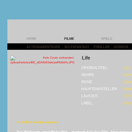
HOME
FILME
SPIELE
ACTION/ABENTEUER
|
SCI-FI/FANTASY
|
THRILLER
|
HORROR
|
Life
ORIGINALTITEL:
Life
GENRE:
Scien
REGIE:
Dani
HAUPTDARSTELLER:
Rebe
LAUFZEIT:
DVD (
LABEL:
Sony
02.08.2017 von Born2bewild