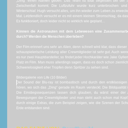
„Ding“ einen Namen geben. Das Team ist total begeistert bei der 
Zwischenfall kommt. Die Luftzufuhr wurde kurz unterbrochen und
Winterschlaf. Hugh versucht alles, um ihn wieder zum Leben zu erwecke
Mal. Letztendlich versucht er es mit einem kleinen Stromschlag, da das
Es funktioniert, doch leider nicht so wirklich wie geplant…
Können die Astronauten mit dem Lebewesen eine Zusammenarbeit
durch? Werden die Menschen überleben?
Der Film erinnert uns sehr an
Alien
, denn schnell wird klar, dass dieser
schauspielerische Leistung aller Crewmitglieder ist sehr gut. Auch we
es nur zwei Hauptdarsteller, so findet jeder Hochkaräter wie Jake Gyl
Platz im Film. Man muss allerdings sagen, dass es doch schon ziemlich
Schwerelosigkeit eher Tropfen denn Spritzer zu sehen sind.
Bildergalerie von Life (10 Bilder)
Der Sound der Blu-ray ist bombastisch und durch den erstklassig
hören, wo sich das „Ding“ gerade im Raum versteckt. Die Bildqualität 
Die Einstiegssequenzen lassen dich glauben, du wärst einer der A
Bewegungen der Crewmitglieder und man steht auch schon mal Kopf
durch einige Extras, die zum Beispiel zeigen, wie die Szenen der Sch
Erde entstanden sind.