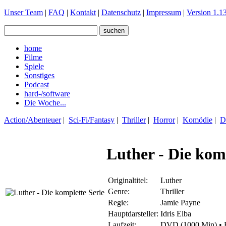
Unser Team
|
FAQ
|
Kontakt
|
Datenschutz
|
Impressum
|
Version 1.13
home
Filme
Spiele
Sonstiges
Podcast
hard-/software
Die Woche...
Action/Abenteuer
|
Sci-Fi/Fantasy
|
Thriller
|
Horror
|
Komödie
|
D
Luther - Die kom
Originaltitel:
Luther
Genre:
Thriller
Regie:
Jamie Payne
Hauptdarsteller:
Idris Elba
Laufzeit:
DVD (1000 Min) • 