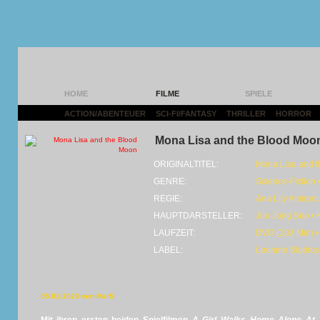
HOME
FILME
SPIELE
ACTION/ABENTEUER
|
SCI-FI/FANTASY
|
THRILLER
|
HORROR
|
Mona Lisa and the Blood Moo
ORIGINALTITEL:
Mona Lisa and 
GENRE:
Science-Fiction •
REGIE:
Ana Lily Amirpou
HAUPTDARSTELLER:
Jun Jong Seo • 
LAUFZEIT:
DVD (103 Min) •
LABEL:
Leonine Studios 
05.01.2023 von MarS