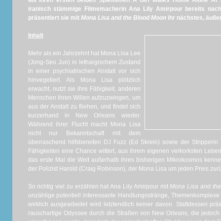
Mit ihren ersten beiden Spielfilmen
A Girl Walks Home Alone At
iranisch stämmige Filmemacherin Ana Lily Amirpour bereits nachh
präsentiert sie mit
Mona Lisa and the Blood Moon
ihr nächstes, äußer
Inhalt
Mehr als ein Jahrzehnt hat Mona Lisa Lee
(Jong-Seo Jun) in lethargischem Zustand
in einer psychiatrischen Anstalt vor sich
hinvegetiert. Als Mona Lisa plötzlich
erwacht, nutzt sie ihre Fähigkeit, anderen
Menschen ihren Willen aufzuzwingen, um
aus der Anstalt zu fliehen, und findet sich
kurzerhand in New Orleans wieder.
Während ihrer Flucht macht Mona Lisa
nicht nur Bekanntschaft mit dem
überraschend hilfsbereiten DJ Fuzz (Ed Skrein) sowie der Stripperin
Fähigkeiten eine Chance wittert, aus ihrem eigenen verkorksten Lebe
das erste Mal die Welt außerhalb ihres bisherigen Mikrokosmos kenne
der Polizist Harold (Craig Robinson), der Mona Lisa um jeden Preis zurüc
So richtig viel zu erzählen hat Ana Lily Amirpour mit
Mona Lisa and th
unzählige potentiell interessante Handlungsstränge, Themenkomplexe
wirklich ausgearbeitet wird letztendlich keiner davon. Stattdessen prä
rauschartige Odyssee durch die Straßen von New Orleans, die jedoc