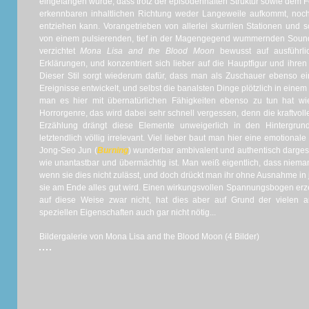
eingefangen wurde, dass trotz der episodenhaften Struktur sowie dem 
erkennbaren inhaltlichen Richtung weder Langeweile aufkommt, no
entziehen kann. Vorangetrieben von allerlei skurrilen Stationen und 
von einem pulsierenden, tief in der Magengegend wummernden Sound
verzichtet
Mona Lisa and the Blood Moon
bewusst auf ausführlic
Erklärungen, und konzentriert sich lieber auf die Hauptfigur und ihren
Dieser Stil sorgt wiederum dafür, dass man als Zuschauer ebenso e
Ereignisse entwickelt, und selbst die banalsten Dinge plötzlich in eine
man es hier mit übernatürlichen Fähigkeiten ebenso zu tun hat wie
Horrorgenre, das wird dabei sehr schnell vergessen, denn die kraftvol
Erzählung drängt diese Elemente unweigerlich in den Hintergru
letztendlich völlig irrelevant. Viel lieber baut man hier eine emotional
Jong-Seo Jun (
Burning
) wunderbar ambivalent und authentisch dargeste
wie unantastbar und übermächtig ist. Man weiß eigentlich, dass nieman
wenn sie dies nicht zulässt, und doch drückt man ihr ohne Ausnahme in 
sie am Ende alles gut wird. Einen wirkungsvollen Spannungsbogen er
auf diese Weise zwar nicht, hat dies aber auf Grund der vielen
speziellen Eigenschaften auch gar nicht nötig...
Bildergalerie von Mona Lisa and the Blood Moon (4 Bilder)