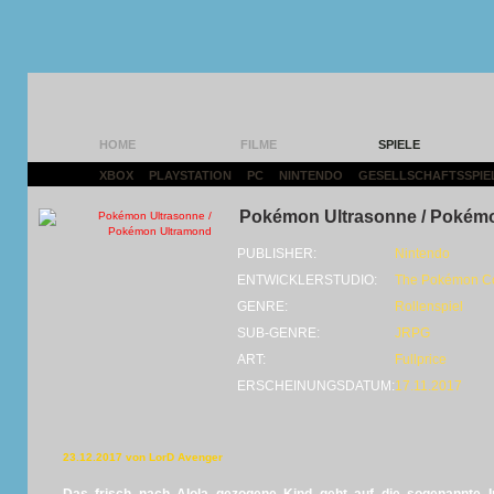
HOME
FILME
SPIELE
XBOX
|
PLAYSTATION
|
PC
|
NINTENDO
|
GESELLSCHAFTSSPIE
Pokémon Ultrasonne / Pokém
PUBLISHER:
Nintendo
ENTWICKLERSTUDIO:
The Pokémon C
GENRE:
Rollenspiel
SUB-GENRE:
JRPG
ART:
Fullprice
ERSCHEINUNGSDATUM:
17.11.2017
23.12.2017 von LorD Avenger