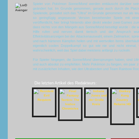
Spieler von
Pokémon Sonne/Mond
werden enttäuscht darüber sein
geändert hat. Im Grunde genommen, gerade auch durch die Platzi
Spielende, gestaltet sich das "Ultra" im Grunde genommen nur als te
so geringfügig angepasste Version bestehender Spiele mit ei
veröffentlicht, hier bringt Nintendo aber direkt wieder zwei Games zu
dass nichts von den Mängeln aus Sonne/Mond beseitigt wurde - die
Hilfe rufen und nerven damit tierisch und der Anspruch wur
Effektivitätsanzeigen bei der Attackenauswahl, einem Zielmarker, spr
und nach härteren Kämpfen heilen und mit wertvollen Items überhäuf
eigentlich coolen Doppelkampf so gut wie nie und nicht einmal
wahrscheinlich, weil das Spiel dabei meistens anfängt zu ruckeln.
Für Spieler hingegen, die
Sonne/Mond
übersprungen haben, sind
Ult
und auch absolut zu empfehlen. Mehr Pokémon zu fangen, ein paar z
mit zusätzlichen Inhalten, wie den Ultrabestien und Team Rainbow Roc
Die letzten Artikel des Redakteurs: