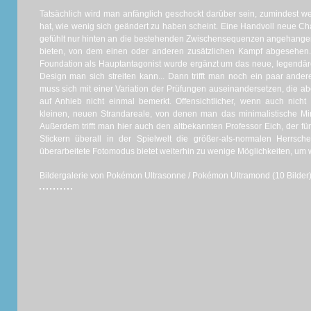
Tatsächlich wird man anfänglich geschockt darüber sein, zumindest
hat, wie wenig sich geändert zu haben scheint. Eine Handvoll neue Ch
gefühlt nur hinten an die bestehenden Zwischensequenzen angehang
bieten, von dem einen oder anderen zusätzlichen Kampf abgesehen
Foundation als Hauptantagonist wurde ergänzt um das neue, legend
Design man sich streiten kann... Dann trifft man noch ein paar and
muss sich mit einer Variation der Prüfungen auseinandersetzen, die ab
auf Anhieb nicht einmal bemerkt. Offensichtlicher, wenn auch nich
kleinen, neuen Strandareale, von denen man das minimalistische Min
Außerdem trifft man hier auch den altbekannten Professor Eich, der 
Stickern überall in der Spielwelt die größer-als-normalen Herrsch
überarbeitete Fotomodus bietet weiterhin zu wenige Möglichkeiten, um 
Bildergalerie von Pokémon Ultrasonne / Pokémon Ultramond (10 Bilder