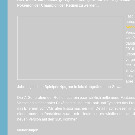
Das frisch nach Alola gezogene Kind geht auf die sogenannte I
Pokémon der Champion der Region zu werden...
Fas
euro
Sonn
Vers
wie
P
darst
2016
ursp
vorge
der 
eint
auszu
aber 
Jahren gleichen Spielprinzips, nur in leicht abgeänderten Gewand.
Die 7. Generation der Reihe hatte ein paar wirklich nette neue Features
Versionen altbekannter Pokémon mit neuem Look und Typ oder das Frei
das Erlernen von VMs überflüssig machen - im Detail nachzulesen im o
einem anderen Redakteur sowie mir. Heute soll es wirklich nur um d
neuen Version auf den 3DS kommen.
Neuerungen