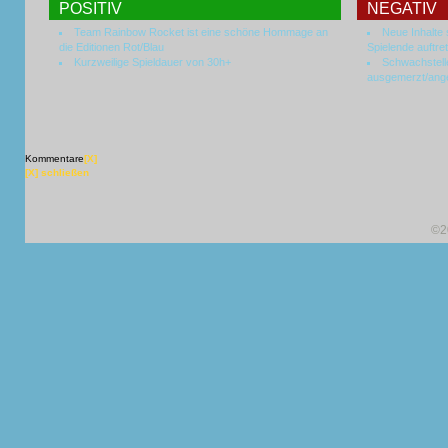
POSITIV
NEGATIV
Team Rainbow Rocket ist eine schöne Hommage an
Neue Inhalte
die Editionen Rot/Blau
Spielende auftre
Kurzweilige Spieldauer von 30h+
Schwachstell
ausgemerzt/ang
Kommentare
[X]
[X] schließen
©2