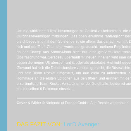
Um die wirklichen "Ultra"-Neuerungen zu Gesicht zu bekommen, die es
Durchhaltevermögen mitbringen. Das oben erwähnte "anfänglich" bed
gleichbedeutend mit dem Spielende sowie allem, das danach kommt. De
sich und der Top4-Champion wurde ausgetauscht - meinem Empfinden 
da der Champ aus
Sonne/Mond
nicht nur eine größere Herausford
Überraschung war. Geradezu überhäuft mit neuen Inhalten wird man 
gegen die neuen Ultrabestien antritt oder als absolutes Highlight g
Giovanni hat sich die Dimensionstore zunutze gemacht, die Bösewicht
und sein Team Rocket umgetauft, um nun Alola zu unterwerfen. S
Hommage an die ersten Editionen aus den 90ern und erinnert mit den 
ursprüngliche Team Rocket-Versteck unter der Spielhalle. Leider ist a
alle dieselben 6 Pokémon einsetzt...
Cover & Bilder ©
Nintendo of Europe GmbH - Alle Rechte vorbehalten
DAS FAZIT VON:
LorD Avenger