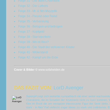
Folge 31 - Die Mars-Chroniken
Folge 32 - Die Luthors
Folge 33 - Mr. & Mrs Mxyzptlk
Folge 34 - Freund oder Feind
Folge 35 - Verbannung
Folge 36 - Belogen und betrogen
Folge 37 - Kopfgeld
Folge 38 - Starreporterin
Folge 39 - Wo ist Alex?
Folge 40 - Die Stadt der verlorenen Kinder
Folge 41 - Widerstand
Folge 42 - Kampf um die Erde
Cover & Bilder ©
www.sofahelden.de
DAS FAZIT VON:
LorD Avenger
Supergirl
zeigt sich weiterhin sympathisch mit einer weiter wachsende
Charaktere, die im Schatten der Krytonierin nicht zu kurz kommen. 
Klon im Rock die am wenigsten interessante Figur der Serie bleibt, 
stark - in Alex' Fall vielleicht sogar etwas zu stark und zeitintensi