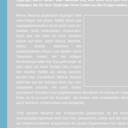
Supergirl wacht weiter über National City und stellt sich den v
entgegen, die ihr, ihrer Stadt oder ihren Lieben an den Kragen wollen..
Meine Skepsis gegenüber Supergirl hielt
viele Folgen der ersten Staffel stand und
zugegebenermaßen ist sie auch nach der
zweiten nicht vollkommen verklungen.
Nach wie vor wirkt es noch ziemlich
albern auf mich, wenn dieses zierliche,
kleine, blonde Mädchen die
aufgeplusterten Posen und Gesten eines
Superman imitiert, der die nötigen
Muskelberge dafür hat. Das geht sogar so
weit, dass ich beim Sichten des Covers
der zweiten Staffel ein wenig peinlich
berührt war. Darstellerin Meliisa Benoist
wirkt hier wie ein trotziges Kind, das sich
aufspielen möchte mit nach hinten
gezogenen Schultern und aufgeblasenem Brustkorb. So wenig ich Sup
finde, so ist es auch bei Supergirl - die beiden sind charakterlich a
auch identisch vorhersehbar und langweilig.
Trotz diesem Missmut der Protagonistin gegenüber, ist sie ei
zwangsläufig irgendwie doch ans Herz gewachsen, wobei sich die Serie 
die Nebencharaktere auszeichnet. Als großer Superhelden-Fan stehe i