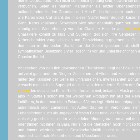
hier in Deutschland noch nicht sonderlich geläufig sind, obwohl sie ber
verbuchen. Seien es Martian Manhunter als letzter Überlebende
auftauchenden Helden Guardian und Mon-El. Ich liebe aber auch die
wie Karas Boss Cat Grant, die in dieser Staffel leider deutlich kürzer 
Winn, Karas knallharte Schwester Alex oder ebenfalls ganz neu dab
ständig eine Wiederholung von der Clark/Lex-Historie aus
Smallvi
Charaktere kommt zu kurz und Supergirl teilt sich ihre Sendezeit fa
Nebencharakter-Vorgeschichten und -Entwicklungen gegeben ist. Oh, 
dem man in der ersten Staffel nur die Stiefel gesehen hat, stellt
sympathischen Besetzung (Tyler Hoechlin) vor und unterstreicht noch 
Cousine ihm ist.
Abgesehen von den lieb gewonnenen Charakteren liegt der Fokus in 
auf zwei ganz anderen Dingen: Zum einen auf Aliens und zum anderen
hinter den Kulissen der Serie im umfangreichen, interessanten Bonusm
versucht man sich mit Supergirl deutlich von den anderen Serien de
Arrow
den deutlichen Krimi-Thriller-Ton annimmt, bekämpft Flash pri
also in Staffel 1 schon mit der weiblichen Protagonistin aus der Re
fortführen, in dem man einen Fokus auf Aliens legt. Nicht nur entpuppt s
außerirdisch oder zumindest mit Außerirdischen in Verbindung stehe
Lebensformen auch als ungewohnt festen Bestandteil der fiktiven Welt. 
vielseitig geschminkten oder verkleideten Aliens ganz normal mit de
oder trinken mit ihnen in Bars. Nur sind die Menschen noch nicht so t
und immer wiederkehrende Gesellschaftskritik macht deutlich, da
eigentlich auf reale Minderheiten und Missstände hinweist.