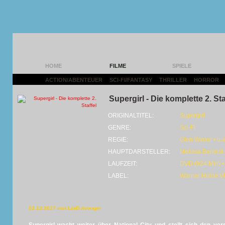
HOME
FILME
SPIELE
ACTION/ABENTEUER
|
SCI-FI/FANTASY
|
THRILLER
|
HORROR
|
Supergirl - Die komplette 2. Sta
ORIGINALTITEL:
Supergirl
GENRE:
Sci-Fi
REGIE:
Glen Winter • u.a
HAUPTDARSTELLER:
Melissa Benoist
LAUFZEIT:
DVD (924 Min) •
LABEL:
Warner Home V
02.12.2017 von LorD Avenger