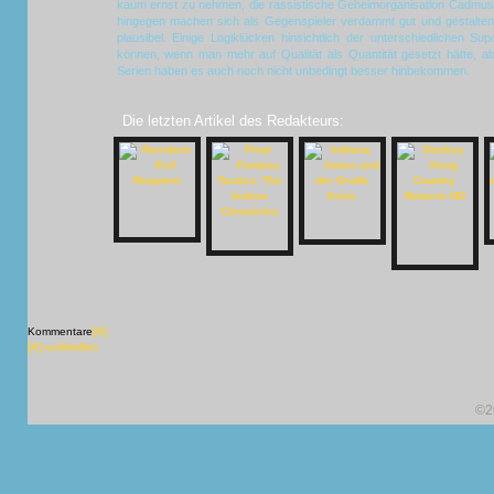
kaum ernst zu nehmen, die rassistische Geheimorganisation Cadmus 
hingegen machen sich als Gegenspieler verdammt gut und gestalte
plausibel. Einige Logiklücken hinsichtlich der unterschiedlichen Su
können, wenn man mehr auf Qualität als Quantität gesetzt hätte, 
Serien haben es auch noch nicht unbedingt besser hinbekommen.
Die letzten Artikel des Redakteurs:
Kommentare
[X]
[X] schließen
©2