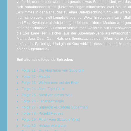
verflucht, denn immer wenn dort gerade etwas Gutes passiert, wie das
sich anbahnender Kuss (Letzteres sogar mindestens zwei Mal in dies
Schlimmes in der Nähe, das zu einer Unterbrechung führt - als wäre
nicht schon gekünstelt kompliziert genug. Weiterhin gibt es in zwei Sta
und Fast-Kryptonier als ich je in irgendeinem anderen Medium wahrge
mit eingeschlossen. Außerdem verbrät man weiterhin auf liebenswertewe
die Lois Lane (Teri Hatcher) aus der Superman-Serie als Antagonistin
Mann. Dass Dean Cain, Hatchers
Superman
aus den 90ern Karas Vater 
amüsantes Easteregg. Und glaubt Kara wirklich, dass niemand sie erken
an der Augenbraue?!
Enthalten sind folgende Episoden:
Folge 21 - Die Abenteuer von Supergirl
Folge 22 - Metallo
Folge 23 - Willkommen auf der Erde
Folge 24 - Alien Fight Club
Folge 25 - Nicht von dieser Welt
Folge 26 - Lebensernergie
Folge 27 - Supergirl vs Cyborg Superman
Folge 28 - Projekt Medusa
Folge 29 - Flucht vom Sklaven-Mond
Folge 30 - Helden wie diese