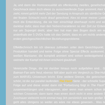
Ja, und dann die Homosexualität als offenkundig zweites, gesellscha
Geschmack dann doch etwas zu ausschweifende Züge annimmt. Alex' Ou
zieht, nimmt gefühlt mehr Zeit der Sendung in Anspruch als sämtliche 
der finalen Schlacht noch drauf gerechnet. Alex ist einer meiner Lieb
mich die Entwicklung, die sie hier einschlägt überhaupt nicht und w
dankbar dafür, dass man den Nebencharakteren so viel Zeit zur Entwic
nur um Supergirl dreht, aber hier hat man den Bogen doch ein w
anderthalb der 5 DVDs hatte ich das Gefühl, dass es um nichts ander
ersten gleichgeschlechtlichen Beziehungsprobleme.
Effekttechnisch bin ich überaus zufrieden unter dem Gesichtspunkt
Produktion handelt und keine Folge ohne Special Effects auskommt. 
weißen Marsianer, die komplett animiert sind wirken weitestgehend r
vielmehr der Kampf mit ihnen erscheint glaubhaft.
Vereinzelte Dinge, die mir darüber hinaus noch aufgefallen sind...
Batman
-Fan sehr freut, ebenso fällt aber auch ein Vergleich zu She-H
zum MARVEL-Universum bricht. Eine weitere Grenze, die gebrochen
schön, ist die zur parallel laufenden
The Flash
-Serie - der schnelle Su
Folge auf und diese endet dann mit "Fortsetzung folgt in
The Flash
zusammenhängen und interagieren, aber wenn man einem schon d
solchen Crossover, dann kann man einen doch nicht in eine andere 
Zuschauer vielleicht nicht einmal mag (Ich persönlich war kein großer
geht alles übrigens so weiter als wäre nie etwas gewesen... Was 