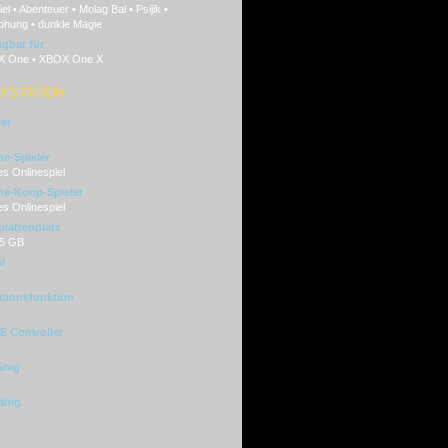
el • Abenteuer • Molag Bal • Psijik •
ohung • dunkle Magie
ügbar für
 One • XBOX One X
AYSTATION
ler
ne-Spieler
s Onlinespiel
ne-Koop-Spieler
s Onlinespiel
plattenplatz
85 GB
V
ationsfunktion
 Controller
ähig
ähig