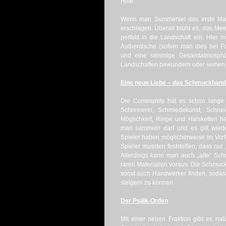
Hilfe.
Wenn man Summerset das erste Mal b
erschlagen. Überall blüht es, das Me
perfekt in die Landschaft ein. Hier 
Authentische (sofern man dies bei 
und eine stimmige Gesamtatmosph
Landschaften bewundern oder seinen
Eine neue Liebe – das Schmuckhan
Die Community hat es schon lange 
Schreinerei, Schmiedekunst, Schne
Möglichkeit, Ringe und Halsketten her
man sammeln darf und es gilt wieder
Spieler haben möglicherweise im Vorf
Spieler mussten feststellen, dass nur
Allerdings kann man auch „alte“ Sch
raren Materialien voraus. Die Schmuck
sonst auch Handwerker finden, soda
steigern zu können.
Der Psijik-Orden
Mit einer neuen Fraktion gibt es natü