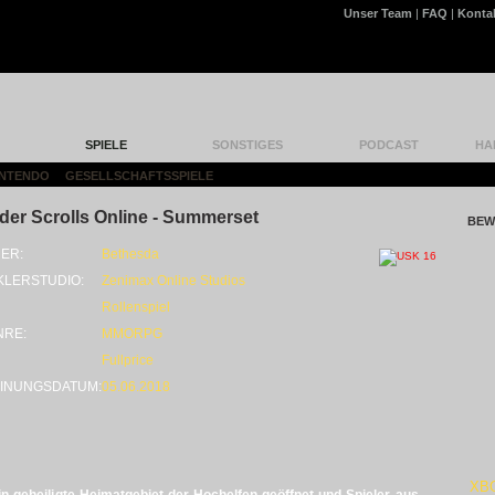
Unser Team
|
FAQ
|
Konta
SPIELE
SONSTIGES
PODCAST
HA
INTENDO
|
GESELLSCHAFTSSPIELE
|
der Scrolls Online - Summerset
BEW
ER:
Bethesda
KLERSTUDIO:
Zenimax Online Studios
Rollenspiel
NRE:
MMORPG
Fullprice
INUNGSDATUM:
05.06.2018
XB