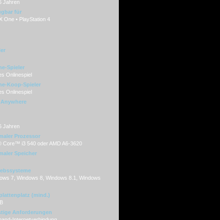
6 Jahren
ügbar für
 One • PlayStation 4
ler
ne-Spieler
s Onlinespiel
ne-Koop-Spieler
s Onlinespiel
-Anywhere
6 Jahren
maler Prozessor
l® Core™ i3 540 oder AMD A6-3620
maler Speicher
iebssysteme
ows 7, Windows 8, Windows 8.1, Windows
plattenplatz (mind.)
B
tige Anforderungen
band-Internetverbindung