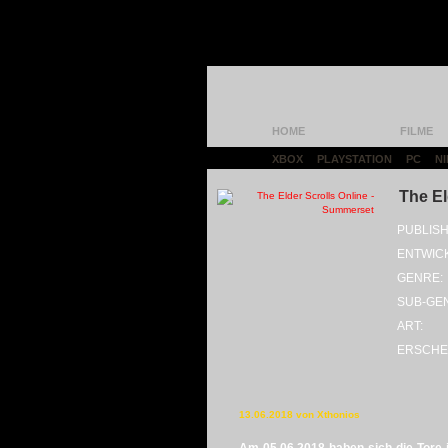
HOME
FILME
XBOX
|
PLAYSTATION
|
PC
|
N
The El
PUBLISH
ENTWIC
GENRE:
SUB-GE
ART:
ERSCHE
13.06.2018 von Xthonios