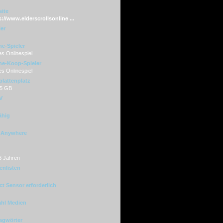
ite
s://www.elderscrollsonline ...
ler
ne-Spieler
s Onlinespiel
ne-Koop-Spieler
s Onlinespiel
plattenplatz
85 GB
V
ähig
-Anywhere
6 Jahren
enlisten
ct Sensor erforderlich
hl Medien
agwörter