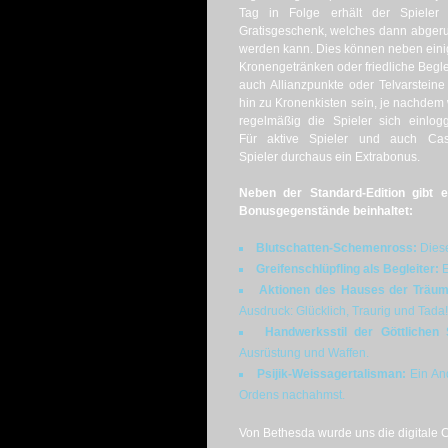
Tag in Folge erhält der Spieler 
Gratisgeschenk, welches dann abger
werden kann. Dies können neben ein
Kronengetränken oder friedliche Begle
auch Allianzpunkte oder Telvarsteine
hin zu Kronenkisten sein, je nachdem
regelmäßig die Spieler sich einlog
Für aktive Spieler und auch Cas
Spieler durchaus ein Extrabonus.
Neben der Standard-Edition gibt e
Bonusgegenstände beinhaltet:
Blutschatten-Schemenross:
Diese
Greifenschlüpfling als Begleiter:
E
Aktionen des Hauses der Träum
Ausdruck: Glücklich, Traurig und Tada!
Handwerksstil der Göttlichen 
Ausrüstung und Waffen.
Psijik-Weissagertalisman:
Ein And
Ordens nachahmst.
Von Bethesda wurde uns die digitale Co