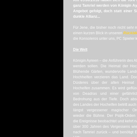
Am 05.06.2018 haben sich die Tore i
ganz Tamriel werden von Königin Ay
Angebot gefolgt, doch statt einer 
dunkle Allianz...
Für Jene, die bisher noch nicht sehr 
einen kurzen Blick in unseren
Rückbli
die Konsoleros unter uns, PC Spieler k
Die Welt
Königin Ayreen – die Anführerin des A
werden sollen. Die Heimat der Hoc
Blühende Gärten, wundervolle Lands
Hochhelfen verzieren das Land. Doc
Düsteres über der alten Heimat 
Hochelfen zusammen. Es wird geflüst
von Deadras und einer gefährlic
Bedrohung aus der Tiefe. Doch abs
des Landes der Hochelfen betritt auch
längst vergessener magischer Or
wieder die Bühne. Der Psijik-Orden
die Ereignisse beobachtet und kehrt 
über 300 Jahren des Vergessens wi
nach Tamriel zurück – und benötigt 