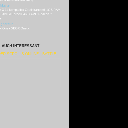
ikkarte
ct X 11-kompatible Grafikkarte mit 1GB RAM
DIA® GeForce® 460 / AMD Radeon™
)
ügbar für
 One • XBOX One X
AUCH INTERESSANT
ER SCROLLS ONLINE - BATTLE-...