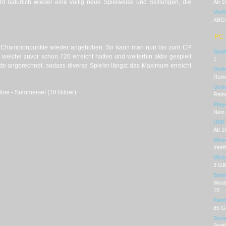
cht natürlich wieder eine völlig neue Spielweise und Skillungen, die
Ab 1
Verf
XBOX
PC
er Championpunkte wieder angehoben. So kann man nun bis zum CP
Spie
, welche zuvor schon 720 erreicht hatten und weiterhin aktiv gespielt
1
te angerechnet, sodass diverse Spieler längst das Maximum erreicht
Onli
Reine
Onli
line - Summerset (18 Bilder)
Reine
Play
Nein
USK
Ab 1
Mini
Inte
Mini
3 GB
Betr
Wind
10
Fest
85 G
Sons
Breit