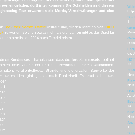
n geheiligte Heimatgebiet der Hochelfen geöffnet und Spieler aus
reen eingeladen, dorthin zu kommen. Die Sofahelden sind diesem
Webs
Sightseeing Tour erwarteten sie Morde, Verschwörungen und eine
http
Spie
1
mit
The Elder Scrolls Online
vertraut sind, für den lohnt es sich,
HIER
Onli
ck
zu werfen. Seit nun etwas mehr als drei Jahren gibt es das Spiel für
Reine
önnen bereits seit 2014 nach Tamriel reisen.
Onli
Reine
Fest
ca. 
ldmeri-Bündnisses – hat erlassen, dass die Tore Summersets geöffnet
HDT
4K
helfen heißt Abenteurer und alle Bewohner Tamriels willkommen.
3D-f
chaften, korallenbefleckte Strände und die grazilen Bauwerke der
Nein
h wo es Licht gibt, gibt es auch Dunkelheit.
Es braut sich etwas
Play
der
Nein
ert,
USK
hen
Ab 1
eits
Best
 ein
Ja
den
Kine
 hat
Nein
nach
Anza
eder
1
Eure
Schl