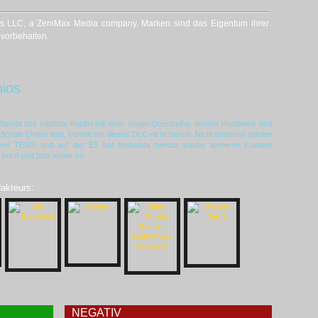
s LLC, a ZeniMax Media company. Marken sind das Eigentum ihrer
 vorbehalten.
ios
ethesda das nächste Kapitel mit einer neuen Questreihe, neuem Handwerk und
 Scrolls Online
liebt, kommt um dieses DLC nicht herum. Nicht umsonst spielen
ieler TESO und auf der E3 hat Bethesda bereits wieder weiteren Content
och und bitte weiter so.
dakteurs:
NEGATIV