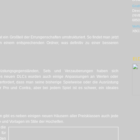
Graf
Dire
(NVI
6850
Verf
XBOX
ein Großteil der Errungenschaften umstrukturiert. So findet man jetzt
n einem entsprechenden Ordner, was definitiv zu einer besseren
ELD
üstungsgegenständen, Sets und Verzauberungen haben sich
es neuen DLCs wurden auch einige Anpassungen an Werten oder
rfordert, dass man seine bisherige Spielweise oder die Ausrüstung
 Pro und Contra, aber bei jedem Spiel ist es schwer, ein ideales
den gibt es neben einigen neuen Häusern aller Preisklassen auch jede
und Vorlagen im Stile der Hochelfen.
 die
für
eden