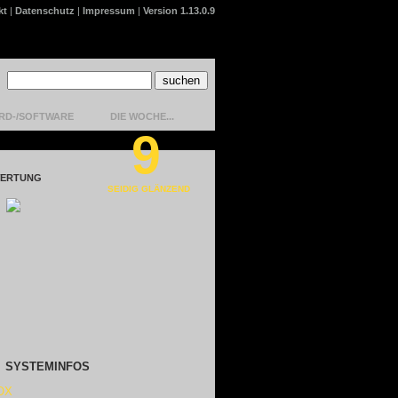
kt
|
Datenschutz
|
Impressum
|
Version 1.13.0.9
RD-/SOFTWARE
DIE WOCHE...
9
ERTUNG
SEIDIG GLÄNZEND
SYSTEMINFOS
OX