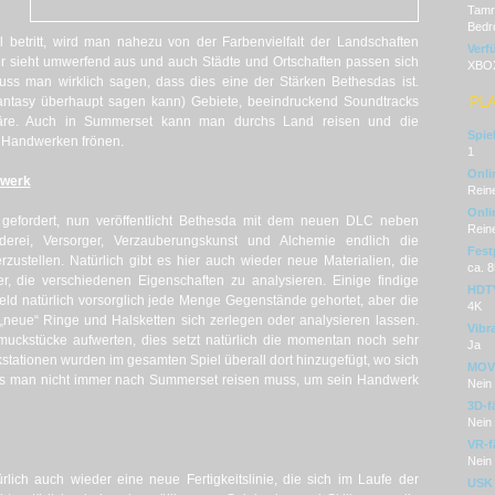
Tamri
Bedr
etritt, wird man nahezu von der Farbenvielfalt der Landschaften
Verf
er sieht umwerfend aus und auch Städte und Ortschaften passen sich
XBOX
muss man wirklich sagen, dass dies eine der Stärken Bethesdas ist.
Fantasy überhaupt sagen kann) Gebiete, beeindruckend Soundtracks
PL
äre. Auch in Summerset kann man durchs Land reisen und die
Spie
 Handwerken frönen.
1
Onli
dwerk
Reine
Onli
gefordert, nun veröffentlicht Bethesda mit dem neuen DLC neben
Reine
iderei, Versorger, Verzauberungskunst und Alchemie endlich die
Fest
zustellen. Natürlich gibt es hier auch wieder neue Materialien, die
ca. 
, die verschiedenen Eigenschaften zu analysieren. Einige findige
HDT
eld natürlich vorsorglich jede Menge Gegenstände gehortet, aber die
4K
 „neue“ Ringe und Halsketten sich zerlegen oder analysieren lassen.
Vibr
muckstücke aufwerten, dies setzt natürlich die momentan noch sehr
Ja
stationen wurden im gesamten Spiel überall dort hinzugefügt, wo sich
MOVE
ss man nicht immer nach Summerset reisen muss, um sein Handwerk
Nein
3D-f
Nein
VR-f
Nein
rlich auch wieder eine neue Fertigkeitslinie, die sich im Laufe der
USK