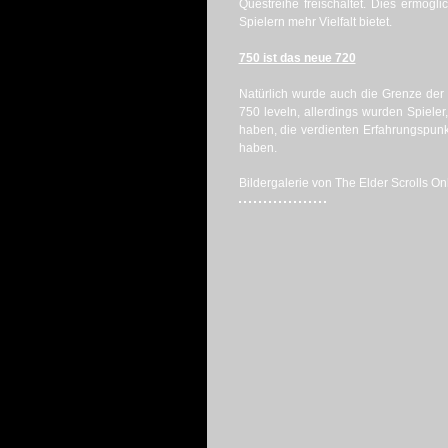
Questreihe freischaltet. Dies ermögli
Spielern mehr Vielfalt bietet.
750 ist das neue 720
Natürlich wurde auch die Grenze d
750 leveln, allerdings wurden Spieler
haben, die verdienten Erfahrungspunk
haben.
Bildergalerie von The Elder Scrolls On