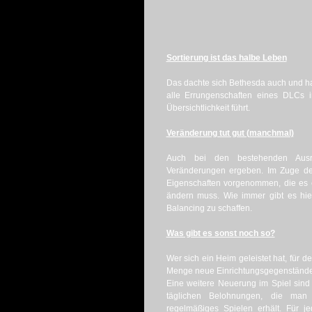
Sortierung ist das halbe Leben
Das dachte sich Bethesda auch und hat 
alle Errungenschaften eines DLCs i
Übersichtlichkeit führt.
Veränderung tut gut (manchmal)
Auch bei den bestehenden Ausr
Veränderungen ergeben. Im Zuge d
Eigenschaften vorgenommen, die es e
ändern muss. Wie immer gibt es hier
Balancing zu schaffen.
Was gibt es sonst noch so?
Wer sich ein Heim geleistet hat, für 
Menge neue Einrichtungsgegenstände 
Eine weitere Neuerung im Spiel sind
täglichen Belohnungen, die man 
regelmäßiges Spielen erhält. Für j