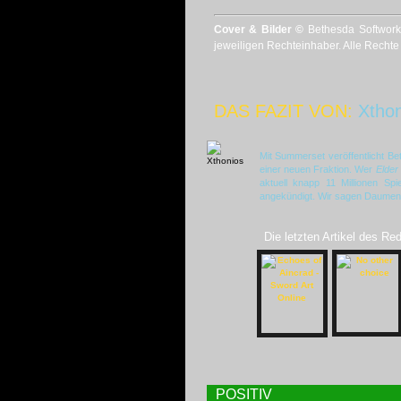
Cover & Bilder ©
Bethesda Softwork
jeweiligen Rechteinhaber. Alle Rechte
DAS FAZIT VON:
Xthon
Mit Summerset veröffentlicht B
einer neuen Fraktion. Wer
Elder
aktuell knapp 11 Millionen Sp
angekündigt. Wir sagen Daumen h
Die letzten Artikel des Re
POSITIV