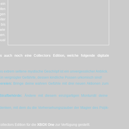
ein
ufen
igen
iter
 bis
 wie
gen.
ual
s auch noch eine Collectors Edition, welche folgende digitale
s extrem seltene mystische Geschöpf ist ein unvergesslicher Anblick.
in vergnügter Gefährte, dessen kindliche Possen urkomisch sind!
ereien:
Bringe deine wahren Gefühle mit drei neuen Aktionen zum
Strafbehörde:
Ändere mit diesem einzigartigen Monturstil deine
enken, mit dem du die Vorhersehungszauber der Magier des Psijik-
llectors Edition für die
XBOX One
zur Verfügung gestellt.