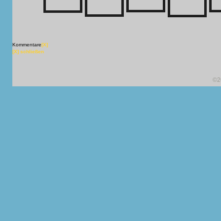
Kommentare
[X]
[X] schließen
©2