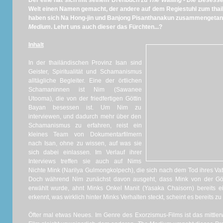
Der eine hat sich mit seinem Drehbuch zu
The Wailing - Die Besess
Welt einen Namen gemacht, der andere auf dem Regiestuhl zum thai
haben sich Na Hong-jin und Banjong Pisanthanakun zusammengetan
Medium
. Lehrt uns auch dieser das Fürchten...?
Inhalt
In der thailändischen Provinz Isan sind
Geister, Spiritualität und Schamanismus
alltägliche Begleiter. Eine der örtlichen
Schamaninnen ist Nim (Sawanee
Utooma), die von der friedfertigen Göttin
Bayan besessen ist. Um Nim zu
interviewen, und dadurch mehr über den
Schamanismus zu erfahren, reist ein
kleines Team von Dokumentarfilmern
nach Isan, ohne zu wissen, auf was sie
sich dabei einlassen. Im Verlauf ihrer
Interviews treffen sie auch auf Nims
Nichte Mink (Narilya Gulmongkolpech), die sich nach dem Tod ihres V
Doch während Nim zunächst davon ausgeht, dass Mink von der Gö
erwählt wurde, ahnt Minks Onkel Manit (Yasaka Chaisorn) bereits 
erkennt, was wirklich hinter Minks Verhalten steckt, scheint es bereits zu 
Öfter mal etwas Neues. Im Genre des Exorzismus-Films ist das mittler