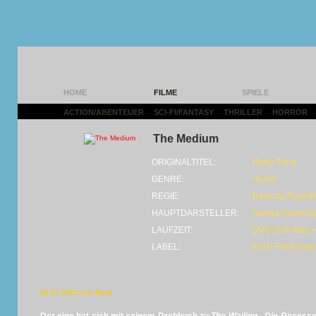
HOME
FILME
SPIELE
ACTION/ABENTEUER
|
SCI-FI/FANTASY
|
THRILLER
|
HORROR
|
The Medium
ORIGINALTITEL:
Rang Song
GENRE:
Horror
REGIE:
Banjong Pisant
HAUPTDARSTELLER:
Narilya Gulmon
LAUFZEIT:
DVD (125 Min) •
LABEL:
Koch Films Gm
20.07.2022 von MarS