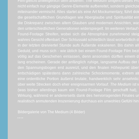
Film gleicht unweigerlich dem anderen.
The Medium
umgeht dieses Pro
nicht einfach nur gängige Genre-Elemente aufbereitet, sondern gleichz
miteinander vermischt. Alles startet als eine Art Mockumentary, führt d
die gesellschaftlichen Grundlagen wie Aberglaube und Spiritualität ein.
die Diskrepanz zwischen altem Glauben und modernen Ansichten, was 
den unterschiedlichen Generationen widerspiegelt. Im weiteren Verlauf
Found-Footage Streifen, wobei sich die Atmosphäre zunehmend steig
wahres Gesicht offenbart. Der Schlussakt schließlich lässt wortwörtlich d
in der letzten dreiviertel Stunde aufs Äußerste eskalieren. Bis dahin 
Geduld, und muss sich - wie üblich bei einem Found-Footage Film be
völlig auf das Geschehen einlassen, denn ansonsten dürften einem di
lang erscheinen. Gerade der anfänglich ruhige, langsame Aufbau der Er
den Spannungsbogen erst ausreizt, und den finalen Höhepunkt über
entschädigen spätestens dann zahlreiche Schockmomente, extrem a
eine ordentliche Portion äußerst brutale, handwerklich sehr ansehnli
über weite Strecken doch eher ereignisarmen Vorlauf.
The Medium
ist 
(was bisher allerdings kaum ein Found-Footage Film geschafft hat), v
Wirkung, während er andererseits dank des hervorragenden Finales un
realistisch anmutenden Inszenierung durchaus ein unwohles Gefühl hint
Bildergalerie von The Medium (4 Bilder)