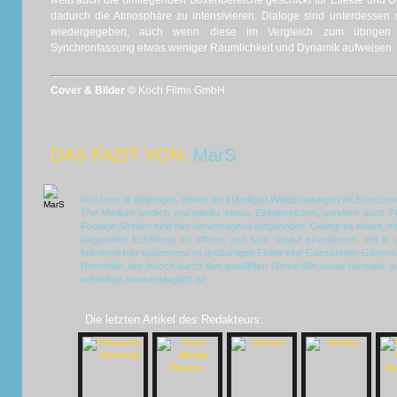
weiß auch die umliegenden Boxenbereiche geschickt für Effekte und
dadurch die Atmosphäre zu intensivieren. Dialoge sind unterdessen 
wiedergegeben, auch wenn diese im Vergleich zum übrigen
Synchronfassung etwas weniger Räumlichkeit und Dynamik aufweisen.
Cover & Bilder ©
Koch Films GmbH
DAS FAZIT VON:
MarS
Nicht nur all diejenigen, denen die ständigen Wiederholungen im Exorzism
The Medium
endlich mal wieder etwas Einfallsreiches, sondern auch
Footage Streifen sind hier hervorragend aufgehoben. Gelingt es einem, s
langsamen Erzählung zu öffnen, und sich darauf einzulassen, tief in 
bekommt hier spätestens im großartigen Finale eine Ganzkörper-Gänseha
Horrorfilm, der jedoch durch den gewählten Genre-Mix sowie die stark a
unbedingt massentauglich ist.
Die letzten Artikel des Redakteurs: