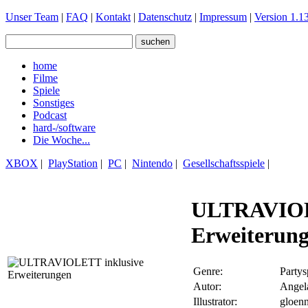
Unser Team
|
FAQ
|
Kontakt
|
Datenschutz
|
Impressum
|
Version 1.13
home
Filme
Spiele
Sonstiges
Podcast
hard-/software
Die Woche...
XBOX
|
PlayStation
|
PC
|
Nintendo
|
Gesellschaftsspiele
|
ULTRAVIOL
Erweiterun
Genre:
Partys
Autor:
Angel
Illustrator:
gloen