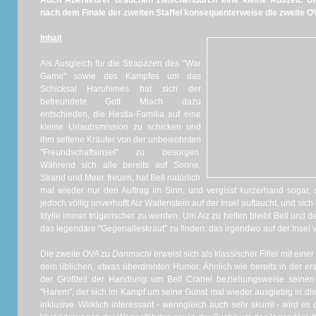
Auch Abenteurer brauchen zwischendurch eine kleine Auszeit. U
nach dem Finale der zweiten Staffel konsequenterweise die zweite 
Inhalt
Als Ausgleich für die Strapazen des "War
Game" sowie des Kampfes um das
Schicksal Haruhimes hat sich der
befreundete Gott Miach dazu
entschieden, die Hestia-Familia auf eine
kleine Urlaubsmission zu schicken und
ihm seltene Kräuter von der unbewohnten
"Freundschaftsinsel" zu besorgen.
Während sich alle bereits auf Sonne,
Strand und Meer freuen, hat Bell natürlich
mal wieder nur den Auftrag im Sinn, und vergisst kurzerhand sogar
jedoch völlig unverhofft Aiz Wallenstein auf der Insel auftaucht, und sic
Idylle immer trügerischer zu werden. Um Aiz zu helfen bleibt Bell und d
das legendäre "Gegenalleskraut" zu finden, das irgendwo auf der Insel ver
Die zweite OVA zu
Danmachi
erweist sich als klassischer Filler mit ein
dem üblichen, etwas überdrehten Humor. Ähnlich wie bereits in der er
der Großteil der Handlung um Bell Cranel beziehungsweise seinen
"Harem", der sich im Kampf um seine Gunst mal wieder ausgiebig in d
inklusive. Wirklich interessant - wenngleich auch sehr skurril - wird e