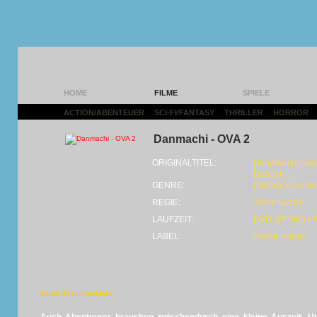
HOME
FILME
SPIELE
ACTION/ABENTEUER
|
SCI-FI/FANTASY
|
THRILLER
|
HORROR
|
Danmachi - OVA 2
ORIGINALTITEL:
Dungeon ni Deai
Darou k ...
GENRE:
Fantasy • Come
REGIE:
Yōhei Suzuki
LAUFZEIT:
DVD (25 Min) • 
LABEL:
Anime House
15.04.2021 von MarS