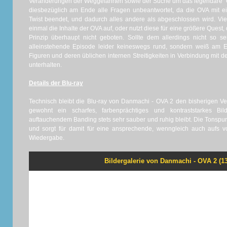
Veränderungen der Weggefährten sowie der Suche um das legendäre "Ge
diesbezüglich am Ende alle Fragen unbeantwortet, da die OVA mit e
Twist beendet, und dadurch alles andere als abgeschlossen wird. Viell
einmal die Inhalte der OVA auf, oder nutzt diese für eine größere Quest
Prinzip überhaupt nicht geboten. Sollte dem allerdings nicht so s
alleinstehende Episode leider keineswegs rund, sondern weiß am E
Figuren und deren üblichen internen Streitigkeiten in Verbindung mi
unterhalten.
Details der Blu-ray
Technisch bleibt die Blu-ray von Danmachi - OVA 2 den bisherigen Verö
gewohnt ein scharfes, farbenprächtiges und kontraststarkes B
auftauchendem Banding stets sehr sauber und ruhig bleibt. Die Tonspur
und sorgt für damit für eine ansprechende, wenngleich auch aufs 
Wiedergabe.
Bildergalerie von Danmachi - OVA 2 (13