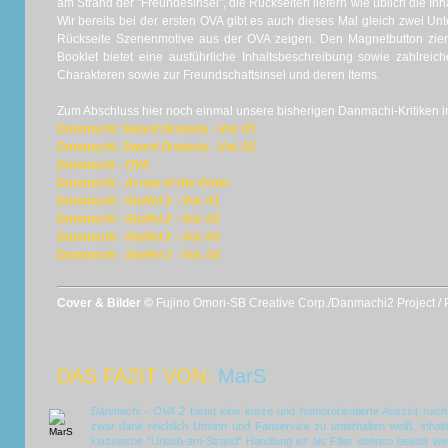
am Strand der "Freundesinsel", die Rückseiten liefern wie üblich die In
Wir bereits bei der ersten OVA gibt es auch dieses Mal gleich zwei Unte
Rückseite Szenenmotive aus der OVA zeigen. Den Magnetbutton ziert
Booklet bietet eine ausführliche Inhaltsbeschreibung sowie zahlreic
Charakteren sowie zur Freundschaftsinsel und deren Items.
Zum Abschluss hier noch einmal unsere bisherigen Danmachi-Kritiken in
Danmachi: Sword Oratoria - Vol. 01
Danmachi: Sword Oratoria - Vol. 02
Danmachi - OVA
Danmachi - Arrow of the Orion
Danmachi - Staffel 2 - Vol. 01
Danmachi - Staffel 2 - Vol. 02
Danmachi - Staffel 2
- Vol. 03
Danmachi - Staffel 2 - Vol. 04
Cover & Bilder ©
Fujino Omori-SB Creative Corp./Danmachi2 Project / 
DAS FAZIT VON:
MarS
Danmachi - OVA 2
bietet eine kurze und humororientierte Auszeit nach 
zwar dank reichlich Unsinn und Fanservice zu unterhalten weiß, inhalt
klassische "Urlaub-am-Strand" Handlung ist als Filler ebenso beliebt wie