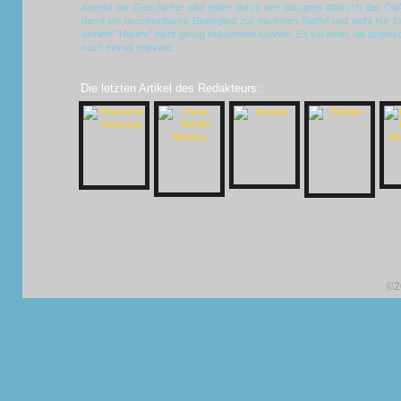
Aspekt der Geschichte wird leider durch den abrupten Abbruch der OVA
damit ein unscheinbares Bindeglied zur nächsten Staffel und wohl nur für
seinem "Harem" nicht genug bekommen können. Es sei denn, die abgebroch
noch einmal relevant...
Die letzten Artikel des Redakteurs:
©2