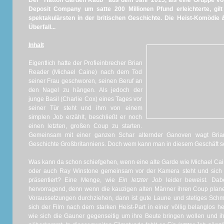
Der "Hatton Garden Raub" aus dem Jahr 2015, als eine Gruppe vo
Deposit Company um satte 200 Millionen Pfund erleichterte, gil
spektakulärsten in der britischen Geschichte. Die Heist-Komödie
Überfall...
Inhalt
Eigentlich hatte der Profieinbrecher Brian
Reader (Michael Caine) nach dem Tod
seiner Frau geschworen, seinen Beruf an
den Nagel zu hängen. Als jedoch der
junge Basil (Charlie Cox) eines Tages vor
seiner Tür steht und ihm von einem
simplen Job erzählt, beschließt er noch
einen letzten, großen Coup zu starten.
Gemeinsam mit einer ganzen Schar alternder Ganoven wagt Bri
Geschichte Großbritanniens. Doch wem kann man in diesem Geschäft sc
Was kann da schon schiefgehen, wenn eine alte Garde wie Michael Ca
oder auch Ray Winstone gemeinsam vor der Kamera steht und sich a
präsentiert? Eine Menge, wie
Ein letzter Job
leider beweist. Dabei
hervorragend, denn wenn die kauzigen alten Männer ihren Coup plan
Voraussetzungen durchziehen, dann ist gute Laune und stetiges Schmunz
sich der Film nach dem starken Heist-Part in einer völlig belanglos h
wie sich die Gauner gegenseitig um ihre Beute bringen wollen und i