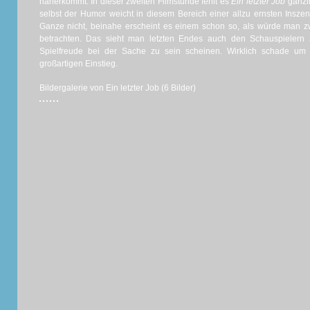
näherkommt. In dieser zweiten Filmstunde fehlt es
Ein letzter Job
gänzl
selbst der Humor weicht in diesem Bereich einer allzu ernsten Inszeni
Ganze nicht, beinahe erscheint es einem schon so, als würde man zw
betrachten. Das sieht man letzten Endes auch den Schauspielern 
Spielfreude bei der Sache zu sein scheinen. Wirklich schade u
großartigen Einstieg.
Bildergalerie von Ein letzter Job (6 Bilder)