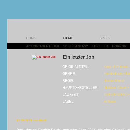
HOME
FILME
SPIELE
ACTION/ABENTEUER
|
SCI-FI/FANTASY
|
THRILLER
|
HORROR
|
Ein letzter Job
ORIGINALTITEL:
King of Thieves
GENRE:
Heist-Movie • K
REGIE:
James Marsh
HAUPTDARSTELLER:
Michael Caine •
LAUFZEIT:
DVD (103 Min) •
LABEL:
Arthaus
02.09.2019 von MarS