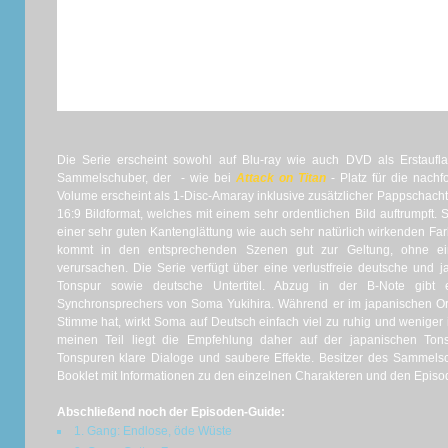
Die Serie erscheint sowohl auf Blu-ray wie auch DVD als Erstauflag
Sammelschuber, der - wie bei
Attack on Titan
- Platz für die nachf
Volume erscheint als 1-Disc-Amaray inklusive zusätzlicher Pappschachte
16:9 Bildformat, welches mit einem sehr ordentlichen Bild auftrumpft
einer sehr guten Kantenglättung wie auch sehr natürlich wirkenden F
kommt in den entsprechenden Szenen gut zur Geltung, ohne ein
verursachen. Die Serie verfügt über eine verlustfreie deutsche und
Tonspur sowie deutsche Untertitel. Abzug in der B-Note gibt
Synchronsprechers von Soma Yukihira. Während er im japanischen Orig
Stimme hat, wirkt Soma auf Deutsch einfach viel zu ruhig und weniger
meinen Teil liegt die Empfehlung daher auf der japanischen Tonsp
Tonspuren klare Dialoge und saubere Effekte. Besitzer des Sammels
Booklet mit Informationen zu den einzelnen Charakteren und den Episo
Abschließend noch der Episoden-Guide:
1. Gang: Endlose, öde Wüste