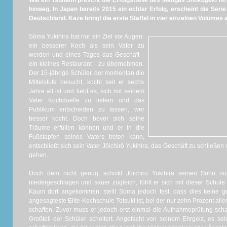
Wie ein Tsunami prescht die Erfolgswelle des Mangas
Shokugeki n
hinweg. In Japan bereits 2015 ein echter Erfolg, erscheint die Serie
Deutschland. Kaze bringt die erste Staffel in vier einzelnen Volumes 
Sōma Yukihira hat nur ein Ziel vor Augen:
ein besserer Koch als sein Vater zu
werden und eines Tages das Geschäft -
ein kleines Restaurant - zu übernehmen.
Der 15-jährige Schüler, der momentan die
Mittelstufe besucht, kocht seit er sechs
Jahre alt ist und liebt es, sich mit seinem
Vater Kochduelle zu liefern und das
Publikum entscheiden zu lassen, wer
besser kocht. Doch bevor sich seine
Träume erfüllen können und er in die
Fußstapfen seines Vaters treten kann,
entschließt sich sein Vater Jōichirō Yukihira, das Geschäft zu schließen
gehen.
Doch dem nicht genug, schickt Jōichirō Yukihira seinen Sohn n
niedergeschlagen und sauer zugleich, fühlt er sich mit dieser Schule
Kaum dort angekommen, stellt Soma jedoch fest, dass dies keine ge
angesagteste Elite-Kochschule Totsuki ist, bei der nur zehn Prozent all
schaffen. Zuvor muss er jedoch erst einmal die Aufnahmeprüfung scha
Großteil der Schüler scheitert. Angefacht von seinem Ehrgeiz, es se