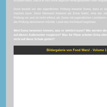
schaffen kann, macht er sich ohne jegliche Hintergedanken oder Ängste
Doch bereits vor der eigentlichen Prüfung beweist Soma, dass er sic
machen kann. Denn Niemand Anderes als Erina Nakiri, eine der ze
Prüfung vor und ist nicht erfreut, als Soma mit jugendlichen Leichtsin
die Prüfung absolvieren möchte. Lasst das Kochduell beginnen.
Wird Soma beweisen können, was er wirklich kann? Wie werden die
auf diesen Außenseiter reagieren? Was für Pläne arbeitet Erina all
nicht auf diese Schule gehört?
Bildergalerie von Food Wars! - Volume 1 