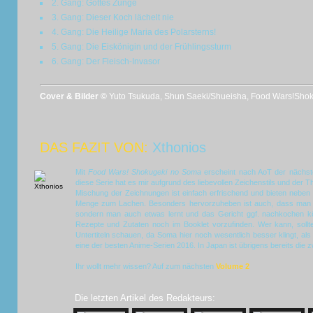
2. Gang: Gottes Zunge
3. Gang: Dieser Koch lächelt nie
4. Gang: Die Heilige Maria des Polarsterns!
5. Gang: Die Eiskönigin und der Frühlingssturm
6. Gang: Der Fleisch-Invasor
Cover & Bilder ©
Yuto Tsukuda, Shun Saeki/Shueisha, Food Wars!Sho
DAS FAZIT VON:
Xthonios
Mit
Food Wars! Shokugeki no Soma
erscheint nach AoT der nächst
diese Serie hat es mir aufgrund des liebevollen Zeichenstils und der 
Mischung der Zeichnungen ist einfach erfrischend und bieten nebe
Menge zum Lachen. Besonders hervorzuheben ist auch, dass man n
sondern man auch etwas lernt und das Gericht ggf. nachkochen k
Rezepte und Zutaten noch im Booklet vorzufinden. Wer kann, sollt
Untertiteln schauen, da Soma hier noch wesentlich besser klingt, a
eine der besten Anime-Serien 2016. In Japan ist übrigens bereits die z
Ihr wollt mehr wissen? Auf zum nächsten
Volume 2
Die letzten Artikel des Redakteurs: