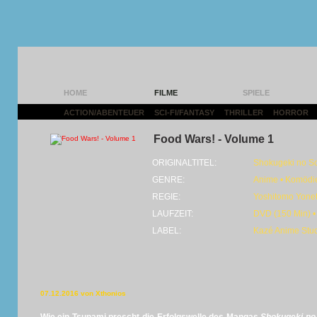
HOME
FILME
SPIELE
ACTION/ABENTEUER
|
SCI-FI/FANTASY
|
THRILLER
|
HORROR
|
Food Wars! - Volume 1
ORIGINALTITEL:
Shokugeki no 
GENRE:
Anime • Komödi
REGIE:
Yoshitomo Yonet
LAUFZEIT:
DVD (150 Min) •
LABEL:
Kazé Anime Stu
07.12.2016 von Xthonios