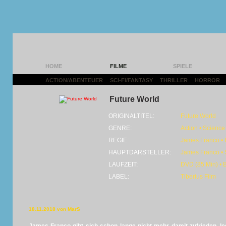
HOME
FILME
SPIELE
ACTION/ABENTEUER
|
SCI-FI/FANTASY
|
THRILLER
|
HORROR
|
Future World
ORIGINALTITEL:
Future World
GENRE:
Action • Science 
REGIE:
James Franco • 
HAUPTDARSTELLER:
James Franco • 
LAUFZEIT:
DVD (85 Min) • 
LABEL:
Tiberius Film
18.11.2018 von MarS