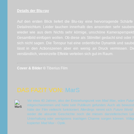
Details der Blu-ray
Auf den ersten Blick liefert die Blu-ray eine hervorragende Schärf
Detailreichtum. Leider tauchen innerhalb des ansonsten sehr saube
wieder wie aus dem Nichts sehr körnige, unschöne Kameraperspektiv
Gesamtbild einfügen wollen. Ob diese als Stilmittel gedacht sind oder h
sich nicht sagen. Die Tonspur hat eine ordentliche Dynamik und saub
lässt in den Actionszenen aber ein wenig an Druck vermissen. Di
verständlich, vereinzelte Effekte verteilen sich gut im Raum.
Cover & Bilder ©
Tiberius Film
DAS FAZIT VON:
MarS
Vor etwa 40 Jahren, also der Entstehungszeit von
Mad Max
, wäre
Futu
mitgeschwommen und hätte sein Publikum gefunden. Auch als bewusst t
hätte der Film vielleicht funktioniert. Allerdings nimmt sich
Future World
weder die absurde Geschichte noch die miesen darstellerischen Lei
Unterhaltung oder wenigstens trashigen Charme sorgen können. Völlig
kopierter
Mad Max
- Optik.