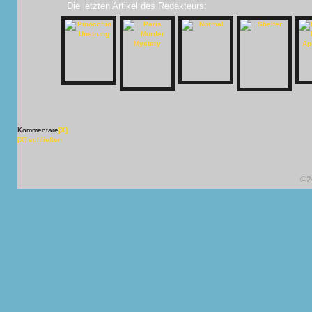
Die letzten Artikel des Redakteurs:
Kommentare
[X]
[X] schließen
©2