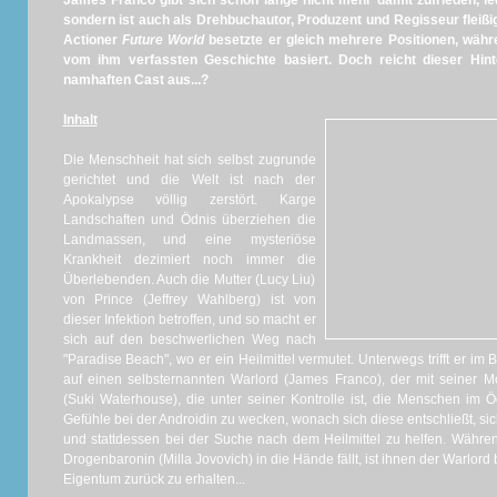
James Franco gibt sich schon lange nicht mehr damit zufrieden, le
sondern ist auch als Drehbuchautor, Produzent und Regisseur fleißig
Actioner
Future World
besetzte er gleich mehrere Positionen, wäh
vom ihm verfassten Geschichte basiert. Doch reicht dieser Hin
namhaften Cast aus...?
Inhalt
Die Menschheit hat sich selbst zugrunde
gerichtet und die Welt ist nach der
Apokalypse völlig zerstört. Karge
Landschaften und Ödnis überziehen die
Landmassen, und eine mysteriöse
Krankheit dezimiert noch immer die
Überlebenden. Auch die Mutter (Lucy Liu)
von Prince (Jeffrey Wahlberg) ist von
dieser Infektion betroffen, und so macht er
sich auf den beschwerlichen Weg nach
"Paradise Beach", wo er ein Heilmittel vermutet. Unterwegs trifft er i
auf einen selbsternannten Warlord (James Franco), der mit seiner 
(Suki Waterhouse), die unter seiner Kontrolle ist, die Menschen im Ödl
Gefühle bei der Androidin zu wecken, wonach sich diese entschließt, sic
und stattdessen bei der Suche nach dem Heilmittel zu helfen. Währen
Drogenbaronin (Milla Jovovich) in die Hände fällt, ist ihnen der Warlord 
Eigentum zurück zu erhalten...