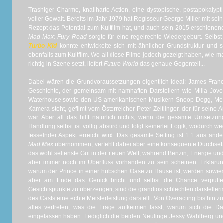
Trashiger Charme, knallharte Action, eine dystopische, postapokalyp
voller Gewalt. Bereits im Jahr 1979 hat Regisseur George Miller mit se
Rezept das Potential zum Kultfilm hat, und auch sein 2015 erschienener
Mad Max: Fury Road
sorgte für eine regelrechte Wiedergeburt. Selbst 
Turbo Kid
konnte entwickelte sich mit ähnlicher Grundstruktur und se
ebenfalls zum Kultfilm. Wo all diese Filme jedoch gezeigt haben, wie 
richtig in Szene setzt, liefert
Future World
das genaue Gegenteil...
Dabei wären die Grundvoraussetzungen eigentlich ideal: James Fran
Geschichte, der gemeinsam mit namhaften Darstellern wie Milla Jov
Waterhouse sowie den US-amerikanischen Musikern Snoop Dogg, Me
Kamera steht, gefilmt vom Österreicher Peter Zeitlinger, der für seine A
war. Aber all das hilft natürlich nichts, wenn die gesamte Umsetz
Handlung selbst ist völlig absurd und folgt keinerlei Logik, wodurch 
fesselnder Aspekt erreicht wird. Das gesamte Setting ist 1:1 aus an
Mad Max
übernommen, verfehlt dabei aber eine konsequente Durchsetzu
das wohl seltenste Gut in der neuen Welt, während Benzin, Energie un
aber immer noch im Überfluss vorhanden zu sein scheinen. Erklärun
warum der Prince in einer hübschen Oase zu Hause ist, werden sowies
aber am Ende das Genick bricht und selbst die Chance verpuffe
Gesichtspunkte zu überzeugen, sind die grandios schlechten darsteller
des Casts eine echte Meisterleistung darstellt. Von Overacting bis hin zu
alles vertreten, was die Frage aufkeimen lässt, warum sich die Da
eingelassen haben. Lediglich die beiden Neulinge Jessy Wahlberg un