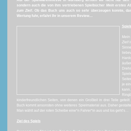
Auf der Spielwarenmesse in Nürnberg lernten wir nicht nur de
sondern auch die von ihm vertriebenen Spielbücher
Mein erstes A
zum Ziel!
. Ob das Buch uns auch so sehr überzeugen konnte, das
Wertung fuhr, erfahrt Ihr in unserem Review…
Spiel
M
ein
Ziel!
i
Sinn
lieb
Hardc
äußer
Dreh
Spiel
Seite
je ei
kann
Ring
kinderfreundlichen Seiten, von denen ein Großteil in drei Teile geteilt
Buch kommt ansonsten ohne weiteres Spielmaterial aus. Daher gestaltet
Man wählt auf der roten Scheibe eine*n Fahrer*in aus und los geht’s…
Ziel des Spiels