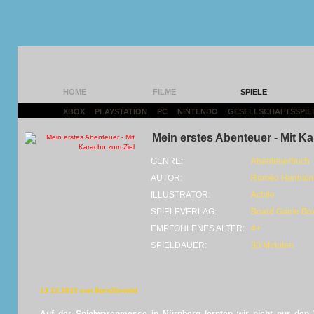
HOME
FILME
SPIELE
XBOX
|
PLAYSTATION
|
PC
|
NINTENDO
|
GESELLSCHAFTSSPIE
Mein erstes Abenteuer - Mit K
GENRE:
Abenteuerbuch
AUTOR:
Roméo Hennion
ILLUSTRATOR:
Achile
SPIELEVERLAG:
Board Game Bo
EMPFOHLENES ALTER:
4+
SPIELDAUER:
30 Minuten
13.12.2023 von Born2bewild