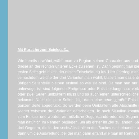
Mit Karacho zum Spielspaß…
Wie bereits erwähnt, wählt man zu Beginn seinen Charakter aus und s
dieser an der rechten unteren Ecke zu sehen ist. Dann beginnt man die
ersten Seite geht es mit der ersten Entscheidung los. Hier überlegt man
Je nachdem welche der drei Varianten man wählt, blättert man das ents
übrigen Seitenteile bleiben erstmal so wie sie sind. Da man nun nur
unterwegs ist, sind folgende Ereignisse oder Entscheidungen so verf
oder zwei Seiten umblättern muss und so auch einen unterschiedlichen
bekommt. Nach ein paar Seiten folgt dann eine neue „große“ Entsch
ganzen Seite abgedruckt. So werden beim Umblättern alle Abschnitte 
wieder zwischen drei Varianten entscheiden. Je nach Situation kom
zum Einsatz und werden auf nützliche Gegenstände oder die Gegner
man natürlich im Rennen besiegen, um als erster im Ziel zu landen.
drei Gegnern, die in den sechsAbschnitten des Buches nacheinander auf
dann um die Auswertung, bei der man dann erfährt wie man im Rennen 