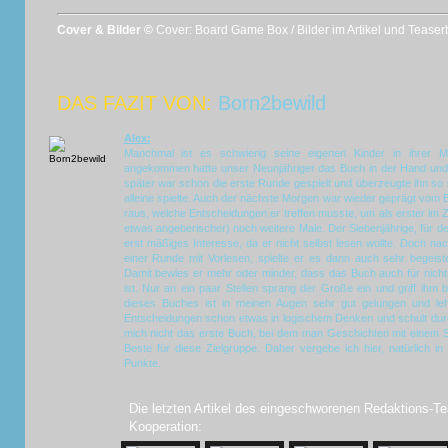
Cover & Bilder ©
Cover: Board Game Box / Bilder im Artikel und Tease
DAS FAZIT VON:
Born2bewild
Alex:
Manchmal ist es schwierig seine eigenen Kinder in ihrer 
angekommen hatte unser Neunjähriger das Buch in der Hand und 
später war schon die erste Runde gespielt und überzeugte ihn so 
alleine spielte. Auch der nächste Morgen war wieder geprägt vom
raus, welche Entscheidungen er treffen musste, um als erster im Z
etwas angeberischer) noch weitere Male. Der Siebenjährige, für de
erst mäßiges Interesse, da er nicht selbst lesen wollte. Doch 
einer Runde mit Vorlesen, spielte er es dann auch sehr begeist
Damit bewies er mehr oder minder, dass das Buch auch für nicht 
ist. Nur an ein paar Stellen sprang der Große ein und griff ihm
dieses Buches ist in meinen Augen sehr gut gelungen und lehr
Entscheidungen schon etwas in logischem Denken und schult dur
mich nicht das erste Buch, bei dem man Geschichten mit einem Sp
Beste für diese Zielgruppe. Daher vergebe ich hier, natürlich i
Punkte.
Die letzten Artikel des eingeschworenen Redaktions-Te
Kooperation: