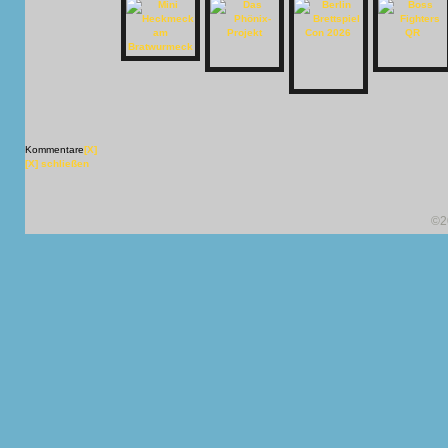
Kommentare
[X]
[X] schließen
©2