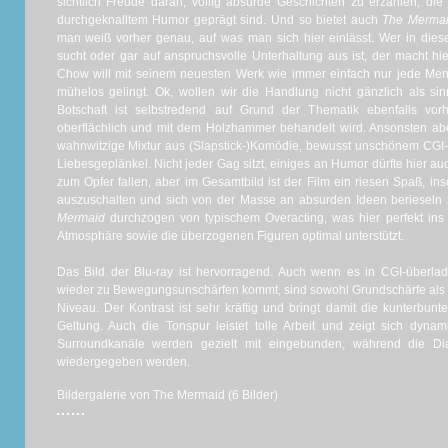
sichtlich Freude daran, völlig absurde Geschichten zu erzählen, die
durchgeknalltem Humor geprägt sind. Und so bietet auch
The Merma
man weiß vorher genau, auf was man sich hier einlässt. Wer in die
sucht oder gar auf anspruchsvolle Unterhaltung aus ist, der macht hie
Chow will mit seinem neuesten Werk wie immer einfach nur jede Men
mühelos gelingt. Ok, wollen wir die Handlung nicht gänzlich als si
Botschaft ist selbstredend auf Grund der Thematik ebenfalls v
oberflächlich und mit dem Holzhammer behandelt wird. Ansonsten abe
wahnwitzige Mixtur aus (Slapstick-)Komödie, bewusst unschönem CGI-O
Liebesgeplänkel. Nicht jeder Gag sitzt, einiges an Humor dürfte hier a
zum Opfer fallen, aber im Gesamtbild ist der Film ein riesen Spaß, ins
auszuschalten und sich von der Masse an absurden Ideen berieseln z
Mermaid
durchzogen von typischem Overacting, was hier perfekt ins
Atmosphäre sowie die überzogenen Figuren optimal unterstützt.
Das Bild der Blu-ray ist hervorragend. Auch wenn es in CGI-überl
wieder zu Bewegungsunschärfen kommt, sind sowohl Grundschärfe als 
Niveau. Der Kontrast ist sehr kräftig und bringt damit die kunterbun
Geltung. Auch die Tonspur leistet tolle Arbeit und zeigt sich dynam
Surroundkanäle werden gezielt mit eingebunden, während die Dial
wiedergegeben werden.
Bildergalerie von The Mermaid (6 Bilder)