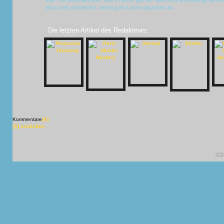
Wer
The Mermaid
aber eine Chance gibt der bekommt jede Menge absurde
Botschaft präsentiert, wobei gute Laune garantiert ist.
Die letzten Artikel des Redakteurs:
Kommentare
[X]
[X] schließen
©2