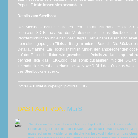
Popout-Effekte lassen sich bewundern.
Details zum Steelbook
Das Steelbook beinhaltet neben dem Film auf Blu-ray auch die 3D
separaten 3D Blu-ray. Auf der Vorderseite zeigt das Steelbook ein
Veröffentlichungen mit einer Meerjungfrau auf einem Felsen und einer 
über einen geprägten Titelschriftzug im unteren Bereich. Die Rückseite 
Detailaufnahme. Ein Hochglanzfinish rundet den ansprechenden optis
auf der Rückseite liefert wie gewohnt alle Details zu Handlung und zu
befindet sich das FSK-Logo, das somit zusammen mit der J-Card
Innendruck besteht aus einem schwarz-weiß Bild des Oktopus-Wesens
des Steelbooks erstreckt.
Cover & Bilder ©
capelight pictures OHG
DAS FAZIT VON:
MarS
The Mermaid
ist ein überdrehter, durchgeknallter und kunterbunter T
Unterhaltung für alle, die sich bewusst auf diese Reise einlassen. Nich
muss schon ein Faible für asiatische Fantasykost haben, um das Ganze