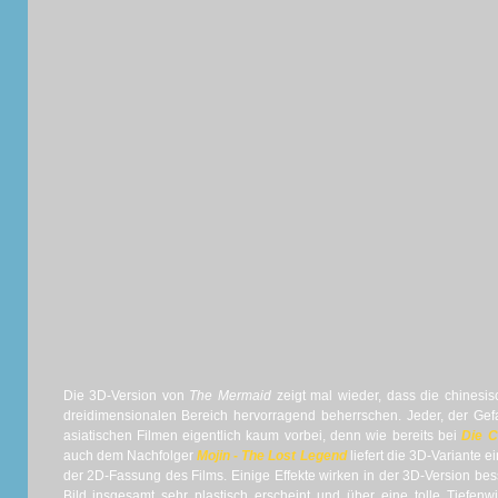
Die 3D-Version von
The Mermaid
zeigt mal wieder, dass die chinesi
dreidimensionalen Bereich hervorragend beherrschen. Jeder, der Gef
asiatischen Filmen eigentlich kaum vorbei, denn wie bereits bei
Die C
auch dem Nachfolger
Mojin - The Lost Legend
liefert die 3D-Variante
der 2D-Fassung des Films. Einige Effekte wirken in der 3D-Version b
Bild insgesamt sehr plastisch erscheint und über eine tolle Tiefenw