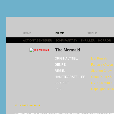
HOME
FILME
SPIELE
ACTION/ABENTEUER
|
SCI-FI/FANTASY
|
THRILLER
|
HORROR
|
The Mermaid
ORIGINALTITEL:
Mei Ren Yu
GENRE:
Fantasy • Action
REGIE:
Stephen Chow
HAUPTDARSTELLER:
Chao Deng • Sh
LAUFZEIT:
DVD (90 Min) • 
LABEL:
Capelight Pictur
17.11.2017 von MarS