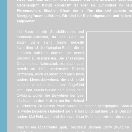
Wenn das Volk der Meeresbewohner von den Menschen bedroht 
Gegenangriff. Klingt komisch? Ist aber so. Zumindest im neu
Filmemachers Stephen Chow, der in
The Mermaid
gehörig mi
Meerjungfrauen aufräumt. Wir sind für Euch abgetaucht und haben
angesehen...
Liu Xuan ist ein Geschäftsmann und
Selfmade-Milliardär, für den Geld an
erster Stelle steht. Seine neueste
Investition ist die Quingluo-Bucht, die er
künstlich auffüllen möchte um neues
Bauland zu erschließen. Die ansässigen
Delphine des Naturschutzreservats hat er
bereits mit Hilfe modernster Technik
vertrieben, doch es leben dort auch noch
andere Meeresbewohner, die sich nicht
so leicht verscheuchen lassen. Angeführt
von Eight, einem Wesen halb Mann, halb
Oktopus, wollen die Bewohner der See
Liu Xuan an den Kraken, um ihre Heimat
zu schützen. Zu diesem Zweck wurde die schöne Meerjungfrau Shan als
ist weder besonders talentiert noch ist das Glück auf ihrer Seite. Und 
andere Mal Fehl, während die naive Shan Gefühle entwickelt, die sie vorh
Was für ein abgedrehter Spaß. Regisseur Stephen Chow (
Kung Fu H