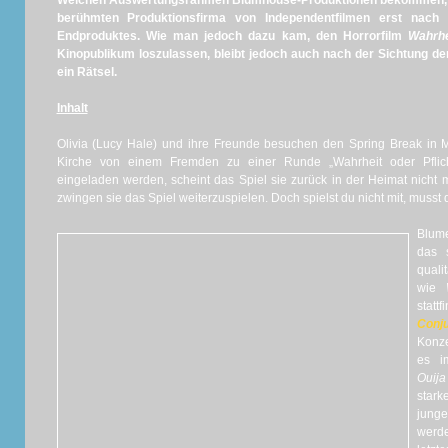
Welchen Auswertungsrahmen Blumhouse-Produktionen bekommen, en
berühmten Produktionsfirma von Independentfilmen erst nach 
Endproduktes. Wie man jedoch dazu kam, den Horrorfilm
Wahrhe
Kinopublikum loszulassen, bleibt jedoch auch nach der Sichtung d
ein Rätsel.
Inhalt
Olivia (Lucy Hale) und ihre Freunde besuchen den Spring Break in Me
Kirche von einem Fremden zu einer Runde „Wahrheit oder Pflich
eingeladen werden, scheint das Spiel sie zurück in der Heimat nicht
zwingen sie das Spiel weiterzuspielen. Doch spielst du nicht mit, musst 
Blume
das s
quali
wie
stat
Conju
Konze
es i
Ouija
star
jung
werd