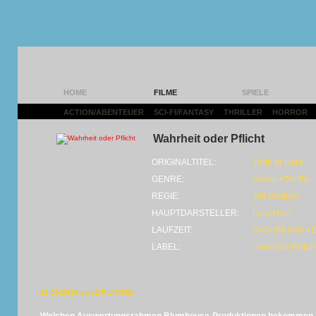
HOME
FILME
SPIELE
ACTION/ABENTEUER
|
SCI-FI/FANTASY
|
THRILLER
|
HORROR
|
Wahrheit oder Pflicht
ORIGINALTITEL:
Truth or Dare
GENRE:
Horror • Thriller
REGIE:
Jeff Wadlow
HAUPTDARSTELLER:
Lucy Hale
LAUFZEIT:
DVD (96 Min) • 
LABEL:
Universal Pictu
12.09.2018 von 2-PL4Y3R5