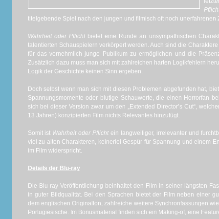
letzt
Pflich
titelgebende Spiel nach den jungen und filmisch oft noch unerfahrenen
Wahrheit oder Pflicht
bietet eine Runde an unsympathischen Charakter
talentierten Schauspielern verkörpert werden. Auch sind die Charaktere sc
für das vornehmlich junge Publikum zu ermöglichen und die Präsenz 
Zusätzlich dazu muss man sich mit zahlreichen harten Logikfehlern her
Logik der Geschichte keinen Sinn ergeben.
Doch selbst wenn man sich mit diesen Problemen abgefunden hat, bietet
Spannungsmomente oder blutige Schauwerte, die einen Horrorfan bei
sich bei dieser Version zwar um den „Extended Director’s Cut“, welche
13 Jahren) konzipierten Film nichts Relevantes hinzufügt.
Somit ist
Wahrheit oder Pflicht
ein langweiliger, irrelevanter und furcht
viel zu alten Charakteren, keinerlei Gespür für Spannung und einem E
im Film widerspricht.
Details der Blu-ray
Die Blu-ray-Veröffentlichung beinhaltet den Film in seiner längsten F
in guter Bildqualität. Bei den Sprachen bietet der Film neben einer 
dem englischen Originalton, zahlreiche weitere Synchronfassungen wi
Portugiesische. Im Bonusmaterial finden sich ein Making-of, eine Featu