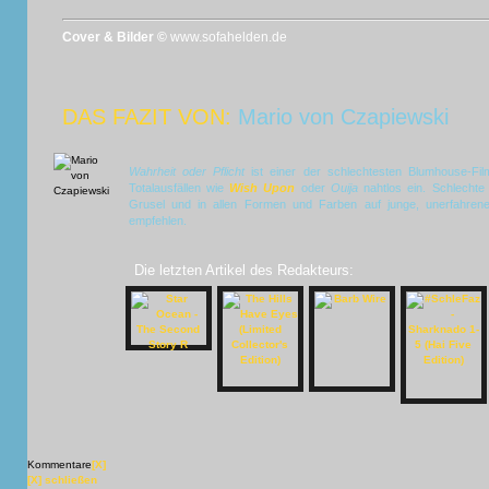
Cover & Bilder ©
www.sofahelden.de
DAS FAZIT VON:
Mario von Czapiewski
Wahrheit oder Pflicht
ist einer der schlechtesten Blumhouse-Fil
Totalausfällen wie
Wish Upon
oder
Ouija
nahtlos ein. Schlechte 
Grusel und in allen Formen und Farben auf junge, unerfahrene
empfehlen.
Die letzten Artikel des Redakteurs:
Kommentare
[X]
[X] schließen