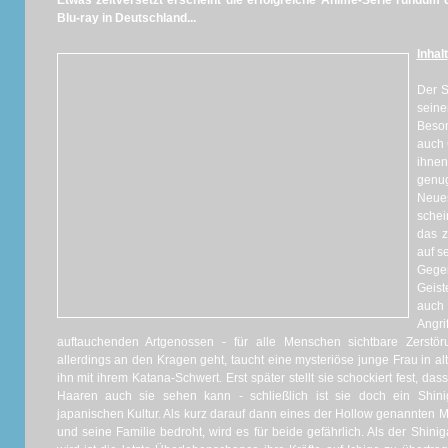
Etwas zeitversetzt erscheint die erfolgreiche Anime-Serie rundum 
Blu-ray in Deutschland...
Inhalt
Der S
sein
Beso
auch 
ihnen
genug
Neues
schei
das z
auf s
Gege
Geist
auch 
Angr
auftauchenden Artgenossen - für alle Menschen sichtbare Zerstör
allerdings an den Kragen geht, taucht eine mysteriöse junge Frau in alt
ihn mit ihrem Katana-Schwert. Erst später stellt sie schockiert fest, d
Haaren auch sie sehen kann - schließlich ist sie doch ein Shi
japanischen Kultur. Als kurz darauf dann eines der Hollow genannten M
und seine Familie bedroht, wird es für beide gefährlich. Als der Shin