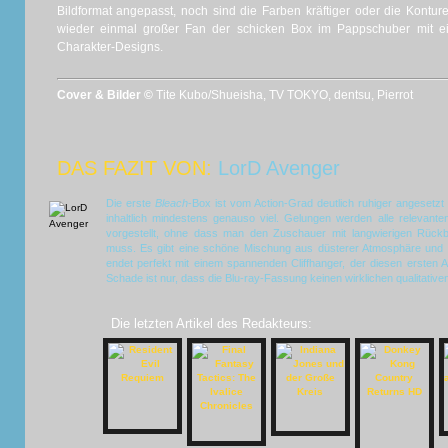
Bildformat angepasst, noch sind die Farben kräftiger oder die Kontur
wieder einmal großer Fan der schicken Box im Pappschuber mit 
Charakter-Designs.
Cover & Bilder ©
Tite Kubo/Shueisha, TV TOKYO, dentsu, Pierrot
DAS FAZIT VON:
LorD Avenger
Die erste
Bleach
-Box ist vom Action-Grad deutlich ruhiger angesetzt
inhaltlich mindestens genauso viel. Gelungen werden alle relevant
vorgestellt, ohne dass man den Zuschauer mit langwierigen Rück
muss. Es gibt eine schöne Mischung aus düsterer Atmosphäre und 
endet perfekt mit einem spannenden Cliffhanger, der diesen ersten Ab
Schade ist nur, dass die Blu-ray-Fassung keinen wirklichen qualitative
Die letzten Artikel des Redakteurs: