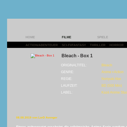
HOME
FILME
SPIELE
ACTION/ABENTEUER
|
SCI-FI/FANTASY
|
THRILLER
|
HORROR
|
Bleach - Box 1
ORIGINALTITEL:
Bleach
GENRE:
Anime • Action
REGIE:
Noriyuki Abe
LAUFZEIT:
BD (500 Min)
LABEL:
Kazé Anime Stu
08.08.2019 von LorD Avenger