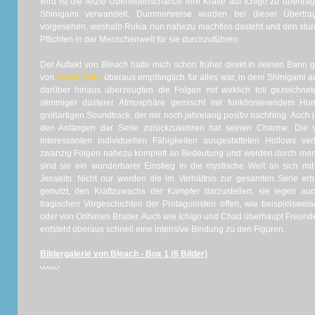
wird ist die letzte Überlebenschance ihre Kräfte auf Ichigo zu übertr
Shinigami verwandelt. Dummerweise wurden bei dieser Übertragu
vorgesehen, weshalb Rukia nun nahezu machtlos dasteht und den stur
Pflichten in der Menschenwelt für sie durchzuführen.
Der Auftakt von
Bleach
hatte mich schon früher direkt in seinen Bann g
von
Death Note
überaus empfänglich für alles war, in dem Shinigami 
darüber hinaus überzeugten die Folgen mit wirklich toll gezeichne
stimmiger düsterer Atmosphäre gemischt mit funktionierendem H
großartigen Soundtrack, der mir noch jahrelang positiv nachhing. Auch je
den Anfängen der Serie zurückzukehren hat seinen Charme. Die s
interessanten individuellen Fähigkeiten ausgestatteten Hollows ve
zwanzig Folgen nahezu komplett an Bedeutung und werden durch mens
sind sie ein wunderbarer Einstieg in die mystische Welt an sich m
Jenseits. Nicht nur werden die im Verhältnis zur gesamten Serie e
genutzt, den Kraftzuwachs der Kämpfer darzustellen, sie legen au
tragischen Vorgeschichten der Protagonisten offen, wie beispielswei
oder von Orihimes Bruder. Auch wie Ichigo und Chad überhaupt Freund
entsteht überaus schnell eine intensive Bindung zu den Figuren.
Bildergalerie von Bleach - Box 1 (6 Bilder)