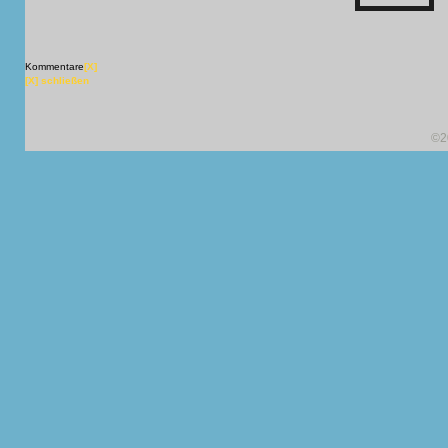
Kommentare
[X]
[X] schließen
©2