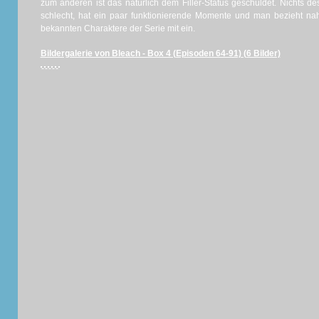
zum anderen ist das natürlich dem Filler-Status geschuldet. Nichts de
schlecht, hat ein paar funktionierende Momente und man bezieht nah
bekannten Charaktere der Serie mit ein.
Bildergalerie von Bleach - Box 4 (Episoden 64-91) (6 Bilder)