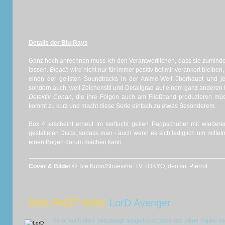
Details der Blu-Rays
Ganz hoch anrechnen muss ich den Verantwortlichen, dass sie zumindest
lassen.
Bleach
wird nicht nur für immer positiv bei mir verankert bleiben,
einen der geilsten Soundtracks in der Anime-Welt überhaupt und j
sondern auch, weil Zeichenstil und Detailgrad auf einem ganz anderen 
Detektiv Conan
, die ihre Folgen auch am Fließband produzieren müss
kommt zu kurz und macht diese Serie einfach zu etwas Besonderem.
Box 4 erscheint erneut im verflucht geilen Pappschuber mit wieder
gestalteten Discs, sodass man - auch wenn es sich lediglich um mittel
einen Bogen darum machen kann.
Cover & Bilder ©
Tite Kubo/Shueisha, TV TOKYO, dentsu, Pierrot
DAS FAZIT VON:
LorD Avenger
Es ist noch stark beschönigt ausgedrückt, dass das vierte Kapitel v