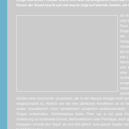
Ichigo und seine Freunde sind in ihre Welt zurückgekehrt, doch der Fr
Rasse der Bount taucht auf und macht Jagd auf lebende Seelen, um ih
Ich l
und b
Fans 
Regel
die 
Vorl
Sonde
bei e
wie z
Woch
und e
aber
Anime
ausg
stopp
sozus
dichten eine Geschichte zusammen, die in der Manga-Vorlage nicht v
eingeschränkt ist. Ähnlich wie bei den jährlichen Kinofilmen zu so 
weder charakterlich, noch kämpferisch sonderlich weiterentwickeln - 
Folgen vorbehalten. Üblicherweise treten Filler nur in ein paar 
Anlehnung an bestimmte Events, Werbeaktionen oder Feiertage, auch ga
hingegen schießt den Vogel ab und füllt gleich zwei ganze Kapitel m