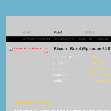
HOME
FILME
SPIELE
ACTION/ABENTEUER
|
SCI-FI/FANTASY
|
THRILLER
|
HORROR
|
Bleach - Box 4 (Episoden 64-9
ORIGINALTITEL:
Bleach
GENRE:
Anime • Action •
REGIE:
Noriyuki Abe
LAUFZEIT:
DVD (700 Min) •
LABEL:
Kazé Anime Stu
24.10.2019 von LorD Avenger