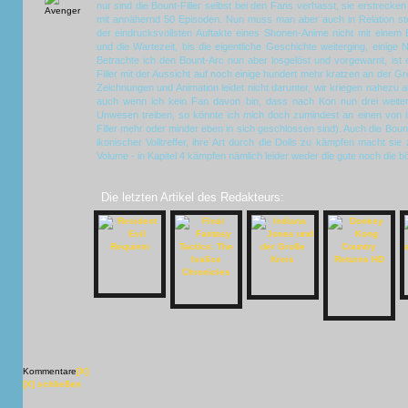
nur sind die Bount-Filler selbst bei den Fans verhasst, sie erstreck
mit annähernd 50 Episoden. Nun muss man aber auch in Relation st
der eindrucksvollsten Auftakte eines Shonen-Anime nicht mit eine
und die Wartezeit, bis die eigentliche Geschichte weiterging, einige
Betrachte ich den Bount-Arc nun aber losgelöst und vorgewarnt, ist 
Filler mit der Aussicht auf noch einige hundert mehr kratzen an der G
Zeichnungen und Animation leidet nicht darunter, wir kriegen nahezu 
auch wenn ich kein Fan davon bin, dass nach Kon nun drei weitere
Unwesen treiben, so könnte ich mich doch zumindest an einen von ih
Filler mehr oder minder eben in sich geschlossen sind). Auch die Boun
ikonischer Volltreffer, ihre Art durch die Dolls zu kämpfen macht si
Volume - in Kapitel 4 kämpfen nämlich leider weder die gute noch die bö
Die letzten Artikel des Redakteurs:
Kommentare
[X]
[X] schließen