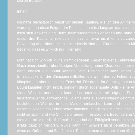
fast 50 Episoden.
Inhalt
Ich hatte buchstäblich Angst vor diesen Kapiteln. Als ich den Anime v
waren genau diese Folgen der Punkt, an dem ich langsam das Interes
mich steil abwärts ging. Jetzt, beim wiederholten Ansehen und ohne 
ersten drei Kapitel anzuknüpfen, muss ich zwar nicht komplett zurü
Bewertung aber überdenken - so schlecht sind die 700 enthaltenen M
bedenkt, dass es wirklich nur Filler sind.
Man hat sich wirklich Mühe damit gegeben, Gegenspieler zu entwerfen,
Nach einer ziemlich überflüssigen Vorstellung neuer Charaktere über 
dann endlich die Bount kennen. Vom Design her kann keiner 
Einzigartigkeiten der Shinigami mithalten, die wir in den 90 Folgen zuv
kämpfen hat aber zumindest Potenzial. Die durch ihr Aussaugen von
Bount kämpfen nicht selbst, sondern durch sogenannte Dolls - eine Art
eines Wesens annehmen kann, das noch dazu mit eigener Persönli
feuerschießende, schwebende Golems, eine aus Metallkugeln geformte,
bestehenden Wal, der in feste Materie eintauchen kann und noch ei
unseren Helden das Leben schwermachen. Klingt an sich erst einmal int
nicht so spannend wie Shinigami gegen ihresgleichen. Besonders in V
niemand mit voller Kraft kämpft. Ichigo hat die Fähigkeit verloren, sei
Kräfte gänzlich verloren, Rukia kann ihr Schwert nicht benutzen
diversen Gründen auf Sparflamme. Das hebt man sich zum einen für das