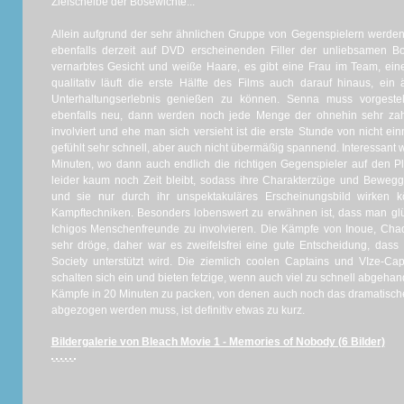
Zielscheibe der Bösewichte...
Allein aufgrund der sehr ähnlichen Gruppe von Gegenspielern werden 
ebenfalls derzeit auf DVD erscheinenden Filler der unliebsamen Bou
vernarbtes Gesicht und weiße Haare, es gibt eine Frau im Team, eine
qualitativ läuft die erste Hälfte des Films auch darauf hinaus, ein ä
Unterhaltungserlebnis genießen zu können. Senna muss vorgestell
ebenfalls neu, dann werden noch jede Menge der ohnehin sehr zah
involviert und ehe man sich versieht ist die erste Stunde von nicht e
gefühlt sehr schnell, aber auch nicht übermäßig spannend. Interessant wi
Minuten, wo dann auch endlich die richtigen Gegenspieler auf den Pla
leider kaum noch Zeit bleibt, sodass ihre Charakterzüge und Beweg
und sie nur durch ihr unspektakuläres Erscheinungsbild wirken k
Kampftechniken. Besonders lobenswert zu erwähnen ist, dass man glüc
Ichigos Menschenfreunde zu involvieren. Die Kämpfe von Inoue, Cha
sehr dröge, daher war es zweifelsfrei eine gute Entscheidung, dass 
Society unterstützt wird. Die ziemlich coolen Captains und VIze-Ca
schalten sich ein und bieten fetzige, wenn auch viel zu schnell abgehan
Kämpfe in 20 Minuten zu packen, von denen auch noch das dramatisc
abgezogen werden muss, ist definitiv etwas zu kurz.
Bildergalerie von Bleach Movie 1 - Memories of Nobody (6 Bilder)