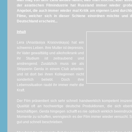
Man mag von dem Land aktuell halten, was man möchte, aber abse
der asiatischen Filmindustrie hat Russland immer wieder groß
Angebot, die auch immer wieder mal Kritik am eigenen Land durchbl
Filme, welcher sich in dieser Schiene einordnen möchte und 
Deutschland erscheint...
Inhalt
Lera (Anastasiya Krasovskaya) hat ein
schweres Leben. Ihre Mutter ist depressiv,
ihr Vater gewalttätig und alkoholkrank und
ihr Studium ist zeitraubend und
anstrengend. Zusätzlich muss sie als
Stripperin Gerda in einem Club arbeiten
und ist dort bei ihren Kolleginnen nicht
sonderlich beliebt. Doch ihre
Lebenssituation raubt ihr immer mehr die
Kraft.
Der Film präsentiert sich sehr schnell handwerklich kompetent inszenie
Qualität oft an hochwertige deutsche Produktionen, die sich ebe
beschäftigen.
Gerda
hingegen schafft es nie optisch wirklich beeindru
Momente zu schaffen, wenngleich es der Film immer wieder versucht. Sta
gut und schnell beschrieben.