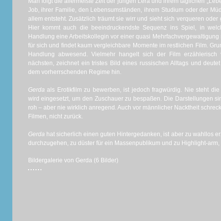
Man folgt die allermeiste Zeit der jungen Lera und ihrem täglichen „Leb
Job, ihrer Familie, den Lebensumständen, ihrem Studium oder der Müd
allem entsteht. Zusätzlich träumt sie wirr und sieht sich verqueren ode
Hier kommt auch die beeindruckendste Sequenz ins Spiel, in welc
Handlung eine Arbeitskollegin vor einer quasi Mehrfachvergewaltigung 
für sich und findet kaum vergleichbare Momente im restlichen Film. Grund
Handlung abwesend. Vielmehr hangelt sich der Film erzählerisch v
nächsten, zeichnet ein tristes Bild eines russischen Alltags und deutet
dem vorherrschenden Regime hin.
Gerda
als Erotikfilm zu bewerben, ist jedoch fragwürdig. Nie steht di
wird eingesetzt, um den Zuschauer zu bespaßen. Die Darstellungen sind
roh – aber nie wirklich anregend. Auch vor männlicher Nacktheit schrec
Filmen, nicht zurück.
Gerda
hat sicherlich einen guten Hintergedanken, ist aber zu wahllos 
durchzugehen, zu düster für ein Massenpublikum und zu Highlight-arm, 
Bildergalerie von Gerda (6 Bilder)