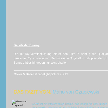
Details der Blu-ray
Die Blu-ray-Veröffentlichung bietet den Film in sehr guter Qualit
deutschen Synchronisation. Der russische Originalton mit optionalen Unter
Bonus gibt es hingegen nur Werbetrailer.
Cover & Bilder ©
capelight pictures OHG
DAS FAZIT VON:
Mario von Czapiewski
Gerda
ist ein interessantes Drama, das jedoch nie über diesen
sehr sperrig, sehr düster und hat leider keine wirklich spannend