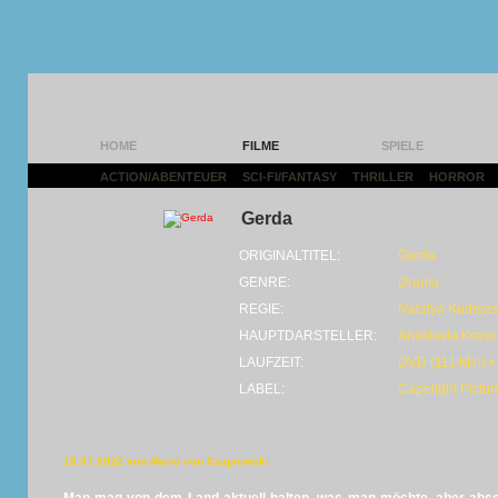
HOME
FILME
SPIELE
ACTION/ABENTEUER
|
SCI-FI/FANTASY
|
THRILLER
|
HORROR
|
Gerda
ORIGINALTITEL:
Gerda
GENRE:
Drama
REGIE:
Natalya Kudrya
HAUPTDARSTELLER:
Anastasia Kras
LAUFZEIT:
DVD (111 Min) •
LABEL:
Capelight Pictur
18.07.2022 von Mario von Czapiewski