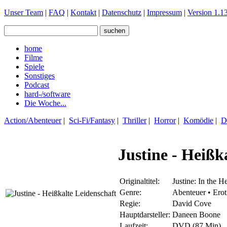
Unser Team
|
FAQ
|
Kontakt
|
Datenschutz
|
Impressum
|
Version 1.13
home
Filme
Spiele
Sonstiges
Podcast
hard-/software
Die Woche...
Action/Abenteuer
|
Sci-Fi/Fantasy
|
Thriller
|
Horror
|
Komödie
|
D
Justine - Heißk
Originaltitel:
Justine: In the H
Genre:
Abenteuer • Erot
Regie:
David Cove
Hauptdarsteller:
Daneen Boone
Laufzeit:
DVD (87 Min)