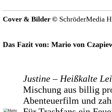
Cover & Bilder ©
SchröderMedia H
Das Fazit von:
Mario von Czapie
Justine – Heißkalte Le
Mischung aus billig p
Abenteuerfilm und zah
Für Trashfans ein Feue