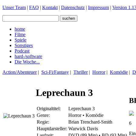
Unser Team
|
FAQ
|
Kontakt
|
Datenschutz
|
Impressum
|
Version 1.13
home
Filme
Spiele
Sonstiges
Podcast
hard-/software
Die Woche...
Action/Abenteuer
|
Sci-Fi/Fantasy
|
Thriller
|
Horror
|
Komödie
|
D
Leprechaun 3
B
Originaltitel:
Leprechaun 3
Genre:
Horror • Komödie
Regie:
Brian Trenchard-Smith
6
Hauptdarsteller:
Warwick Davis
Ein
Laufzeit:
DVD (89 Min) • BD (93 Min)