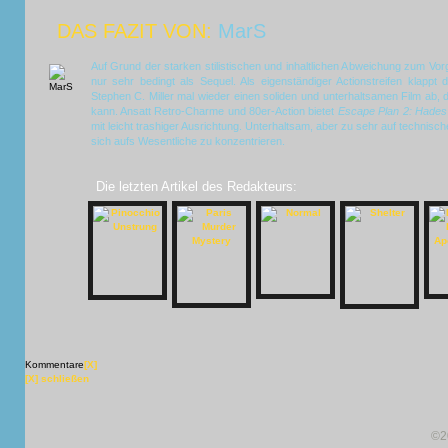
DAS FAZIT VON:
MarS
Auf Grund der starken stilistischen und inhaltlichen Abweichung zum Vor
nur sehr bedingt als Sequel. Als eigenständiger Actionstreifen klappt
Stephen C. Miller mal wieder einen soliden und unterhaltsamen Film ab, 
kann. Ansatt Retro-Charme und 80er-Action bietet
Escape Plan 2: Hade
mit leicht trashiger Ausrichtung. Unterhaltsam, aber zu sehr auf technische
sich aufs Wesentliche zu konzentrieren.
Die letzten Artikel des Redakteurs:
Kommentare
[X]
[X] schließen
©2