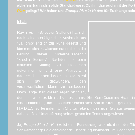
Mit seinem letzten Film
First Kill
hat Regisseur Stephen C. Miller
abliefern kann als solide Standardware. Ob ihm das auch mit der For
Plan
gelingt? Wir haben uns
Escape Plan 2: Hades
für Euch angesehe
Inhalt
Ray Breslin (Sylvester Stallone) hat sich
nach seinem erfolgreichen Ausbruch aus
"La Tomb" endlich zur Ruhe gesetzt und
kümmert sich inzwischen nur noch um die
Leitung seiner Sicherheitsagentur
"Breslin Security". Nachdem es beim
aktuellen Auftrag zu Problemen
gekommen ist und eine Mitarbeiterin
dadurch ihr Leben lassen musste, sieht
sich Ray gezwungen, den
verantwortlichen Mann zu entlassen.
Doch lange hält dieser Ärger nicht an,
denn ein weiteres Mitglied seines Teams, Shu Ren (Xiaoming Huang) wi
eine Entführung, und tatsächlich scheint sich Shu im streng geheimen
H.A.D.E.S. zu befinden. Um Shu zu retten, muss sich Ray aus seine
dabei auf die Unterstützung seines gesamten Teams angewiesen...
Ja,
Escape Plan 2: Hades
ist eine Fortsetzung, was nicht nur der Tit
Schwarzenegger gleichbleibende Besetzung klarmacht. Im Gegensatz 