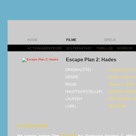
HOME
FILME
SPIELE
ACTION/ABENTEUER
|
SCI-FI/FANTASY
|
THRILLER
|
HORROR
|
Escape Plan 2: Hades
ORIGINALTITEL:
Escape Plan 2:
GENRE:
Action • Science 
REGIE:
Steven C. Miller
HAUPTDARSTELLER:
Sylvester Stallo
LAUFZEIT:
DVD (99 Min) • 
LABEL:
NEW KSM
12.11.2018 von MarS