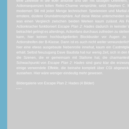
eine Zeitreise in die 80er anfühlte und der mit lässigen Onelinern,
Actionsequenzen tollen Retro-Charme versprühte, setzt Stephen C. 
modernen Stil mit jeder Menge technischen Spielereien und Martial-A
ernstere, düstere Grundatmosphäre. Auf diese Weise unterscheiden si
was einen Vergleich zwischen beiden Werken kaum zulässt. Als Fo
Actionkracher funktioniert
Escape Plan 2: Hades
dadurch in keinster 
betrachtet gelingt es allerdings, Actionfans durchaus zufrieden zu stelle
kann, hier keinen hochbudgetierten Blockbuster vor Augen zu
Actionstreifen der B-Klasse. Dann ist es auch nicht weiter verwunderlic
hier eine etwas ausgebaute Nebenrolle innehat, kaum ein Castmitglie
erhält. Selbst Neuzugang Dave Bautista hat nur wenig Zeit, sich in den
die Szenen, die er gemeinsam mit Stallone hat, die charmantest
Schwachpunkt von
Escape Plan 2: Hades
sind ganz klar die erzwun
einige verwendete Effekte, die beinahe komplett über CGI abgewick
aussehen. Hier wäre weniger eindeutig mehr gewesen.
Bildergalerie von Escape Plan 2: Hades (4 Bilder)