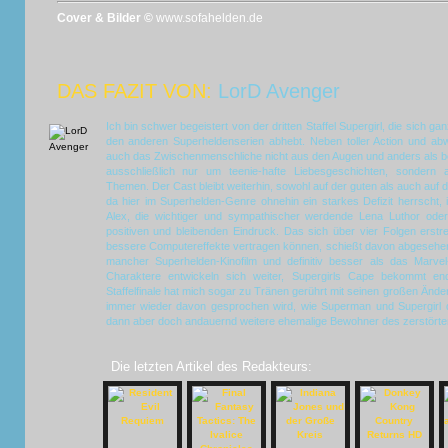
Cover & Bilder ©
www.sofahelden.de
DAS FAZIT VON:
LorD Avenger
Ich bin schwer begeistert von der dritten Staffel Supergirl, die sich g
den anderen Superheldenserien abhebt. Neben toller Action und ab
auch das Zwischenmenschliche nicht aus den Augen und anders als bei 
ausschließlich nur um teenie-hafte Liebesgeschichten, sondern au
Themen. Der Cast bleibt weiterhin, sowohl auf der guten als auch auf 
da hier im Superhelden-Genre ohnehin ein starkes Defizit herrscht, 
Alex, die wichtiger und sympathischer werdende Lena Luthor oder
positiven und bleibenden Eindruck. Das sich über vier Folgen erst
bessere Computereffekte vertragen können, schießt davon abgesehen 
mancher Superhelden-Kinofilm und definitiv besser als das Marvel
Charaktere entwickeln sich weiter, Supergirls Cape bekommt en
Staffelfinale hat mich sogar zu Tränen gerührt mit seinen großen Änder
immer wieder davon gesprochen wird, wie Superman und Supergirl di
dann aber doch andauernd weitere ehemalige Bewohner des zerstörten 
Die letzten Artikel des Redakteurs: