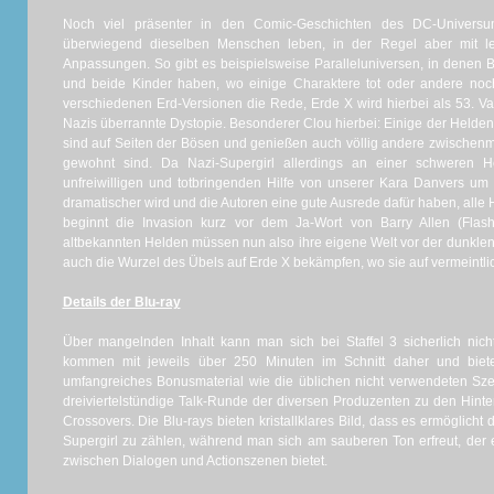
Noch viel präsenter in den Comic-Geschichten des DC-Universum
überwiegend dieselben Menschen leben, in der Regel aber mit l
Anpassungen. So gibt es beispielsweise Paralleluniversen, in denen 
und beide Kinder haben, wo einige Charaktere tot oder andere noc
verschiedenen Erd-Versionen die Rede, Erde X wird hierbei als 53. Var
Nazis überrannte Dystopie. Besonderer Clou hierbei: Einige der Helden
sind auf Seiten der Bösen und genießen auch völlig andere zwischenm
gewohnt sind. Da Nazi-Supergirl allerdings an einer schweren He
unfreiwilligen und totbringenden Hilfe von unserer Kara Danvers um
dramatischer wird und die Autoren eine gute Ausrede dafür haben, alle
beginnt die Invasion kurz vor dem Ja-Wort von Barry Allen (Flas
altbekannten Helden müssen nun also ihre eigene Welt vor der dunkle
auch die Wurzel des Übels auf Erde X bekämpfen, wo sie auf vermeintlich
Details der Blu-ray
Über mangelnden Inhalt kann man sich bei Staffel 3 sicherlich nic
kommen mit jeweils über 250 Minuten im Schnitt daher und bi
umfangreiches Bonusmaterial wie die üblichen nicht verwendeten Sz
dreiviertelstündige Talk-Runde der diversen Produzenten zu den Hint
Crossovers. Die Blu-rays bieten kristallklares Bild, dass es ermöglich
Supergirl zu zählen, während man sich am sauberen Ton erfreut, der 
zwischen Dialogen und Actionszenen bietet.