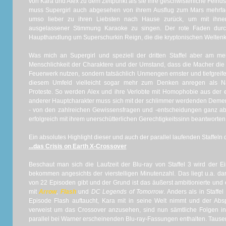
von Kara und Alex zu dem Zeitpunkt als sie ihre geschwisterliche Feind
muss Supergirl auch abgesehen von ihrem Ausflug zum Mars mehrfach
umso lieber zu ihren Liebsten nach Hause zurück, um mit ihne
ausgelassener Stimmung Karaoke zu singen. Der rote Faden durch 
Haupthandlung um Superschurkin Reign, die die kryptonischen Weltenkil
Was mich an Supergirl und speziell der dritten Staffel aber am meis
Menschlichkeit der Charaktere und der Umstand, dass die Macher die S
Feuerwerk nutzen, sondern tatsächlich Unmengen ernster und tiefgrei
diesem Umfeld vielleicht sogar mehr zum Denken anregen als Na
Proteste. So werden Alex und ihre Verlobte mit Homophobie aus der e
anderer Hauptcharakter muss sich mit der schlimmer werdenden Deme
- von den zahlreichen Gewissensfragen und -entscheidungen ganz ab
erfolgreich mit ihrem unerschütterlichen Gerechtigkeitssinn beantworten
Ein absolutes Highlight dieser und auch der parallel laufenden Staffeln 
...das Crisis on Earth X-Crossover
Beschaut man sich die Laufzeit der Blu-ray von Staffel 3 wird der 
bekommen angesichts der vierstelligen Minutenzahl. Das liegt u.a. da
von 22 Episoden gibt und der Grund ist das äußerst ambitionierte un
mit
Arrow
,
Flash
und
DC Legends of Tomorrow
. Anders als in Staffe
Episode Flash auftaucht, Kara mit in seine Welt nimmt und der Abs
verweist um das Crossover anzusehen, sind nun sämtliche Folgen in
parallel bei Warner erscheinenden Blu-ray-Fassungen enthalten. Tause