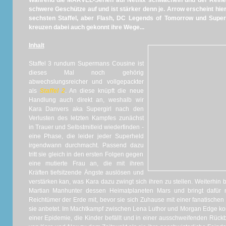
Während die MARVEL-Serien auf Netflix schwächeln und der Reihe
schwere Geschütze auf und ist stärker denn je. Arrow erscheint hier
sechsten Staffel, aber Flash, DC Legends of Tomorrow und Superg
kreuzen dabei auch gekonnt ihre Wege...
Inhalt
Staffel 3 rundum Supermans Cousine ist
dieses Mal noch gehörig
abwechslungsreicher und vollgepackter
als
Staffel 2
. An diese knüpft die neue
Handlung auch direkt an, weshalb wir
Kara Danvers aka Supergirl nach den
Verlusten des letzten Kampfes zunächst
in Trauer und Selbstmitleid wiederfinden -
eine Phase, die leider jeder Superheld
irgendwann durchmacht. Passend dazu
tritt sie gleich in den ersten Folgen gegen
eine mutierte Frau an, die mit ihren
Kräften tiefsitzende Ängste auslösen und
verstärken kan, was Kara dazu zwingt sich ihren zu stellen. Weiterhin
Martian Manhunter dessen Heimatplaneten Mars und bringt dafür mi
Reichtümer der Erde mit, bevor sie sich Zuhause mit einer fanatische
sie anbetet. Im Machtkampf zwischen Lena Luthor und Morgan Edge ko
einer Epidemie, die Kinder befällt und in einer ausschweifenden Rück