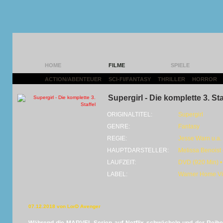
HOME
FILME
SPIELE
ACTION/ABENTEUER
|
SCI-FI/FANTASY
|
THRILLER
|
HORROR
|
Supergirl - Die komplette 3. Sta
ORIGINALTITEL:
Supergirl
GENRE:
Fantasy
REGIE:
Jesse Warn u.a.
HAUPTDARSTELLER:
Melissa Benoist 
LAUFZEIT:
DVD (920 Min) •
LABEL:
Warner Home V
07.12.2018 von LorD Avenger