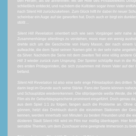
den Fersen, als sie annehmen. Mit der Hilfe des Privatdetektivs Dou
schließlich entdeckt, und nachdem die Kultisten sogar ihren Vater entfüh
nach Silent Hill zurückzukehren. Zum Glück hilft ihr dabei ihr neuer Schu
scheinbar ein Auge auf sie geworfen hat. Doch auch er birgt ein dunk
stößt ...
Silent Hill Revelation
orientiert sich wie sein Vorgänger sehr nahe 
Zusammenhänge allerdings zu verstehen, muss man ein wenig ausho
drehte sich um die Geschichte von Harry Mason, der nach einem Un
aufwachte, die dem Spiel seinen Namen gibt. In der sehr nahe angeleh
da Silver. Nachdem die Serie mit dem zweiten Teil eine völlig andere G
Hill 3
wieder zurück zum Ursprung. Der Spieler schlüpfte nun in die R
des ersten Protagonisten, die sich zusammen mit ihrem Vater auf der F
befand.
Silent Hill Revelation
ist also eine sehr enge Filmadaption des dritten 
darin liegt im Grunde auch seine Stärke. Fans der Spiele können nahez
und Schauplätze wiedererkennen. Die stilprägende weiße Weste, die He
Film als ihr Geburtstagsgeschenk prominent eingeführt. Doch genau da
aus dem Spiel 1:1 zu folgen, fangen auch die Probleme an. Ohne
gönnen, hetzt das Drehbuch durch die einzelnen Stationen der Gesc
kennen, werden innerhalb von Minuten zu besten Freunden und die eig
düsteren Stadt Silent Hill wird im Film nur mäßig übertragen. Hier fehlt
sensible Themen, um dem Zuschauer eine geeignete Immersion zu biet