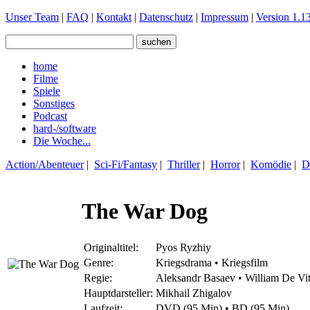
Unser Team
|
FAQ
|
Kontakt
|
Datenschutz
|
Impressum
|
Version 1.13
home
Filme
Spiele
Sonstiges
Podcast
hard-/software
Die Woche...
Action/Abenteuer
|
Sci-Fi/Fantasy
|
Thriller
|
Horror
|
Komödie
|
D
The War Dog
Originaltitel:
Pyos Ryzhiy
Genre:
Kriegsdrama • Kriegsfilm
Regie:
Aleksandr Basaev • William De Vit
Hauptdarsteller:
Mikhail Zhigalov
Laufzeit:
DVD (95 Min) • BD (95 Min)