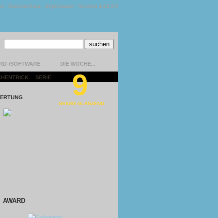
kt
|
Datenschutz
|
Impressum
|
Version 1.13.0.9
RD-/SOFTWARE
DIE WOCHE...
9
CHENTRICK
|
SERIE
|
ERTUNG
SEIDIG GLÄNZEND
AWARD