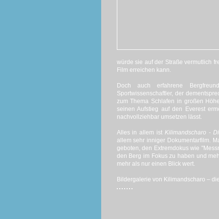
würde sie auf der Straße vermutlich f
Film erreichen kann.
Doch auch erfahrene Bergfreun
Sportwissenschaftler, der dementsprec
zum Thema Schlafen in großen Höhen,
seinen Aufstieg auf den Everest erm
nachvollziehbar umsetzen lässt.
Alles in allem ist
Kilimandscharo - D
allem sehr inniger Dokumentarfilm. M
geboten, den Extremdokus wie "Messner
den Berg im Fokus zu haben und mehr d
mehr als nur einen Blick wert.
Bildergalerie von Kilimandscharo – die