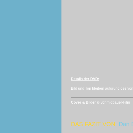
Details der DVD:
Bild und Ton bleiben aufgrund des vo
Cover & Bilder ©
Schmidbauer-Film
DAS FAZIT VON:
Dan 