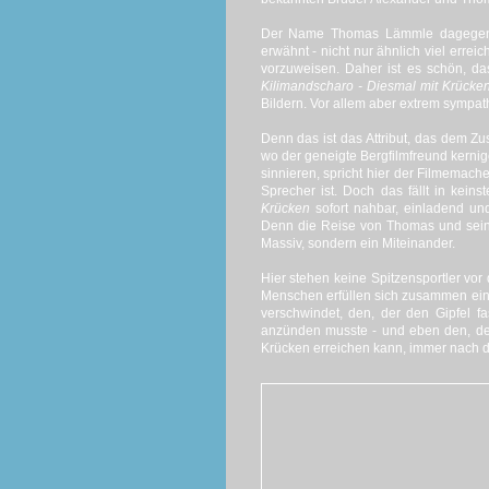
Der Name Thomas Lämmle dagegen dür
erwähnt - nicht nur ähnlich viel erre
vorzuweisen. Daher ist es schön, d
Kilimandscharo - Diesmal mit Krücke
Bildern. Vor allem aber extrem sympat
Denn das ist das Attribut, das dem 
wo der geneigte Bergfilmfreund kern
sinnieren, spricht hier der Filmemache
Sprecher ist. Doch das fällt in kein
Krücken
sofort nahbar, einladend u
Denn die Reise von Thomas und sein
Massiv, sondern ein Miteinander.
Hier stehen keine Spitzensportler vo
Menschen erfüllen sich zusammen ein
verschwindet, den, der den Gipfel fas
anzünden musste - und eben den, de
Krücken erreichen kann, immer nach de