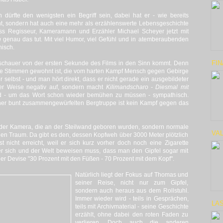
fte den wenigsten ein Begriff sein, dabei hat er - wie bereits
icht, sondern hat auch eine mehr als erzählenswerte Lebensgeschichte
ass Regisseur, Kameramann und Erzähler Michael Scheyer jetzt mit
n
genau das tut. Mit viel Humor, viel Gefühl und in atemberaubenden
hisch.
FIN
Zuschauer von der ersten Sekunde des Films in den Sinn kommt. Denn
ige Stimmen gewohnt ist, die vom harten Kampf Mensch gegen Gebirge
r selbst - und man hört direkt, dass er nicht gerade ein ausgebildeter
ster Weise negativ auf, sondern macht
Kilimandscharo - Diesmal mit
nd - um das Wort schon wieder bemühen zu müssen - sympathisch.
er bunt zusammengewürfelten Bergtruppe ist kein Kampf gegen das
r der Kamera, die an der Steilwand geboren wurden, sondern normale
VAL
en Traum. Da gibt es den, dessen Kopfweh über 3000 Meter plötzlich
t nicht erreicht, weil er sich kurz vorher doch noch eine Zigarette
r sich und der Welt beweisen muss, dass man den Gipfel sogar mit
r Devise "30 Prozent mit den Füßen - 70 Prozent mit dem Kopf".
Natürlich liegt der Fokus auf Thomas und
seiner Reise, nicht nur zum Gipfel,
sondern auch heraus aus dem Rollstuhl.
Immer wieder wird - teils in Gesprächen,
LAS
teils mit Archivmaterial - seine Geschichte
erzählt, ohne dabei den roten Faden zu
verlieren. Doch auch die anderen