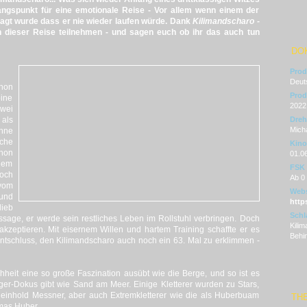
sgangspunkt für eine emotionale Reise - Vor allem wenn einem der
gt wurde dass er nie wieder laufen würde. Dank
Kilimandscharo -
n dieser Reise teilnehmen - und sagen euch ob ihr das auch tun
DO
Prod
Deut
hon
Prod
pine
2022
zwei
 als
Dre
Mich
hne
iche
Kino
chon
01.0
dem
FSK
och
Ab 0
vom
Webs
 und
http
lieb
Schl
ssage, er werde sein restliches Leben im Rollstuhl verbringen. Doch
Kilim
kzeptieren. Mit eisernem Willen und hartem Training schaffte er es
Behi
Entschluss, den Kilimandscharo auch noch ein 63. Mal zu erklimmen -
hheit eine so große Faszination ausübt wie die Berge, und so ist es
iger-Dokus gibt wie Sand am Meer. Einige Kletterer wurden zu Stars,
 Reinhold Messner, aber auch Extremkletterer wie die als Huberbuam
TH
mas Huber.