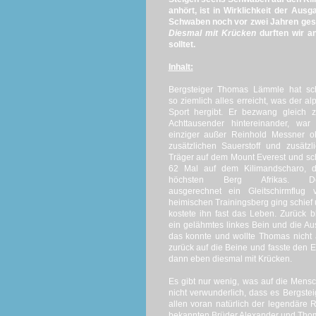
anhört, ist in Wirklichkeit der Au
Schwaben noch vor zwei Jahren gesa
Diesmal mit Krücken
durften wir a
solltet.
Inhalt:
Bergsteiger Thomas Lämmle hat sc
so ziemlich alles erreicht, was der al
Sport hergibt. Er bezwang gleich 
Achttausender hintereinander, war
einziger außer Reinhold Messner o
zusätzlichen Sauerstoff und zusätzl
Träger auf dem Mount Everest und s
62 Mal auf dem Kilimandscharo, 
höchsten Berg Afrikas. D
ausgerechnet ein Gleitschirmflug 
heimischen Trainingsberg ging schief
kostete ihn fast das Leben. Zurück b
ein gelähmtes linkes Bein und die Au
das konnte und wollte Thomas nicht a
zurück auf die Beine und fasste den 
dann eben diesmal mit Krücken.
Es gibt nur wenig, was auf die Mensc
nicht verwunderlich, dass es Bergste
allen voran natürlich der legendäre
bekannten Brüder Alexander und Tho