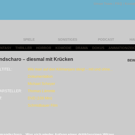
Unser Team
|
FAQ
|
Konta
SPIELE
SONSTIGES
PODCAST
HA
FANTASY
|
THRILLER
|
HORROR
|
KOMÖDIE
|
DRAMA
|
DOKUS
|
ANIMATION/ZEI
ndscharo – diesmal mit Krücken
BEW
LTITEL:
Wie man auf den Kilimanjaro steigt – mit und ohne...
Dokumentation
Michael Scheyer
ARSTELLER:
Thomas Lämmle
T:
DVD (108 Min)
Schmidbauer Film
mandscharo... Was sich wieder Anfang eines drittklassigen Witzes