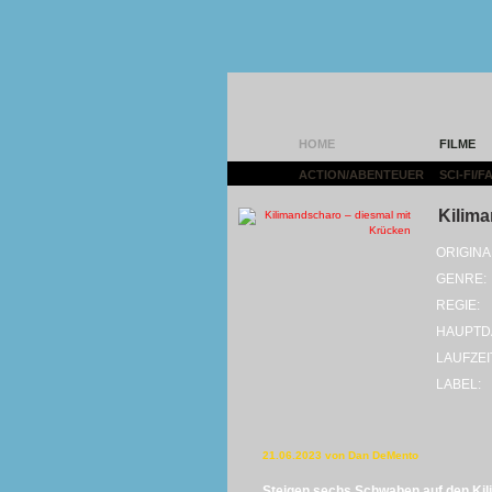
HOME
FILME
ACTION/ABENTEUER
|
SCI-FI/
Kilima
ORIGINA
GENRE:
REGIE:
HAUPTD
LAUFZEI
LABEL:
21.06.2023 von Dan DeMento
Steigen sechs Schwaben auf den Kili