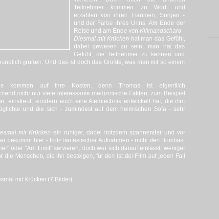
Teilnehmer kommen zu Wort, und
erzählen von ihren Träumen, Sorgen -
und der Farbe ihres Urins. Am Ende der
Reise und am Ende von
Kilimandscharo -
Diesmal mit Krücken
hat man das Gefühl,
dabei gewesen zu sein, man hat das
Gefühl, die Teilnehmer zu kennen und
reundlich grüßen. Und das ist doch das Größte, was man mit so einem
de kommen auf ihre Kosten, denn Thomas ist eigentlich
hend nicht nur viele interessante medizinische Fakten, zum Beispiel
 einstreut, sondern auch eine Atemtechnik entwickelt hat, die ihm
öglichte und die sich - zumindest auf dem heimischen Sofa - sehr
iesmal mit Krücken
ein ruhiger, dabei trotzdem spannender und vor
an bekommt hier - trotz fantastischer Aufnahmen - nicht den Bombast
" oder "Am Limit" servieren, doch wer sich darauf einlässt, weniger
ie Menschen, die ihn besteigen, für den ist der Film auf jeden Fall
smal mit Krücken (7 Bilder)