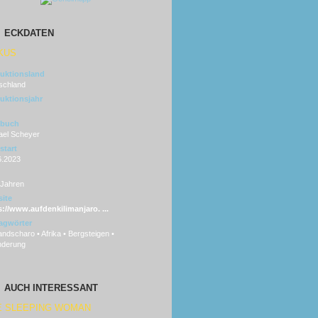
ECKDATEN
KUS
uktionsland
schland
uktionsjahr
hbuch
ael Scheyer
start
6.2023
 Jahren
ite
s://www.aufdenkilimanjaro. ...
agwörter
andscharo • Afrika • Bergsteigen •
nderung
AUCH INTERESSANT
E SLEEPING WOMAN