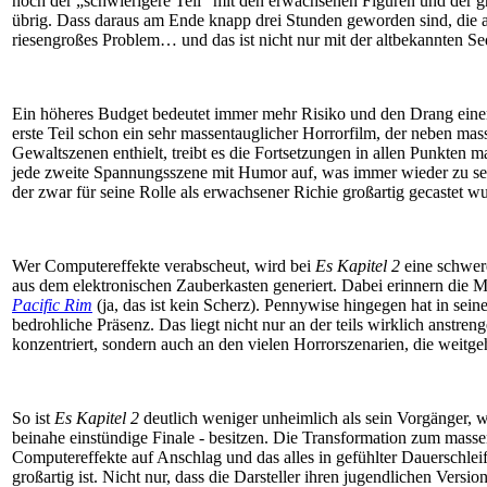
noch der „schwierigere Teil“ mit den erwachsenen Figuren und der 
übrig. Dass daraus am Ende knapp drei Stunden geworden sind, die a
riesengroßes Problem… und das ist nicht nur mit der altbekannten S
Ein höheres Budget bedeutet immer mehr Risiko und den Drang einem n
erste Teil schon ein sehr massentauglicher Horrorfilm, der neben m
Gewaltszenen enthielt, treibt es die Fortsetzungen in allen Punkten m
jede zweite Spannungsszene mit Humor auf, was immer wieder zu seh
der zwar für seine Rolle als erwachsener Richie großartig gecastet w
Wer Computereffekte verabscheut, wird bei
Es Kapitel 2
eine schwere
aus dem elektronischen Zauberkasten generiert. Dabei erinnern die 
Pacific Rim
(ja, das ist kein Scherz). Pennywise hingegen hat in sei
bedrohliche Präsenz. Das liegt nicht nur an der teils wirklich anstre
konzentriert, sondern auch an den vielen Horrorszenarien, die wei
So ist
Es Kapitel 2
deutlich weniger unheimlich als sein Vorgänger, w
beinahe einstündige Finale - besitzen. Die Transformation zum masse
Computereffekte auf Anschlag und das alles in gefühlter Dauerschleif
großartig ist. Nicht nur, dass die Darsteller ihren jugendlichen Versi