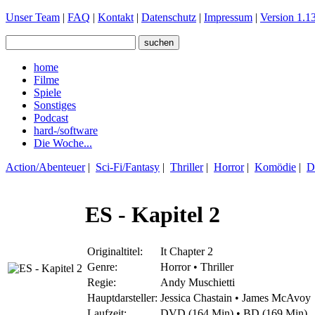
Unser Team
|
FAQ
|
Kontakt
|
Datenschutz
|
Impressum
|
Version 1.13
home
Filme
Spiele
Sonstiges
Podcast
hard-/software
Die Woche...
Action/Abenteuer
|
Sci-Fi/Fantasy
|
Thriller
|
Horror
|
Komödie
|
D
ES - Kapitel 2
Originaltitel:
It Chapter 2
Genre:
Horror • Thriller
Regie:
Andy Muschietti
Hauptdarsteller:
Jessica Chastain • James McAvoy
Laufzeit:
DVD (164 Min) • BD (169 Min)