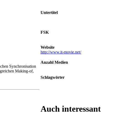
23.01.2020
Untertitel
Deutsch für Hörgeschädigte, Englisch für
Hörgeschädigte
FSK
Ab 16 Jahren
Website
http://www.it-movie.net/
Anzahl Medien
tschen Synchronisation
2
ngreichen Making-of,
Schlagwörter
Clown • Pennywise • Stephen King •
Monster • Kleinstadt
Auch interessant