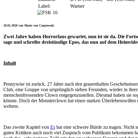
Label:
Warner
18.01.2020 von Mario von Czapiewski
Zwei Jahre haben Horrorfans gewartet, nun ist sie da. Die Fortse
sage und schreibe dreistündige Epos, das nun auf dem Heimvide
Inhalt
Pennywise ist zurück. 27 Jahre nach den grauenhaften Geschehnissen
Club, eine Gruppe von ursprünglich sieben Freunden, wieder in ihre
menschenfressenden Clown entgegenzustellen. Diesmal haben sie sog
könnte. Doch der Monsterclown hat einen starken Überlebenswillen u
wehren.
Das zweite Kapitel von
Es
hat eine schwere Bürde zu tragen. Nicht n
guten Kritiken auch noch viel Zuspruch vom Publikum bekommen hat