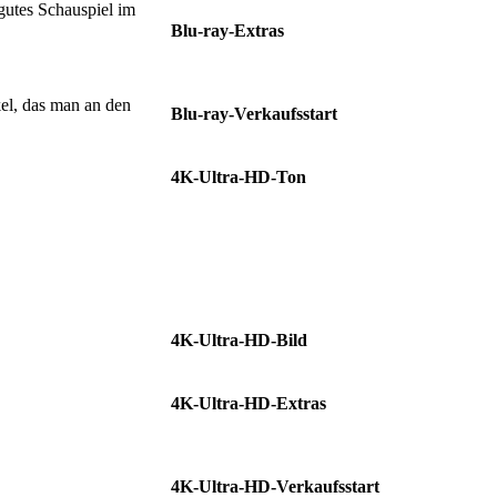
 gutes Schauspiel im
Blu-ray-Extras
Making-of • Featurettes • Audiokommentar •
Trailer
kel, das man an den
Blu-ray-Verkaufsstart
23.01.2020
4K-Ultra-HD-Ton
Deutsch Dolby Atmos • Deutsch Dolby
TrueHD 7.1 • Deutsch DD 5.1 • Englisch
Dolby Atmos Englisch • Dolby TrueHD 7.1
• Englisch DD 5.1 • Audiodeskription
Deutsch • Russisch DD 5.1 • Tschechisch
DD 5.1 • Türkisch DD 5.1
4K-Ultra-HD-Bild
16:9, 2.39:1
4K-Ultra-HD-Extras
Making-of • Featurettes • Audiokommentar •
Trailer
4K-Ultra-HD-Verkaufsstart