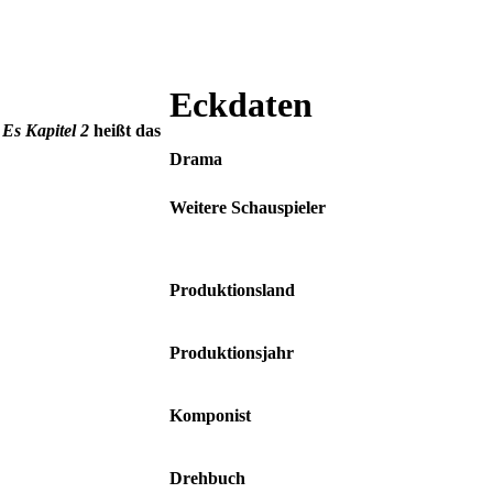
Eckdaten
.
Es Kapitel 2
heißt das
Drama
Weitere Schauspieler
Bill Hader • Isaiah Mustafa • Jay Ryan •
James Ransone
Produktionsland
USA
Produktionsjahr
2019
Komponist
Benjamin Wallfisch
Drehbuch