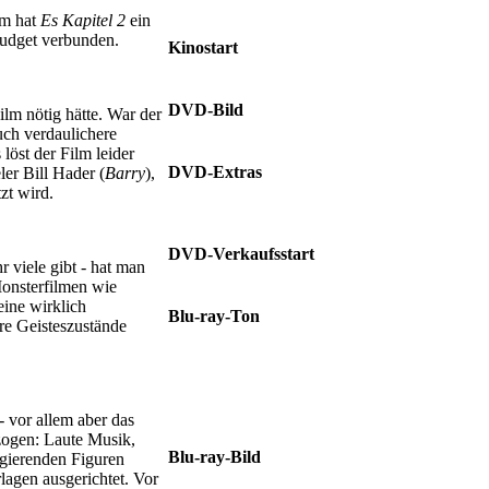
Gary Dauberman
em hat
Es Kapitel 2
ein
Budget verbunden.
Kinostart
05.09.2019
DVD-Bild
lm nötig hätte. War der
16:9, 2.39:1
uch verdaulichere
löst der Film leider
DVD-Extras
er Bill Hader (
Barry
),
Making-of • Featurettes • Audiokommentar •
zt wird.
Trailer
DVD-Verkaufsstart
 viele gibt - hat man
23.01.2020
onsterfilmen wie
eine wirklich
Blu-ray-Ton
hre Geisteszustände
Deutsch Dolby Atmos • Deutsch Dolby
TrueHD 7.1 • Deutsch DD 5.1 • Englisch
Dolby Atmos Englisch • Dolby TrueHD 7.1
• Englisch DD 5.1 • Audiodeskription
Deutsch
- vor allem aber das
lzogen: Laute Musik,
Blu-ray-Bild
agierenden Figuren
16:9, 2.39:1
rlagen ausgerichtet. Vor