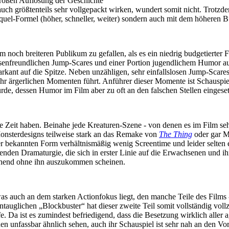
großen Auflösung der Geschichte
uch größtenteils sehr vollgepackt wirken, wundert somit nicht. Trotzd
equel-Formel (höher, schneller, weiter) sondern auch mit dem höheren 
och breiteren Publikum zu gefallen, als es ein niedrig budgetierter Fi
assenfreundlichen Jump-Scares und einer Portion jugendlichem Humor a
arkant auf die Spitze. Neben unzähligen, sehr einfallslosen Jump-Scares 
r ärgerlichen Momenten führt. Anführer dieser Momente ist Schauspiel
urde, dessen Humor im Film aber zu oft an den falschen Stellen eingeset
 Zeit haben. Beinahe jede Kreaturen-Szene - von denen es im Film sehr
Monsterdesigns teilweise stark an das Remake von
The Thing
oder gar M
ner bekannten Form verhältnismäßig wenig Screentime und leider selten 
ngenden Dramaturgie, die sich in erster Linie auf die Erwachsenen und i
tgehend ohne ihn auszukommen scheinen.
as auch an dem starken Actionfokus liegt, den manche Teile des Films 
ntauglichen „Blockbuster“ hat dieser zweite Teil somit vollständig vol
e. Da ist es zumindest befriedigend, dass die Besetzung wirklich aller 
onen unfassbar ähnlich sehen, auch ihr Schauspiel ist sehr nah an den Vo